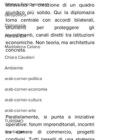
Women Empowerment
attraverso la creazione di un quadro 
giuridico più solido. Qui la diplomazia 
Geopolitica
torna centrale con accordi bilaterali, 
Diplomazia
strumenti per proteggere gli 
investimenti, canali diretti tra istituzioni 
Patrizia Boi
economiche. Non teoria, ma architettura 
Maddalena Celano
concreta.
Chiara Cavalieri
Ambiente
arab-corner-politica
arab-corner-economia
arab-corner-cultura
arab-corner-arte
Parallelamente, si punta a iniziative 
TURISMO
operative: forum imprenditoriali, incontri 
azerbaijan
tra camere di commercio, progetti 
condivisi. Tutti tasselli di una strategia 