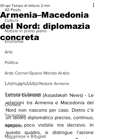
30 apr
Tempo di lettura: 2 min
All Posts
Armenia–Macedonia
Cultura
del Nord: diplomazia
Notizie in primo piano
concreta
Economia
Arte
Politica
Arab Corner/Spazio Mondo Arabo
Նորություններ/Notizie Armene
Comunicati Stampa
Letizia Leonardi (Assadakah News) - Le 
relazioni tra Armenia e Macedonia del 
Cronaca
Nord non nascono per caso. Dietro c’è 
Tecnologia
un lavoro diplomatico preciso, continuo, 
spesso poco visibile ma decisivo. In 
Religione
questo quadro, si distingue l’azione 
Migrazione e Rifugiati