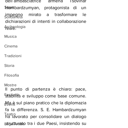
dell’ambasciatrice armena Tsovinar 
Sport
Hambardzumyan, protagonista di un 
impegno mirato a trasformare le 
Solidarietà
dichiarazioni di intenti in collaborazione 
Archeologia
reale.
Musica
Cinema
Tradizioni
Storia
Filosofia
Mostre
Il punto di partenza è chiaro: pace, 
Festività
stabilità e sviluppo come base comune. 
Ma è sul piano pratico che la diplomazia 
Eventi
fa la differenza. S. E. Hambardzumyan 
Teatro
ha lavorato per consolidare un dialogo 
strutturato tra i due Paesi, insistendo su 
Lega Araba