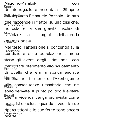
Nagorno-Karabakh, con 
Sport
un’interrogazione presentata il 29 aprile 
Solidarietà
dal deputato Emanuele Pozzolo. Un atto 
che riaccende i riflettori su una crisi che, 
Archeologia
nonostante la sua gravità, rischia di 
Musica
scivolare ai margini dell’agenda 
internazionale.
Cinema
Nel testo, l’attenzione si concentra sulla 
Tradizioni
condizione della popolazione armena 
dopo gli eventi degli ultimi anni, con 
Storia
particolare riferimento allo svuotamento 
Filosofia
di quella che era la storica enclave 
Mostre
armena nel territorio dell'Azerbaijan e 
alle conseguenze umanitarie che ne 
Festività
sono derivate. Il punto politico è evitare 
Eventi
che la vicenda venga archiviata come 
una crisi conclusa, quando invece le sue 
Teatro
ripercussioni e le sue ferite sono ancora 
Lega Araba
aperte.