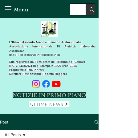
Menu
L’Italia nel mondo Arabo e il mondo Arabo in Italia
Associazione Internazionale Di Amicizia Italo-araba
Assadakah
IBAN: IT03K0832703261000000002834
Sito registrato dal Presidente del Tribunale di Genova
R.G.V. 8468\2024 Reg. Stampa n 16\24 cron.61\24 ​
Proprietario Talal Khrais
Direttore Responsabile Roberto Roggero
NOTIZIE IN PRIMO PIANO
ULTIME NEWS
Post
All Posts