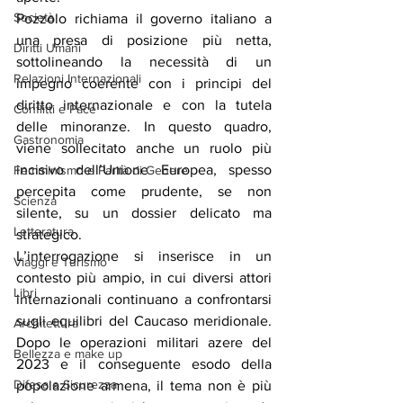
Società
Pozzolo richiama il governo italiano a 
una presa di posizione più netta, 
Diritti Umani
sottolineando la necessità di un 
Relazioni Internazionali
impegno coerente con i principi del 
diritto internazionale e con la tutela 
Conflitti e Pace
delle minoranze. In questo quadro, 
Gastronomia
viene sollecitato anche un ruolo più 
incisivo dell’Unione Europea, spesso 
Femminismo e Parità di Genere
percepita come prudente, se non 
Scienza
silente, su un dossier delicato ma 
Letteratura
strategico.
L’interrogazione si inserisce in un 
Viaggi e Turismo
contesto più ampio, in cui diversi attori 
Libri
internazionali continuano a confrontarsi 
sugli equilibri del Caucaso meridionale. 
Architettura
Dopo le operazioni militari azere del 
Bellezza e make up
2023 e il conseguente esodo della 
Difesa e Sicurezza
popolazione armena, il tema non è più 