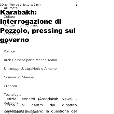
30 apr
Tempo di lettura: 2 min
All Posts
Karabakh:
Cultura
interrogazione di
Notizie in primo piano
Pozzolo, pressing sul
Economia
governo
Arte
Politica
Arab Corner/Spazio Mondo Arabo
Նորություններ/Notizie Armene
Comunicati Stampa
Cronaca
Tecnologia
Letizia Leonardi (Assadakah News) - 
Religione
Torna al centro del dibattito 
parlamentare italiano la questione del 
Migrazione e Rifugiati