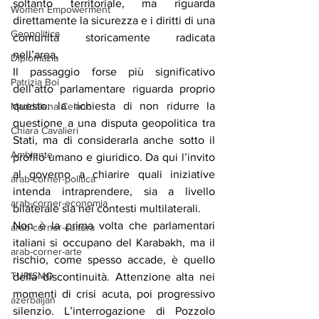
soltanto territoriale, ma riguarda 
Women Empowerment
direttamente la sicurezza e i diritti di una 
Geopolitica
comunità storicamente radicata 
nell’area.
Diplomazia
Il passaggio forse più significativo 
Patrizia Boi
dell’atto parlamentare riguarda proprio 
questo: la richiesta di non ridurre la 
Maddalena Celano
questione a una disputa geopolitica tra 
Chiara Cavalieri
Stati, ma di considerarla anche sotto il 
Ambiente
profilo umano e giuridico. Da qui l’invito 
al governo a chiarire quali iniziative 
arab-corner-politica
intenda intraprendere, sia a livello 
arab-corner-economia
bilaterale sia nei contesti multilaterali.
Non è la prima volta che parlamentari 
arab-corner-cultura
italiani si occupano del Karabakh, ma il 
arab-corner-arte
rischio, come spesso accade, è quello 
TURISMO
della discontinuità. Attenzione alta nei 
momenti di crisi acuta, poi progressivo 
azerbaijan
silenzio. L’interrogazione di Pozzolo 