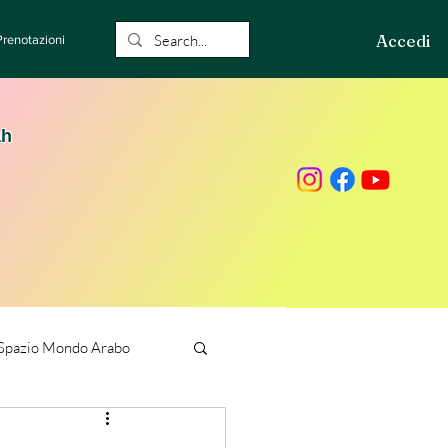
Accedi
Prenotazioni
ah
Spazio Mondo Arabo
ione