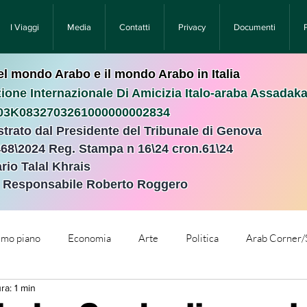
I Viaggi
Media
Contatti
Privacy
Documenti
nel mondo Arabo e il mondo Arabo in Italia
ione Internazionale Di Amicizia Italo-araba Assadak
T03K0832703261000000002834
istrato dal Presidente del Tribunale di Genova
468\2024 Reg. Stampa n 16\24 cron.61\24 ​
rio Talal Khrais
e Responsabile Roberto Roggero
rimo piano
Economia
Arte
Politica
Arab Corner/
ra: 1 min
e
Comunicati Stampa
Cronaca
Tecnologia
Relig