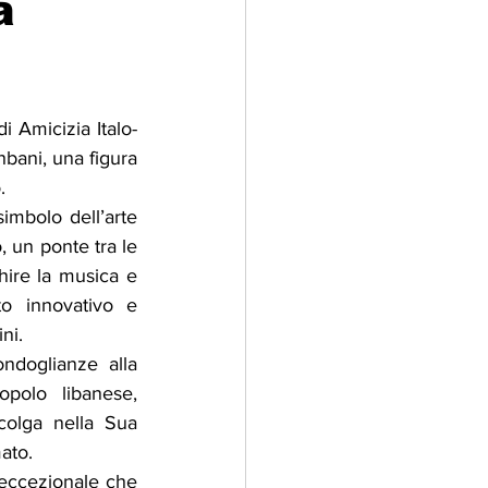
a
adizioni
Storia
 Amicizia Italo-
ti Umani
ani, una figura 
.
imbolo dell’arte 
 un ponte tra le 
hire la musica e 
to innovativo e 
ni.
ndoglianze alla 
polo libanese, 
olga nella Sua 
mato.
eccezionale che 