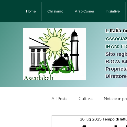
Home
Chi siamo
Arab Corner
Iniziative
L’Italia 
Associaz
IBAN: I
Sito reg
R.G.V. 8
Proprieta
Direttor
All Posts
Cultura
Notizie in p
26 lug 2025
Tempo di lettu
Նորություններ/Notizie Armen