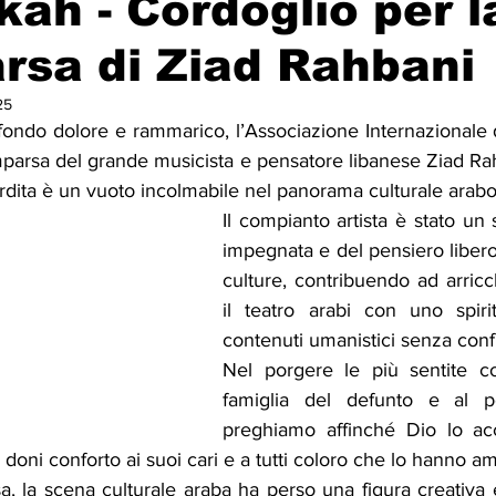
ah - Cordoglio per l
rsa di Ziad Rahbani
Solidarietà
Archeologia
Musica
Cinema
Tr
25
ondo dolore e rammarico, l’Associazione Internazionale di
tà
Eventi
Teatro
Lega Araba
Società
Dirit
parsa del grande musicista e pensatore libanese Ziad Rahb
rdita è un vuoto incolmabile nel panorama culturale arabo
Il compianto artista è stato un s
itti e Pace
Gastronomia
impegnata e del pensiero libero,
culture, contribuendo ad arricc
il teatro arabi con uno spiri
contenuti umanistici senza confi
Nel porgere le più sentite co
famiglia del defunto e al po
preghiamo affinché Dio lo acc
e doni conforto ai suoi cari e a tutti coloro che lo hanno a
, la scena culturale araba ha perso una figura creativa 