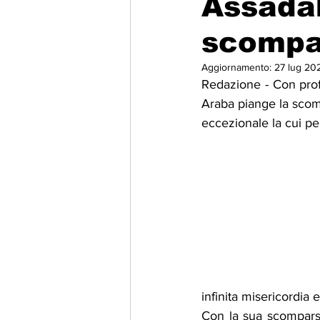
Assadak
scompa
Migrazione e Rifugiati
Sport
Aggiornamento:
27 lug 20
Redazione - Con prof
Filosofia
Mostre
Festivi
Araba piange la scom
eccezionale la cui pe
Relazioni Internazionali
Confl
infinita misericordia 
Con la sua scomparsa