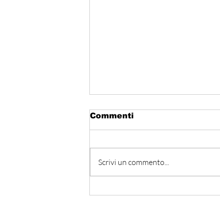
Commenti
Scrivi un commento...
Il Libano difende la sua
storia: l’UNESCO
riconosce i castelli di