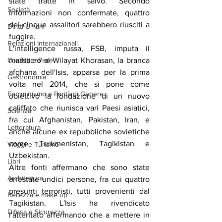
state tratte in salvo. Secondo 
Società
informazioni non confermate, quattro 
dei cinque assalitori sarebbero riusciti a 
Diritti Umani
fuggire.
Relazioni Internazionali
L'intelligence russa, FSB, imputa il 
Conflitti e Pace
massacro al Wilayat Khorasan, la branca 
afghana dell'Isis, apparsa per la prima 
Gastronomia
volta nel 2014, che si pone come 
Femminismo e Parità di Genere
obiettivo la fondazione di un nuovo 
califfato che riunisca vari Paesi asiatici, 
Scienza
fra cui Afghanistan, Pakistan, Iran, e 
Letteratura
anche alcune ex repubbliche sovietiche 
come Turkmenistan, Tagikistan e 
Viaggi e Turismo
Uzbekistan.
Libri
Altre fonti affermano che sono state 
Architettura
arrestate undici persone, fra cui quattro 
presunti terroristi, tutti provenienti dal 
Bellezza e make up
Tagikistan. L'Isis ha rivendicato 
Difesa e Sicurezza
l'attentato affermando che a mettere in 