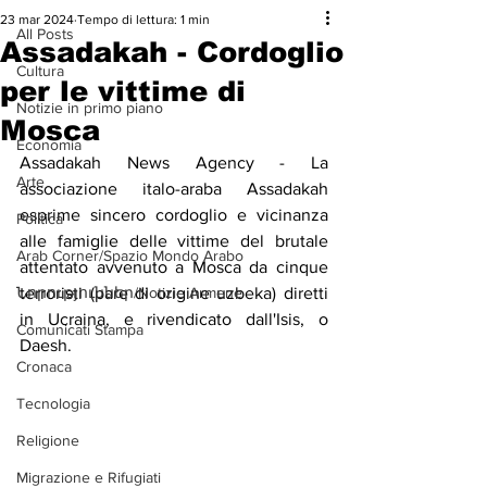
23 mar 2024
Tempo di lettura: 1 min
All Posts
Assadakah - Cordoglio
Cultura
per le vittime di
Notizie in primo piano
Mosca
Economia
Assadakah News Agency - La 
Arte
associazione italo-araba Assadakah 
esprime sincero cordoglio e vicinanza 
Politica
alle famiglie delle vittime del brutale 
Arab Corner/Spazio Mondo Arabo
attentato avvenuto a Mosca da cinque 
Նորություններ/Notizie Armene
terroristi (pare di origine uzbeka) diretti 
in Ucraina, e rivendicato dall'Isis, o 
Comunicati Stampa
Daesh.
Cronaca
Tecnologia
Religione
Migrazione e Rifugiati