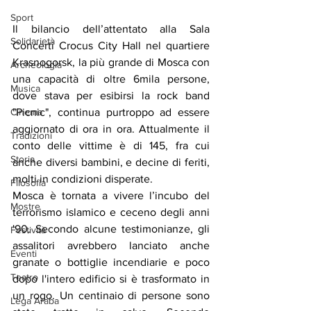
Sport
Il bilancio dell’attentato alla Sala 
Solidarietà
Concerti Crocus City Hall nel quartiere 
Krasnogorsk, la più grande di Mosca con 
Archeologia
una capacità di oltre 6mila persone, 
Musica
dove stava per esibirsi la rock band 
Cinema
"Picnic", continua purtroppo ad essere 
aggiornato di ora in ora. Attualmente il 
Tradizioni
conto delle vittime è di 145, fra cui 
Storia
anche diversi bambini, e decine di feriti, 
molti in condizioni disperate.
Filosofia
Mosca è tornata a vivere l’incubo del 
Mostre
terrorismo islamico e ceceno degli anni 
'90. Secondo alcune testimonianze, gli 
Festività
assalitori avrebbero lanciato anche 
Eventi
granate o bottiglie incendiarie e poco 
Teatro
dopo l'intero edificio si è trasformato in 
un rogo. Un centinaio di persone sono 
Lega Araba