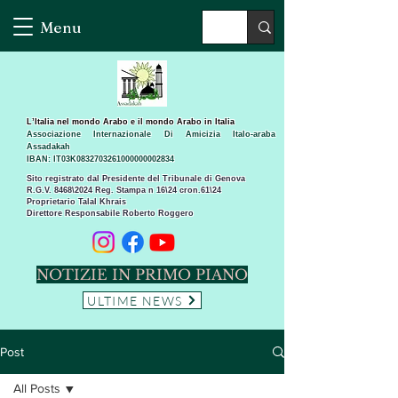
Menu
L’Italia nel mondo Arabo e il mondo Arabo in Italia
Associazione Internazionale Di Amicizia Italo-araba
Assadakah
IBAN: IT03K0832703261000000002834
Sito registrato dal Presidente del Tribunale di Genova
R.G.V. 8468\2024 Reg. Stampa n 16\24 cron.61\24 ​
Proprietario Talal Khrais
Direttore Responsabile Roberto Roggero
NOTIZIE IN PRIMO PIANO
ULTIME NEWS
Post
All Posts