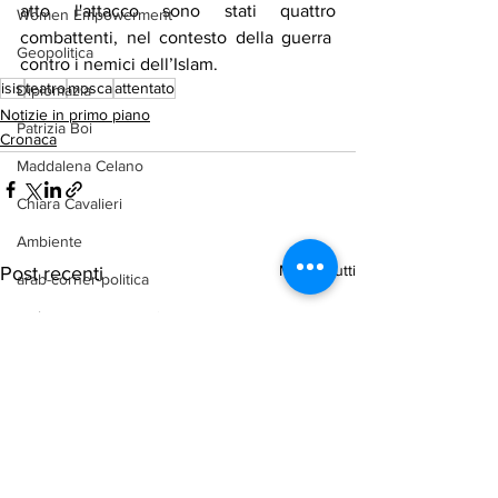
atto l'attacco sono stati quattro 
Women Empowerment
combattenti, nel contesto della guerra  
Geopolitica
contro i nemici dell’Islam.
isis
teatro
mosca
attentato
Diplomazia
Notizie in primo piano
Patrizia Boi
Cronaca
Maddalena Celano
Chiara Cavalieri
Ambiente
Mostra tutti
Post recenti
arab-corner-politica
arab-corner-economia
arab-corner-cultura
arab-corner-arte
TURISMO
azerbaijan