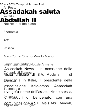
30 apr 2024
Tempo di lettura: 1 min
All Posts
Assadakah saluta
Cultura
Abdallah II
Notizie in primo piano
Economia
Arte
Politica
Arab Corner/Spazio Mondo Arabo
Նորություններ/Notizie Armene
Assadakah News - In occasione della 
Comunicati Stampa
visita ufficiale di S.A. Abdallah II di 
Giordania in Italia, il presidente della 
Cronaca
associazione italo-araba Assadakah 
Tecnologia
rivolge a nome dell’associazione stessa, 
Religione
gli auguri di benvenuto, con una 
comunicazione a S.E. Qais Abu Dayyeh, 
Migrazione e Rifugiati