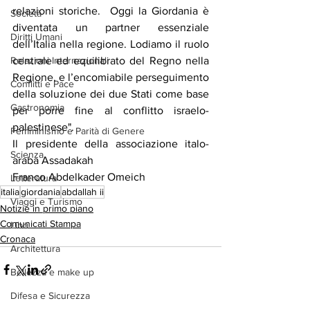
relazioni storiche.  Oggi la Giordania è 
Società
diventata un partner essenziale 
Diritti Umani
dell’Italia nella regione. Lodiamo il ruolo 
centrale ed equilibrato del Regno nella 
Relazioni Internazionali
Regione, e l’encomiabile perseguimento 
Conflitti e Pace
della soluzione dei due Stati come base 
Gastronomia
per porre fine al conflitto israelo-
palestinese".
Femminismo e Parità di Genere
Il presidente della associazione italo-
Scienza
araba Assadakah
Franco Abdelkader Omeich
Letteratura
italia
giordania
abdallah ii
Viaggi e Turismo
Notizie in primo piano
Comunicati Stampa
Libri
Cronaca
Architettura
Bellezza e make up
Difesa e Sicurezza