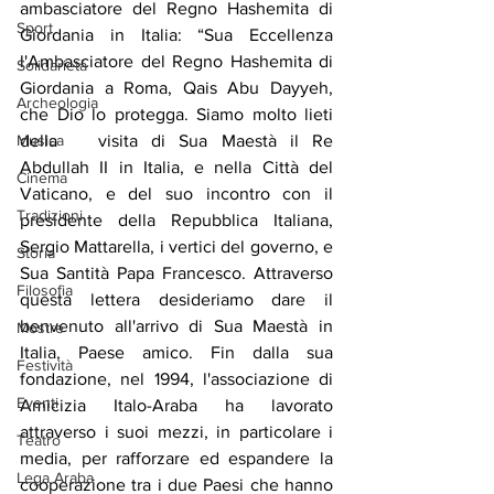
ambasciatore del Regno Hashemita di 
Sport
Giordania in Italia: “Sua Eccellenza 
l'Ambasciatore del Regno Hashemita di 
Solidarietà
Giordania a Roma, Qais Abu Dayyeh, 
Archeologia
che Dio lo protegga. Siamo molto lieti 
della   visita di Sua Maestà il Re 
Musica
Abdullah II in Italia, e nella Città del 
Cinema
Vaticano, e del suo incontro con il 
Tradizioni
presidente della Repubblica Italiana, 
Sergio Mattarella, i vertici del governo, e 
Storia
Sua Santità Papa Francesco. Attraverso 
Filosofia
questa lettera desideriamo dare il 
benvenuto all'arrivo di Sua Maestà in 
Mostre
Italia, Paese amico. Fin dalla sua 
Festività
fondazione, nel 1994, l'associazione di 
Eventi
Amicizia Italo-Araba ha lavorato 
attraverso i suoi mezzi, in particolare i 
Teatro
media, per rafforzare ed espandere la 
Lega Araba
cooperazione tra i due Paesi che hanno 