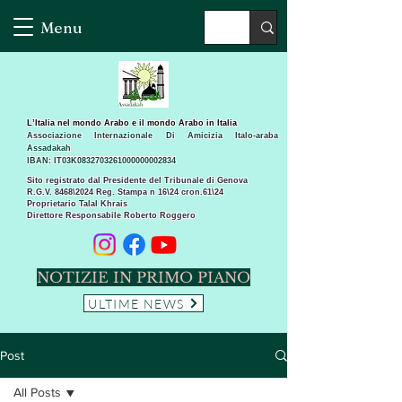
Menu
L’Italia nel mondo Arabo e il mondo Arabo in Italia
Associazione Internazionale Di Amicizia Italo-araba
Assadakah
IBAN: IT03K0832703261000000002834
Sito registrato dal Presidente del Tribunale di Genova
R.G.V. 8468\2024 Reg. Stampa n 16\24 cron.61\24 ​
Proprietario Talal Khrais
Direttore Responsabile Roberto Roggero
NOTIZIE IN PRIMO PIANO
ULTIME NEWS
Post
All Posts