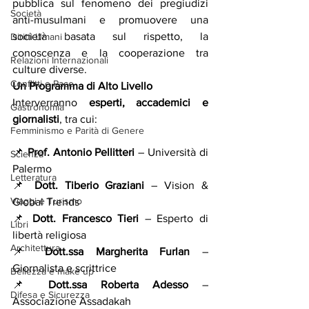
pubblica sul fenomeno dei pregiudizi 
Società
anti-musulmani e promuovere una 
società basata sul rispetto, la 
Diritti Umani
conoscenza e la cooperazione tra 
Relazioni Internazionali
culture diverse.
Conflitti e Pace
Un Programma di Alto Livello
Interverranno 
esperti, accademici e 
Gastronomia
giornalisti
, tra cui:
Femminismo e Parità di Genere
📌 
Prof. Antonio Pellitteri
 – Università di 
Scienza
Palermo
Letteratura
📌 
Dott. Tiberio Graziani
 – Vision & 
Viaggi e Turismo
Global Trends
📌 
Dott. Francesco Tieri
 – Esperto di 
Libri
libertà religiosa
Architettura
📌 
Dott.ssa Margherita Furlan
 – 
Giornalista e scrittrice
Bellezza e make up
📌 
Dott.ssa Roberta Adesso
 – 
Difesa e Sicurezza
Associazione Assadakah