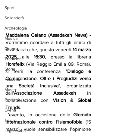
Sport
Solidarietà
Archeologia
Maddalena Celano (Assadakah News) - 
Musica
Vorremmo ricordare a tutti gli amici di 
Cinema
Assadakah che, questo venerdì 
14 marzo 
2025
, alle 
16:30
, presso la libreria 
Tradizioni
Horafelix
 (Via Reggio Emilia 89, Roma), 
Storia
si terrà la conferenza 
"Dialogo e 
Comprensione: Oltre i Pregiudizi verso 
Filosofia
una Società Inclusiva"
, organizzata 
Mostre
dall'
Associazione Assadakah
 in 
Festività
collaborazione con 
Vision & Global 
Trends
.
Eventi
L’evento, in occasione della 
Giornata 
Teatro
Internazionale contro l'Islamofobia
 (15 
marzo), vuole sensibilizzare l’opinione 
Lega Araba