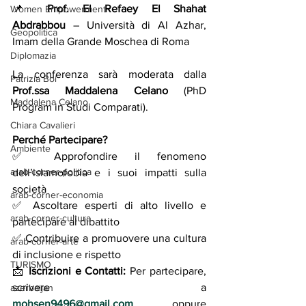
📌 
Prof. El Refaey El Shahat 
Women Empowerment
Abdrabbou
 – Università di Al Azhar, 
Geopolitica
Imam della Grande Moschea di Roma
Diplomazia
La conferenza sarà moderata dalla 
Patrizia Boi
Prof.ssa Maddalena Celano
 (PhD 
Maddalena Celano
Program in Studi Comparati).
Chiara Cavalieri
Perché Partecipare?
Ambiente
✅ Approfondire il fenomeno 
arab-corner-politica
dell’islamofobia e i suoi impatti sulla 
società
arab-corner-economia
✅ Ascoltare esperti di alto livello e 
arab-corner-cultura
partecipare al dibattito
✅ Contribuire a promuovere una cultura 
arab-corner-arte
di inclusione e rispetto
TURISMO
📩 
Iscrizioni e Contatti: 
Per partecipare, 
scrivere a 
azerbaijan
mohsen9496@gmail.com
 oppure 