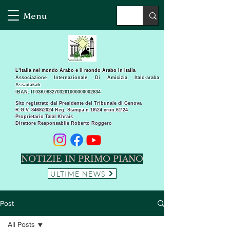
Menu
L’Italia nel mondo Arabo e il mondo Arabo in Italia
Associazione Internazionale Di Amicizia Italo-araba
Assadakah
IBAN: IT03K0832703261000000002834
Sito registrato dal Presidente del Tribunale di Genova
R.G.V. 8468\2024 Reg. Stampa n 16\24 cron.61\24 ​
Proprietario Talal Khrais
Direttore Responsabile Roberto Roggero
NOTIZIE IN PRIMO PIANO
ULTIME NEWS
Post
All Posts