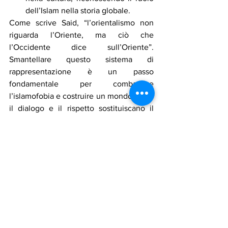
dell’Islam nella storia globale.
Come scrive Said, “l’orientalismo non 
riguarda l’Oriente, ma ciò che 
l’Occidente dice sull’Oriente”. 
Smantellare questo sistema di 
rappresentazione è un passo 
fondamentale per combattere 
l’islamofobia e costruire un mondo in cui 
il dialogo e il rispetto sostituiscano il 
pregiudizio e l’oppressione.
Le donne musulmane: tra mistificazione 
e controllo
Uno degli aspetti più insidiosi 
dell’orientalismo è la costruzione della 
figura della donna musulmana come 
vittima passiva. Questo stereotipo ha 