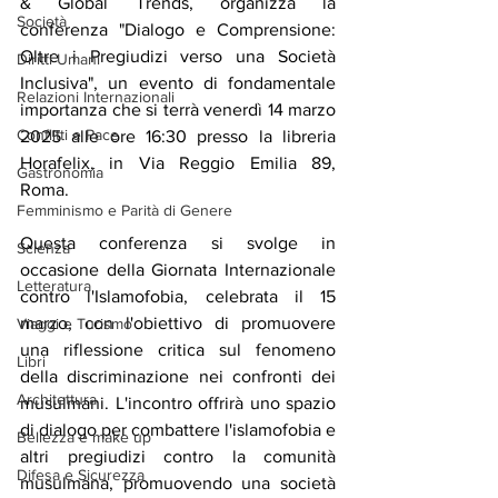
& Global Trends, organizza la 
Società
conferenza "Dialogo e Comprensione: 
Oltre i Pregiudizi verso una Società 
Diritti Umani
Inclusiva", un evento di fondamentale 
Relazioni Internazionali
importanza che si terrà venerdì 14 marzo 
Conflitti e Pace
2025 alle ore 16:30 presso la libreria 
Horafelix, in Via Reggio Emilia 89, 
Gastronomia
Roma.
Femminismo e Parità di Genere
Questa conferenza si svolge in 
Scienza
occasione della Giornata Internazionale 
Letteratura
contro l'Islamofobia, celebrata il 15 
marzo, con l'obiettivo di promuovere 
Viaggi e Turismo
una riflessione critica sul fenomeno 
Libri
della discriminazione nei confronti dei 
Architettura
musulmani. L'incontro offrirà uno spazio 
di dialogo per combattere l'islamofobia e 
Bellezza e make up
altri pregiudizi contro la comunità 
Difesa e Sicurezza
musulmana, promuovendo una società 