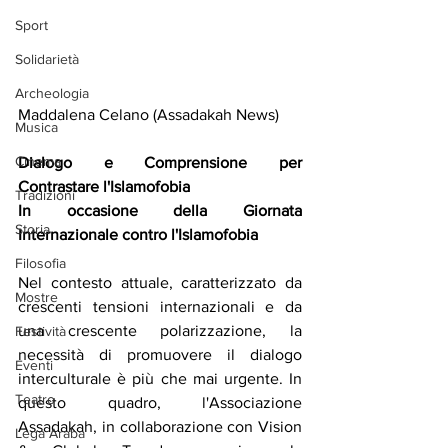
Sport
Solidarietà
Archeologia
Maddalena Celano (Assadakah News) 
Musica
Cinema
Dialogo e Comprensione per 
Contrastare l'Islamofobia
Tradizioni
In occasione della Giornata 
Storia
Internazionale contro l'Islamofobia
Filosofia
Nel contesto attuale, caratterizzato da 
Mostre
crescenti tensioni internazionali e da 
una crescente polarizzazione, la 
Festività
necessità di promuovere il dialogo 
Eventi
interculturale è più che mai urgente. In 
Teatro
questo quadro, l'Associazione 
Assadakah, in collaborazione con Vision 
Lega Araba