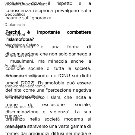
inclusiva, dove il rispetto e la 
Women Empowerment
conoscenza reciproca prevalgono sulla 
Geopolitica
paura e sull'ignoranza.
Diplomazia
Perché è importante combattere 
Patrizia Boi
l'islamofobia?
Maddalena Celano
L'islamofobia è una forma di 
discriminazione che non solo danneggia 
Chiara Cavalieri
i musulmani, ma minaccia anche la 
Ambiente
coesione sociale di tutta la società. 
Secondo il rapporto dell'ONU sui diritti 
arab-corner-politica
umani (2022), l'islamofobia può essere 
arab-corner-economia
definita come una "percezione negativa 
arab-corner-cultura
e infondata verso l'Islam, che incita a 
forme di esclusione sociale, 
arab-corner-arte
discriminazione e violenza". La sua 
TURISMO
presenza nella società moderna si 
manifesta attraverso una vasta gamma di 
azerbaijan
forme: dai pregiudizi diffusi nei media e 