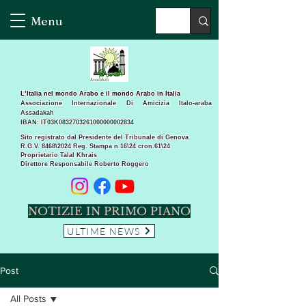
Menu
L’Italia nel mondo Arabo e il mondo Arabo in Italia
Associazione Internazionale Di Amicizia Italo-araba
Assadakah
IBAN: IT03K0832703261000000002834
Sito registrato dal Presidente del Tribunale di Genova
R.G.V. 8468\2024 Reg. Stampa n 16\24 cron.61\24 ​
Proprietario Talal Khrais
Direttore Responsabile Roberto Roggero
NOTIZIE IN PRIMO PIANO
ULTIME NEWS
Post
All Posts