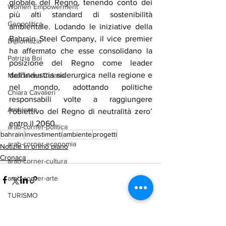
globale del Regno, tenendo conto dei 
Women Empowerment
più alti standard di sostenibilità 
Geopolitica
ambientale. Lodando le iniziative della 
Bahrain Steel Company, il vice premier 
Diplomazia
ha affermato che esse consolidano la 
Patrizia Boi
posizione del Regno come leader 
dell'industria siderurgica nella regione e 
Maddalena Celano
nel mondo, adottando politiche 
Chiara Cavalieri
responsabili volte a raggiungere 
Ambiente
l'obiettivo del Regno di neutralità zero’ 
entro il 2060.
arab-corner-politica
bahrain
investimenti
ambiente
progetti
arab-corner-economia
Notizie in primo piano
Cronaca
arab-corner-cultura
arab-corner-arte
TURISMO
azerbaijan
Mostra tutti
Post recenti