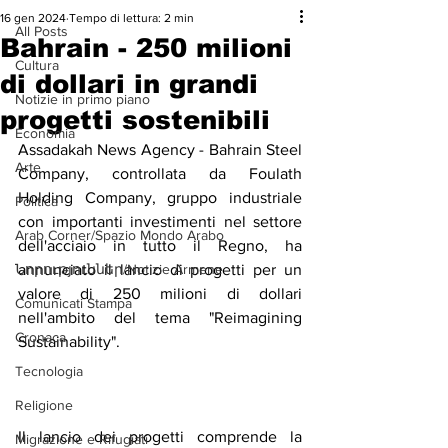
16 gen 2024
Tempo di lettura: 2 min
All Posts
Bahrain - 250 milioni
Cultura
di dollari in grandi
Notizie in primo piano
progetti sostenibili
Economia
Assadakah News Agency - Bahrain Steel 
Arte
Company, controllata da Foulath 
Holding Company, gruppo industriale 
Politica
con importanti investimenti nel settore 
Arab Corner/Spazio Mondo Arabo
dell'acciaio in tutto il Regno, ha 
Նորություններ/Notizie Armene
annunciato il lancio di progetti per un 
valore di 250 milioni di dollari 
Comunicati Stampa
nell'ambito del tema "Reimagining 
Cronaca
Sustainability".
Tecnologia
Religione
Il lancio dei progetti comprende la 
Migrazione e Rifugiati