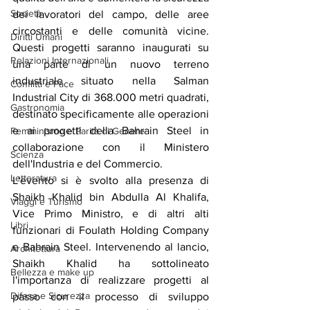
Società
dei lavoratori del campo, delle aree 
circostanti e delle comunità vicine. 
Diritti Umani
Questi progetti saranno inaugurati su 
Relazioni Internazionali
una parte di un nuovo terreno 
industriale situato nella Salman 
Conflitti e Pace
Industrial City di 368.000 metri quadrati, 
Gastronomia
destinato specificamente alle operazioni 
e ai progetti della Bahrain Steel in 
Femminismo e Parità di Genere
collaborazione con il Ministero 
Scienza
dell'Industria e del Commercio.
Letteratura
L'evento si è svolto alla presenza di 
Shaikh Khalid bin Abdulla Al Khalifa, 
Viaggi e Turismo
Vice Primo Ministro, e di altri alti 
Libri
funzionari di Foulath Holding Company 
e Bahrain Steel. Intervenendo al lancio, 
Architettura
Shaikh Khalid ha sottolineato 
Bellezza e make up
l'importanza di realizzare progetti al 
Difesa e Sicurezza
passo con il processo di sviluppo 