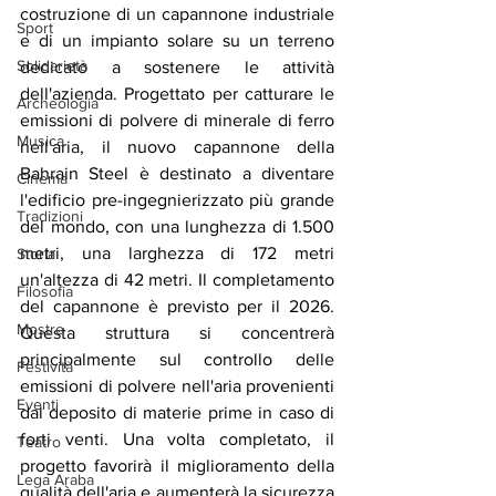
costruzione di un capannone industriale 
Sport
e di un impianto solare su un terreno 
Solidarietà
dedicato a sostenere le attività 
dell'azienda. Progettato per catturare le 
Archeologia
emissioni di polvere di minerale di ferro 
Musica
nell'aria, il nuovo capannone della 
Bahrain Steel è destinato a diventare 
Cinema
l'edificio pre-ingegnierizzato più grande 
Tradizioni
del mondo, con una lunghezza di 1.500 
metri, una larghezza di 172 metri 
Storia
un'altezza di 42 metri. Il completamento 
Filosofia
del capannone è previsto per il 2026. 
Mostre
Questa struttura si concentrerà 
principalmente sul controllo delle 
Festività
emissioni di polvere nell'aria provenienti 
Eventi
dal deposito di materie prime in caso di 
forti venti. Una volta completato, il 
Teatro
progetto favorirà il miglioramento della 
Lega Araba
qualità dell'aria e aumenterà la sicurezza 