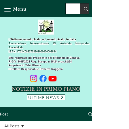
Menu
L’Italia nel mondo Arabo e il mondo Arabo in Italia
Associazione Internazionale Di Amicizia Italo-araba
Assadakah
IBAN: IT03K0832703261000000002834
Sito registrato dal Presidente del Tribunale di Genova
R.G.V. 8468\2024 Reg. Stampa n 16\24 cron.61\24 ​
Proprietario Talal Khrais
Direttore Responsabile Roberto Roggero
NOTIZIE IN PRIMO PIANO
ULTIME NEWS
Post
All Posts