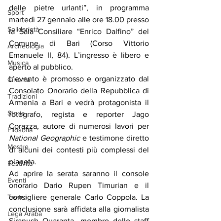
delle pietre urlanti”, in programma 
Sport
martedì 27 gennaio alle ore 18.00 presso 
Solidarietà
la Sala Consiliare “Enrico Dalfino” del 
Comune di Bari (Corso Vittorio 
Archeologia
Emanuele II, 84). L’ingresso è libero e 
Musica
aperto al pubblico.
L’evento è promosso e organizzato dal 
Cinema
Consolato Onorario della Repubblica di 
Tradizioni
Armenia a Bari e vedrà protagonista il 
Storia
fotografo, regista e reporter Jago 
Corazza, autore di numerosi lavori per 
Filosofia
National Geographic
 e testimone diretto 
Mostre
di alcuni dei contesti più complessi del 
pianeta.
Festività
Ad aprire la serata saranno il console 
Eventi
onorario Dario Rupen Timurian e il 
Teatro
consigliere generale Carlo Coppola. La 
conclusione sarà affidata alla giornalista 
Lega Araba
Siranush Quaranta, membro dello staff 