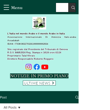
Menu
L’Italia nel mondo Arabo e il mondo Arabo in Italia
Associazione Internazionale Di Amicizia Italo-araba
Assadakah
IBAN: IT03K0832703261000000002834
Sito registrato dal Presidente del Tribunale di Genova
R.G.V. 8468\2024 Reg. Stampa n 16\24 cron.61\24 ​
Proprietario Talal Khrais
Direttore Responsabile Roberto Roggero
NOTIZIE IN PRIMO PIANO
ULTIME NEWS
Post
All Posts