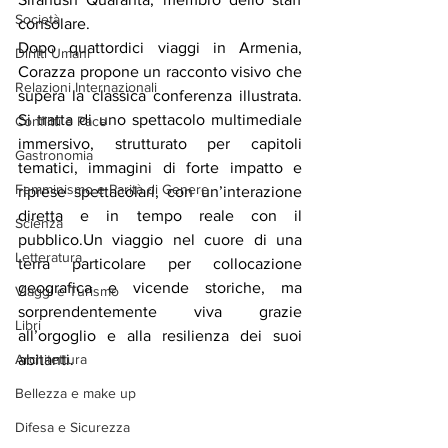
Società
consolare.
Dopo quattordici viaggi in Armenia, 
Diritti Umani
Corazza propone un racconto visivo che 
Relazioni Internazionali
supera la classica conferenza illustrata. 
Si tratta di uno spettacolo multimediale 
Conflitti e Pace
immersivo, strutturato per capitoli 
Gastronomia
tematici, immagini di forte impatto e 
Femminismo e Parità di Genere
riprese spettacolari, con un’interazione 
diretta e in tempo reale con il 
Scienza
pubblico.Un viaggio nel cuore di una 
Letteratura
terra particolare per collocazione 
geografica e vicende storiche, ma 
Viaggi e Turismo
sorprendentemente viva grazie 
Libri
all’orgoglio e alla resilienza dei suoi 
Architettura
abitanti.
Bellezza e make up
Difesa e Sicurezza