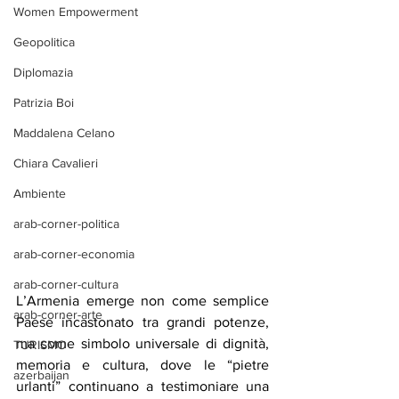
Women Empowerment
Geopolitica
Diplomazia
Patrizia Boi
Maddalena Celano
Chiara Cavalieri
Ambiente
arab-corner-politica
arab-corner-economia
arab-corner-cultura
L’Armenia emerge non come semplice 
arab-corner-arte
Paese incastonato tra grandi potenze, 
ma come simbolo universale di dignità, 
TURISMO
memoria e cultura, dove le “pietre 
azerbaijan
urlanti” continuano a testimoniare una 