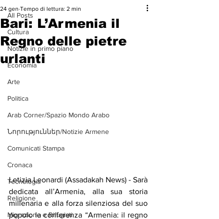
24 gen
Tempo di lettura: 2 min
All Posts
Bari: L’Armenia il
Cultura
Regno delle pietre
Notizie in primo piano
urlanti
Economia
Arte
Politica
Arab Corner/Spazio Mondo Arabo
Նորություններ/Notizie Armene
Comunicati Stampa
Cronaca
Letizia Leonardi (Assadakah News) - Sarà 
Tecnologia
dedicata all’Armenia, alla sua storia 
Religione
millenaria e alla forza silenziosa del suo 
Migrazione e Rifugiati
popolo la conferenza “Armenia: il regno 