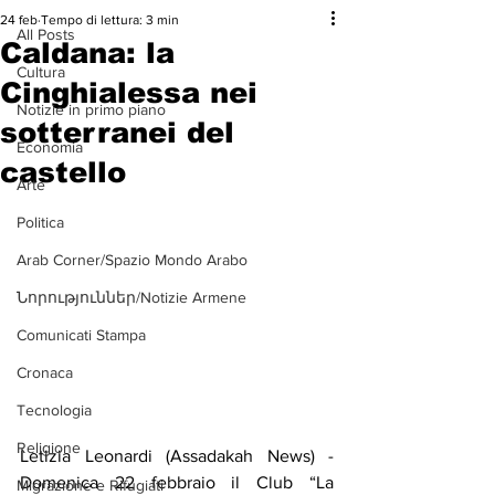
24 feb
Tempo di lettura: 3 min
All Posts
Caldana: la
Cultura
Cinghialessa nei
Notizie in primo piano
sotterranei del
Economia
castello
Arte
Politica
Arab Corner/Spazio Mondo Arabo
Նորություններ/Notizie Armene
Comunicati Stampa
Cronaca
Tecnologia
Religione
Letizia Leonardi (Assadakah News) - 
Domenica 22 febbraio il Club “La 
Migrazione e Rifugiati