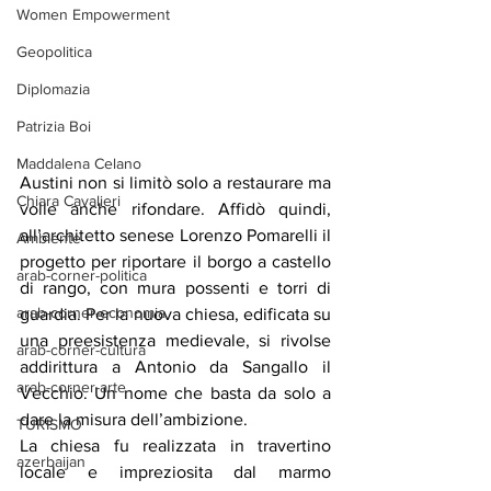
Women Empowerment
Geopolitica
Diplomazia
Patrizia Boi
Maddalena Celano
Austini non si limitò solo a restaurare ma 
Chiara Cavalieri
volle anche rifondare. Affidò quindi, 
all’architetto senese Lorenzo Pomarelli il 
Ambiente
progetto per riportare il borgo a castello 
arab-corner-politica
di rango, con mura possenti e torri di 
arab-corner-economia
guardia. Per la nuova chiesa, edificata su 
una preesistenza medievale, si rivolse 
arab-corner-cultura
addirittura a Antonio da Sangallo il 
arab-corner-arte
Vecchio. Un nome che basta da solo a 
dare la misura dell’ambizione.
TURISMO
La chiesa fu realizzata in travertino 
azerbaijan
locale e impreziosita dal marmo 