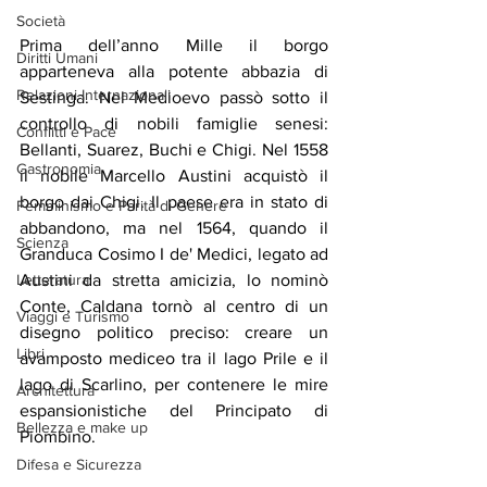
Società
Prima dell’anno Mille il borgo 
Diritti Umani
apparteneva alla potente abbazia di 
Relazioni Internazionali
Sestinga. Nel Medioevo passò sotto il 
controllo di nobili famiglie senesi: 
Conflitti e Pace
Bellanti, Suarez, Buchi e Chigi. Nel 1558 
Gastronomia
il nobile Marcello Austini acquistò il 
borgo dai Chigi. Il paese era in stato di 
Femminismo e Parità di Genere
abbandono, ma nel 1564, quando il 
Scienza
Granduca Cosimo I de' Medici, legato ad 
Letteratura
Austini da stretta amicizia, lo nominò 
Conte, Caldana tornò al centro di un 
Viaggi e Turismo
disegno politico preciso: creare un 
Libri
avamposto mediceo tra il lago Prile e il 
lago di Scarlino, per contenere le mire 
Architettura
espansionistiche del Principato di 
Bellezza e make up
Piombino.
Difesa e Sicurezza