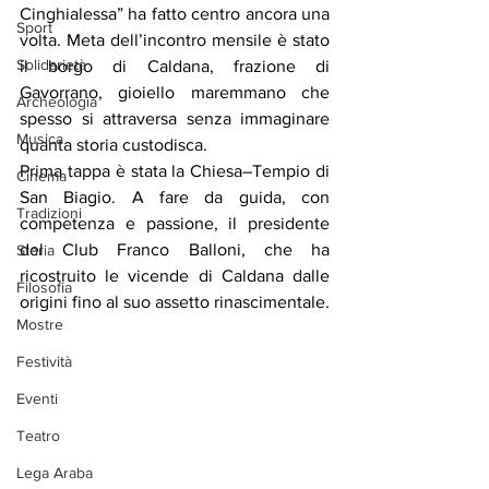
Cinghialessa” ha fatto centro ancora una 
Sport
volta. Meta dell’incontro mensile è stato 
Solidarietà
il borgo di Caldana, frazione di 
Gavorrano, gioiello maremmano che 
Archeologia
spesso si attraversa senza immaginare 
Musica
quanta storia custodisca.
Prima tappa è stata la Chiesa–Tempio di 
Cinema
San Biagio. A fare da guida, con 
Tradizioni
competenza e passione, il presidente 
del Club Franco Balloni, che ha 
Storia
ricostruito le vicende di Caldana dalle 
Filosofia
origini fino al suo assetto rinascimentale.
Mostre
Festività
Eventi
Teatro
Lega Araba