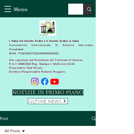
Menu
L’Italia nel mondo Arabo e il mondo Arabo in Italia
Associazione Internazionale Di Amicizia Italo-araba
Assadakah
IBAN: IT03K0832703261000000002834
Sito registrato dal Presidente del Tribunale di Genova
R.G.V. 8468\2024 Reg. Stampa n 16\24 cron.61\24 ​
Proprietario Talal Khrais
Direttore Responsabile Roberto Roggero
NOTIZIE IN PRIMO PIANO
ULTIME NEWS
Post
All Posts