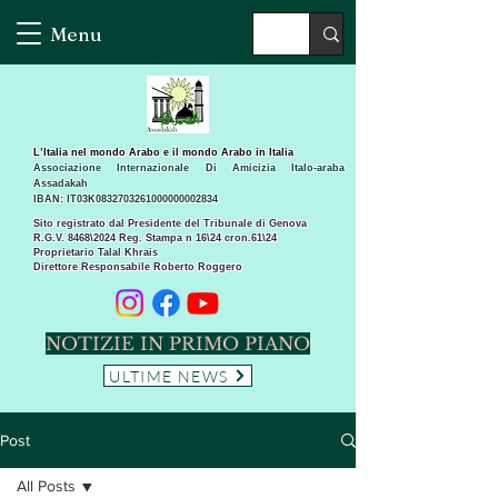
Menu
L’Italia nel mondo Arabo e il mondo Arabo in Italia
Associazione Internazionale Di Amicizia Italo-araba
Assadakah
IBAN: IT03K0832703261000000002834
Sito registrato dal Presidente del Tribunale di Genova
R.G.V. 8468\2024 Reg. Stampa n 16\24 cron.61\24 ​
Proprietario Talal Khrais
Direttore Responsabile Roberto Roggero
NOTIZIE IN PRIMO PIANO
ULTIME NEWS
Post
All Posts