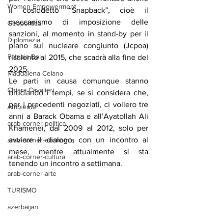
Women Empowerment
il cosiddetto “Snapback”, cioè il 
meccanismo di imposizione delle 
Geopolitica
sanzioni, al momento in stand-by per il 
Diplomazia
piano sul nucleare congiunto (Jcpoa) 
Patrizia Boi
risalente al 2015, che scadrà alla fine del 
2025.
Maddalena Celano
Le parti in causa comunque stanno 
Chiara Cavalieri
bruciando i tempi, se si considera che, 
per i precedenti negoziati, ci vollero tre 
Ambiente
anni a Barack Obama e all’Ayatollah Ali 
arab-corner-politica
Khamenei, dal 2009 al 2012, solo per 
avviare il dialogo, con un incontro al 
arab-corner-economia
mese, mentre attualmente si sta 
arab-corner-cultura
tenendo un incontro a settimana.
arab-corner-arte
TURISMO
azerbaijan