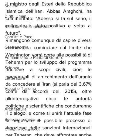
Il ministro degli Esteri della Repubblica 
Società
Islamica dell’Iran, Abbas Araghchi, ha 
Diritti Umani
commentato: “Adesso si fa sul serio, il 
colloquio è stato positivo e volto al 
Relazioni Internazionali
futuro”.
Conflitti e Pace
Rimangono comunque da capire diversi 
Gastronomia
elementi, a cominciare dal limite che 
Washington vorrà porre alle possibilità di 
Femminismo e Parità di Genere
Teheran per lo sviluppo del programma 
Scienza
nucleare a scopi civili, cioè le 
percentuali di arricchimento dell’uranio 
Letteratura
da concedere all’Iran (si parla del 3,67% 
Viaggi e Turismo
come da accordi del 2015), oltre 
all’interrogativo circa le autorità 
Libri
politiche e scientifiche che condurranno 
Architettura
il dialogo, e come si unirà l’attuale fase 
Bellezza e make up
di negoziato al possibile processo di 
rimozione delle sanzioni internazionali 
Difesa e Sicurezza
per Teheran, che deve affrontare anche 