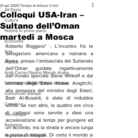
21 apr 2025
Tempo di lettura: 3 min
All Posts
Colloqui USA-Iran –
Cultura
Sultano dell’Oman
Notizie in primo piano
martedi a Mosca
Economia
Roberto Roggero* - L’incontro fra le 
Arte
delegazioni americana e iraniana a 
Roma, presso l’ambasciata del Sultanato 
Politica
dell’Oman guidate rispettivamente 
Arab Corner/Spazio Mondo Arabo
dall’inviato speciale Steve Witkoff e dal 
Նորություններ/Notizie Armene
ministro degli Esteri Abbas Araghchi, 
alla presenza del ministro degli Esteri, 
Comunicati Stampa
Badr Al-Busaidi, è stato di indubbia 
Cronaca
utilità. Se non altro, le quattro ore circa 
di colloqui sono servite a dare una 
Tecnologia
accelerazione ai tempi per giungere ad 
Religione
un accordo, ma la strada è ancora lunga 
e piena di ostacoli.
Di certo il mondo si 
Migrazione e Rifugiati