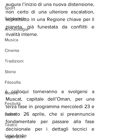
augura l’inizio di una nuova distensione, 
Sport
non certo di una ulteriore escalation, 
Solidarietà
soprattutto in una Regione chiave per il 
pianeta, già funestata da conflitti e 
Archeologia
rivalità interne.
Musica
Cinema
Tradizioni
Storia
Filosofia
I colloqui torneranno a svolgersi a 
Mostre
Muscat, capitale dell’Oman, per una 
Festività
terza fase in programma mercoledi 23 e 
sabato 26 aprile, che si preannuncia 
Eventi
fondamentale per passare alla fase 
Teatro
decisionale per i dettagli tecnici e 
Lega Araba
operativi.