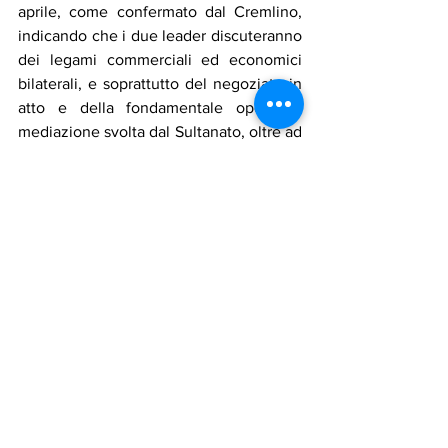
aprile, come confermato dal Cremlino, 
indicando che i due leader discuteranno 
dei legami commerciali ed economici 
bilaterali, e soprattutto del negoziato in 
atto e della fondamentale opera di 
mediazione svolta dal Sultanato, oltre ad 
analizzare naturalmente i particolari del 
ruolo della Russia per il raggiungimento 
dell’accordo USA-Iran.
Il ministro degli Esteri iraniano Abbas 
Araghchi ha informato l’omologo russo, 
Sergeij Lavrov, in merito al primo ciclo 
di colloqui svoltosi la scorsa settimana 
in Oman e sull’incontro di Roma, 
elogiando il ruolo della Russia nello 
storico accordo nucleare del 2015, che 
ha portato alla revoca delle sanzioni in 
cambio della limitazione delle attività 
nucleari di Teheran. Lavrov ha risposto 