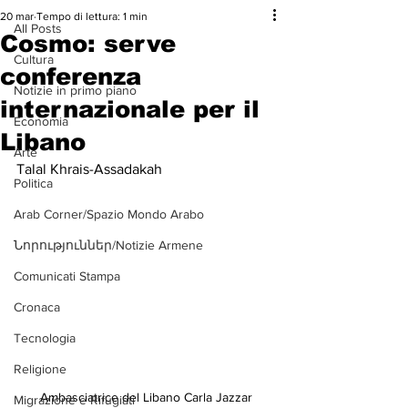
20 mar
Tempo di lettura: 1 min
All Posts
Cosmo: serve
Cultura
conferenza
Notizie in primo piano
internazionale per il
Economia
Libano
Arte
Talal Khrais-Assadakah
Politica
Arab Corner/Spazio Mondo Arabo
Նորություններ/Notizie Armene
Comunicati Stampa
Cronaca
Tecnologia
Religione
Ambasciatrice del Libano Carla Jazzar
Migrazione e Rifugiati