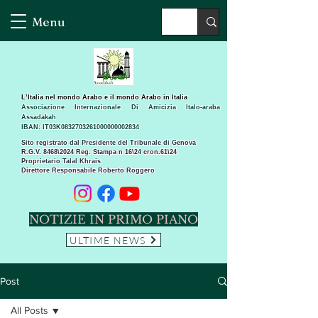
Menu
L’Italia nel mondo Arabo e il mondo Arabo in Italia
Associazione Internazionale Di Amicizia Italo-araba
Assadakah
IBAN: IT03K0832703261000000002834
Sito registrato dal Presidente del Tribunale di Genova
R.G.V. 8468\2024 Reg. Stampa n 16\24 cron.61\24 ​
Proprietario Talal Khrais
Direttore Responsabile Roberto Roggero
NOTIZIE IN PRIMO PIANO
ULTIME NEWS
Post
All Posts