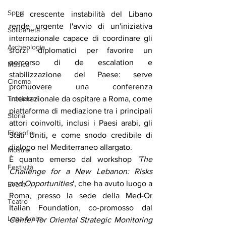
Sport
 La crescente instabilità del Libano 
rende urgente l'avvio di un'iniziativa 
Solidarietà
internazionale capace di coordinare gli 
Archeologia
sforzi diplomatici per favorire un 
percorso di de escalation e 
Musica
stabilizzazione del Paese: serve 
Cinema
promuovere una conferenza 
internazionale da ospitare a Roma, come 
Tradizioni
piattaforma di mediazione tra i principali 
Storia
attori coinvolti, inclusi i Paesi arabi, gli 
Filosofia
Stati Uniti, e come snodo credibile di 
dialogo nel Mediterraneo allargato.
Mostre
È quanto emerso dal workshop 
'The 
Festività
Challenge for a New Lebanon: Risks 
and
Opportunities
', che ha avuto luogo a 
Eventi
Roma, presso la sede della Med-Or 
Teatro
Italian Foundation, co-promosso dal 
Lega Araba
Center for Oriental Strategic Monitoring 