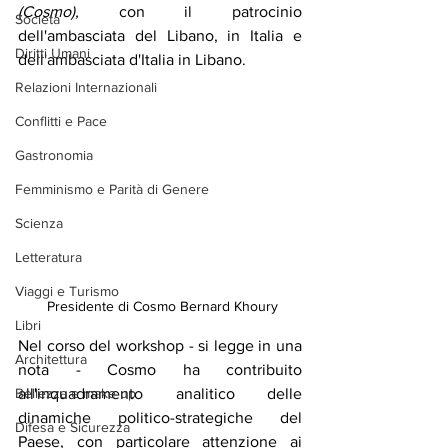
(Cosmo),
 con il patrocinio 
Società
dell'ambasciata del Libano, in Italia e 
Diritti Umani
dell'ambasciata d'Italia in Libano.
Relazioni Internazionali
Conflitti e Pace
Gastronomia
Femminismo e Parità di Genere
Scienza
Letteratura
Viaggi e Turismo
 Presidente di Cosmo Bernard Khoury
Libri
Nel corso del workshop - si legge in una 
Architettura
nota - Cosmo ha contribuito 
Bellezza e make up
all'inquadramento analitico delle 
dinamiche politico-strategiche del 
Difesa e Sicurezza
Paese, con particolare attenzione ai 