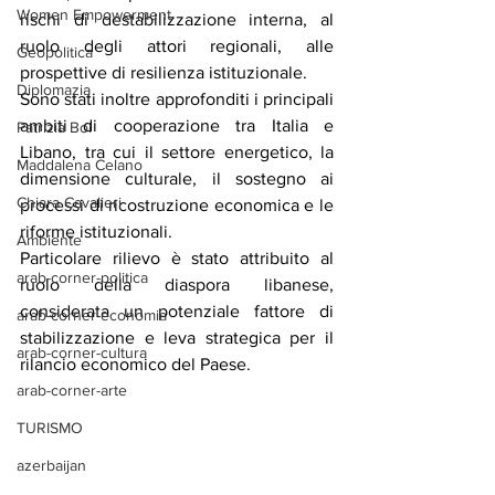
Women Empowerment
rischi di destabilizzazione interna, al 
ruolo degli attori regionali, alle 
Geopolitica
prospettive di resilienza istituzionale.
Diplomazia
Sono stati inoltre approfonditi i principali 
ambiti di cooperazione tra Italia e 
Patrizia Boi
Libano, tra cui il settore energetico, la 
Maddalena Celano
dimensione culturale, il sostegno ai 
Chiara Cavalieri
processi di ricostruzione economica e le 
riforme istituzionali.
Ambiente
Particolare rilievo è stato attribuito al 
arab-corner-politica
ruolo della diaspora libanese, 
considerata un potenziale fattore di 
arab-corner-economia
stabilizzazione e leva strategica per il 
arab-corner-cultura
rilancio economico del Paese. 
arab-corner-arte
TURISMO
azerbaijan