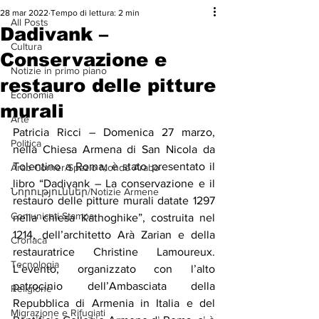
28 mar 2022
Tempo di lettura: 2 min
All Posts
Dadivank –
Cultura
Conservazione e
Notizie in primo piano
restauro delle pitture
Economia
murali
Arte
Patricia Ricci – Domenica 27 marzo, 
Politica
nella Chiesa Armena di San Nicola da 
Tolentino a Roma, è stato presentato il 
Arab Corner/Spazio Mondo Arabo
libro “Dadivank – La conservazione e il 
Նորություններ/Notizie Armene
restauro delle pitture murali datate 1297 
Comunicati Stampa
nella chiesa Kathoghike”, costruita nel 
1214, dell’architetto Arà Zarian e della 
Cronaca
restauratrice Christine Lamoureux. 
Tecnologia
L’evento, organizzato con l’alto 
patrocinio dell’Ambasciata della 
Religione
Repubblica di Armenia in Italia e del 
Migrazione e Rifugiati