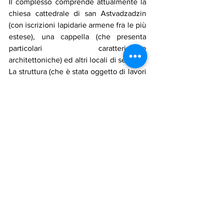
Il complesso comprende attualmente la 
chiesa cattedrale di san Astvadzadzin 
(con iscrizioni lapidarie armene fra le più 
estese), una cappella (che presenta 
particolari caratteristiche 
architettoniche) ed altri locali di servizio. 
La struttura (che è stata oggetto di lavori 
di restauro e consolidamento negli anni 
2004 e 2005 e più recentemente) 
presenta un andamento architettonico 
variabile con edifici posti su due livelli.
armenia
restauro
hambardzumyan
dadivank
Notizie in primo piano
Cultura
Mostra tutti
Post recenti