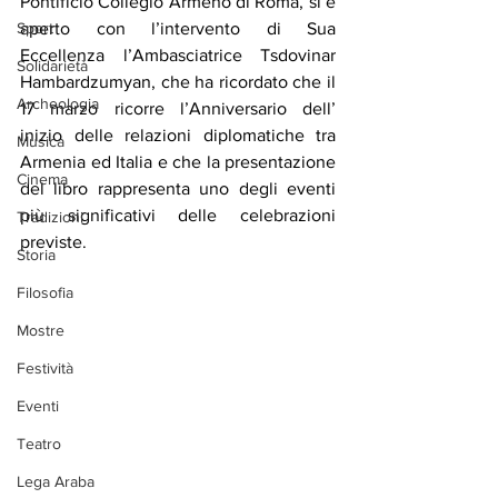
Pontificio Collegio Armeno di Roma, si è 
Sport
aperto con l’intervento di Sua 
Eccellenza l’Ambasciatrice Tsdovinar 
Solidarietà
Hambardzumyan, che ha ricordato che il 
Archeologia
17 marzo ricorre l’Anniversario dell’ 
inizio delle relazioni diplomatiche tra 
Musica
Armenia ed Italia e che la presentazione 
Cinema
del libro rappresenta uno degli eventi 
più significativi delle celebrazioni 
Tradizioni
previste.
Storia
Filosofia
Mostre
Festività
Eventi
Teatro
Lega Araba