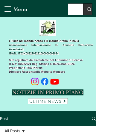
Menu
L’Italia nel mondo Arabo e il mondo Arabo in Italia
Associazione Internazionale Di Amicizia Italo-araba
Assadakah
IBAN: IT03K0832703261000000002834
Sito registrato dal Presidente del Tribunale di Genova
R.G.V. 8468\2024 Reg. Stampa n 16\24 cron.61\24 ​
Proprietario Talal Khrais
Direttore Responsabile Roberto Roggero
NOTIZIE IN PRIMO PIANO
ULTIME NEWS
Post
All Posts