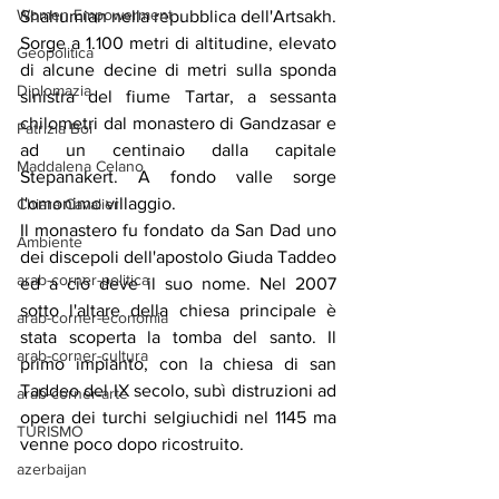
Women Empowerment
Shahumian nella repubblica dell'Artsakh. 
Sorge a 1.100 metri di altitudine, elevato 
Geopolitica
di alcune decine di metri sulla sponda 
Diplomazia
sinistra del fiume Tartar, a sessanta 
chilometri dal monastero di Gandzasar e 
Patrizia Boi
ad un centinaio dalla capitale 
Maddalena Celano
Stepanakert. A fondo valle sorge 
l'omonimo villaggio.
Chiara Cavalieri
Il monastero fu fondato da San Dad uno 
Ambiente
dei discepoli dell'apostolo Giuda Taddeo 
arab-corner-politica
ed a ciò deve il suo nome. Nel 2007 
sotto l'altare della chiesa principale è 
arab-corner-economia
stata scoperta la tomba del santo. Il 
arab-corner-cultura
primo impianto, con la chiesa di san 
Taddeo del IX secolo, subì distruzioni ad 
arab-corner-arte
opera dei turchi selgiuchidi nel 1145 ma 
TURISMO
venne poco dopo ricostruito.
azerbaijan