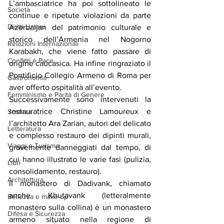
L’ambasciatrice ha poi sottolineato le 
Società
continue e ripetute violazioni da parte 
Diritti Umani
Azerbaijan del patrimonio culturale e 
storico dell’Armenia nel Nogorno 
Relazioni Internazionali
Karabakh, che viene fatto passare di 
Conflitti e Pace
origine caucasica. Ha infine ringraziato il 
Pontificio Collegio Armeno di Roma per 
Gastronomia
aver offerto ospitalità all’evento.
Femminismo e Parità di Genere
Successivamente sono intervenuti la 
restauratrice Christine Lamoureux e 
Scienza
l’architetto Ara Zarian, autori del delicato 
Letteratura
e complesso restauro dei dipinti murali, 
Viaggi e Turismo
gravemente danneggiati dal tempo, di 
cui hanno illustrato le varie fasi (pulizia, 
Libri
consolidamento, restauro).
Architettura
Il monastero di Dadivank, chiamato 
anche Khutavank (letteralmente 
Bellezza e make up
monastero sulla collina) è un monastero 
Difesa e Sicurezza
armeno situato nella regione di 