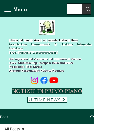
Menu
L’Italia nel mondo Arabo e il mondo Arabo in Italia
Associazione Internazionale Di Amicizia Italo-araba
Assadakah
IBAN: IT03K0832703261000000002834
Sito registrato dal Presidente del Tribunale di Genova
R.G.V. 8468\2024 Reg. Stampa n 16\24 cron.61\24 ​
Proprietario Talal Khrais
Direttore Responsabile Roberto Roggero
NOTIZIE IN PRIMO PIANO
ULTIME NEWS
Post
All Posts