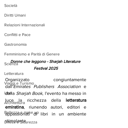
Società
Diritti Umani
Relazioni Internazionali
Conflitti e Pace
Gastronomia
Femminismo e Parità di Genere
Donne che leggono - Sharjah Literature 
Scienza
Festival 2025
Letteratura
Organizzato congiuntamente 
Viaggi e Turismo
dall'
Emirates Publishers Association
 e 
Libri
dalla 
Sharjah Book
, l'evento ha messo in 
luce la ricchezza della 
letteratura 
Architettura
emiratina
, riunendo autori, editori e 
Bellezza e make up
appassionati di libri in un ambiente 
stimolante. 
Difesa e Sicurezza