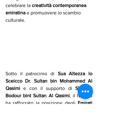
celebrare la 
creatività contemporanea 
emiratina 
e promuovere lo scambio 
culturale. 
Sotto il patrocinio di 
Sua Altezza lo 
Sceicco Dr. Sultan bin Mohammed Al 
Qasimi 
e con il supporto di 
Sheikha 
Bodour bint Sultan Al Qasimi
, il festival 
ha rafforzato la posizione degli 
Emirati 
Arabi Uniti 
come vivace centro letterario 
e culturale. 