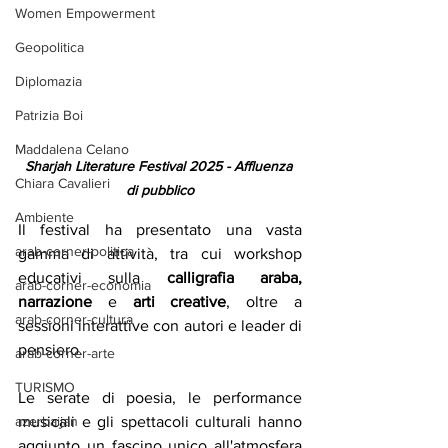
Women Empowerment
Geopolitica
Diplomazia
Patrizia Boi
Maddalena Celano
Sharjah Literature Festival 2025 - Affluenza 
Chiara Cavalieri
di pubblico
Ambiente
Il festival ha presentato una vasta 
arab-corner-politica
gamma di attività, tra cui workshop 
educativi sulla 
calligrafia araba,
arab-corner-economia
narrazione
 e 
arti creative
, oltre a 
arab-corner-cultura
sessioni interattive con autori e leader di 
pensiero. 
arab-corner-arte
TURISMO
Le serate di poesia, le performance 
azerbaijan
musicali e gli spettacoli culturali hanno 
aggiunto un fascino unico all'atmosfera 