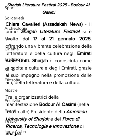
Sharjah Literature Festival 2025 - Bodour Al 
Sport
Qasimi
Solidarietà
Chiara Cavalieri (Assadakah News) 
- Il 
Archeologia
primo 
Sharjah Literature Festival
 si è 
Musica
svolto 
dal 17 al 21 gennaio 2025
, 
offrendo una vibrante celebrazione della 
Cinema
letteratura e della cultura negli 
Emirati 
Tradizioni
Arabi Uniti. Sharjah
 è conosciuta come 
la capitale culturale degli Emirati, grazie 
Storia
al suo impegno nella promozione delle 
Filosofia
arti, della letteratura e della cultura. 
Mostre
Tra le organizzatrici della 
Festività
manifestazione 
Bodour Al Qasimi 
(nella 
Eventi
foto in alto) Presidente della 
American 
University of Sharjah 
e del 
Parco di 
Teatro
Ricerca, Tecnologia e Innovazione
 di 
Lega Araba
Sharjah
. 