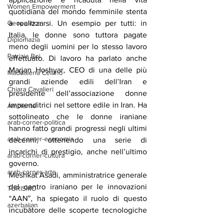
Women Empowerment
quotidiana del mondo femminile stenta 
Geopolitica
a realizzarsi. Un esempio per tutti: in 
Italia, le donne sono tuttora pagate 
Diplomazia
meno degli uomini per lo stesso lavoro 
Patrizia Boi
effettuato. Di lavoro ha parlato anche 
Marjan Hoshyar, CEO di una delle più 
Maddalena Celano
grandi aziende edili dell’Iran e 
Chiara Cavalieri
presidente dell’associazione donne 
imprenditrici nel settore edile in Iran. Ha 
Ambiente
sottolineato che le donne iraniane 
arab-corner-politica
hanno fatto grandi progressi negli ultimi 
arab-corner-economia
decenni, ottenendo una serie di 
incarichi di prestigio, anche nell’ultimo 
arab-corner-cultura
governo.
arab-corner-arte
Meshkat Asadi, amministratrice generale 
del centro iraniano per le innovazioni 
TURISMO
“AAN”, ha spiegato il ruolo di questo 
azerbaijan
incubatore delle scoperte tecnologiche 