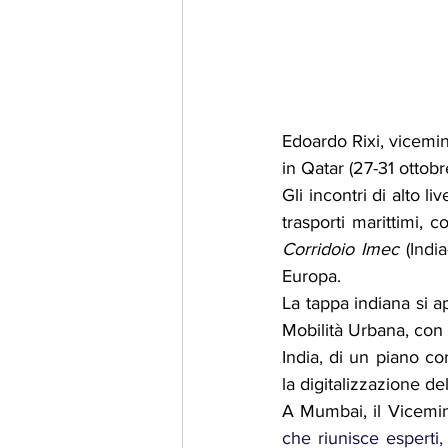
Edoardo Rixi, viceminis
in Qatar (27-31 ottobre
Gli incontri di alto li
trasporti marittimi, c
Corridoio Imec
 (
Indi
Europa.
La tappa indiana si ap
Mobilità Urbana, con i
India, di un piano com
la digitalizzazione del
A Mumbai, il Vicemini
che riunisce esperti,