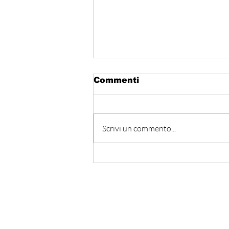
Commenti
Scrivi un commento...
المتوسط ينتظر من يقود
المستقبل… هل تكون إيطاليا
صاحبة المبادرة؟
Iscriviti alla nostra Ne