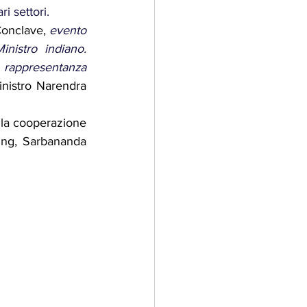
i settori.
Conclave, 
evento 
istro indiano. 
n rappresentanza 
nistro Narendra 
la cooperazione 
ping, Sarbananda 