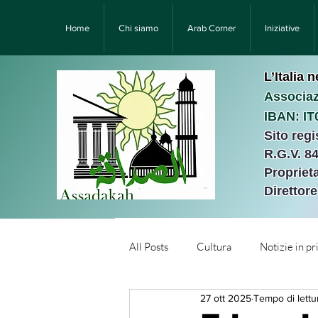
Home
Chi siamo
Arab Corner
Iniziative
L’Italia 
Associaz
IBAN: I
Sito reg
R.G.V. 8
Proprieta
Direttor
All Posts
Cultura
Notizie in p
27 ott 2025
Tempo di lettu
Նորություններ/Notizie Armen