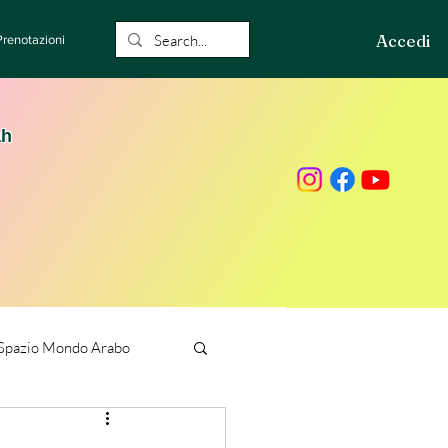
Accedi
Prenotazioni
ah
Spazio Mondo Arabo
ione