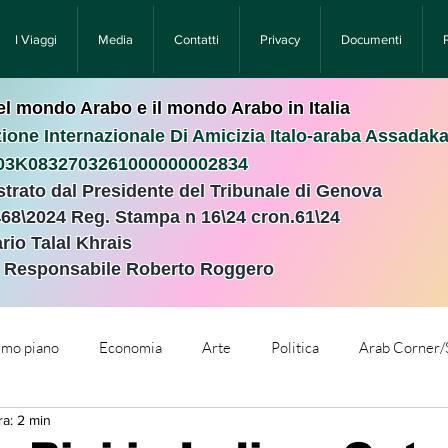
I Viaggi
Media
Contatti
Privacy
Documenti
nel mondo Arabo e il mondo Arabo in Italia
ione Internazionale Di Amicizia Italo-araba Assadak
T03K0832703261000000002834
istrato dal Presidente del Tribunale di Genova
468\2024 Reg. Stampa n 16\24 cron.61\24 ​
rio Talal Khrais
e Responsabile Roberto Roggero
rimo piano
Economia
Arte
Politica
Arab Corner/
ra: 2 min
e
Comunicati Stampa
Cronaca
Tecnologia
Relig