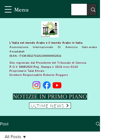
Menu
L’Italia nel mondo Arabo e il mondo Arabo in Italia
Associazione Internazionale Di Amicizia Italo-araba
Assadakah
IBAN: IT03K0832703261000000002834
Sito registrato dal Presidente del Tribunale di Genova
R.G.V. 8468\2024 Reg. Stampa n 16\24 cron.61\24 ​
Proprietario Talal Khrais
Direttore Responsabile Roberto Roggero
NOTIZIE IN PRIMO PIANO
ULTIME NEWS
Post
All Posts