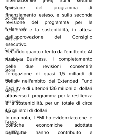
Internazionale (FMI) sulla settima 
revisione del programma di 
Sport
finanziamento esteso, e sulla seconda 
Solidarietà
revisione del programma per la 
Archeologia
resilienza e la sostenibilità, in attesa 
dell'approvazione del Consiglio 
Musica
esecutivo.
Cinema
Secondo quanto riferito dall'emittente Al 
Arabiya Business, il completamento 
Tradizioni
delle due revisioni consentirà 
Storia
l'erogazione di quasi 1,5 miliardi di 
Filosofia
dollari nell'ambito dell'Extended Fund 
Facility e di ulteriori 136 milioni di dollari 
Mostre
attraverso il programma per la resilienza 
Festività
e la sostenibilità, per un totale di circa 
1,6 miliardi di dollari.
Eventi
In una nota, il FMI ha evidenziato che le 
Teatro
politiche economiche adottate 
dall'Egitto hanno contribuito a 
Lega Araba