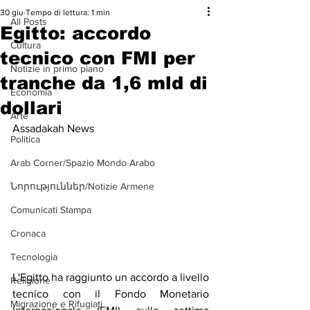
30 giu
Tempo di lettura: 1 min
All Posts
Egitto: accordo
Cultura
tecnico con FMI per
Notizie in primo piano
tranche da 1,6 mld di
Economia
dollari
Arte
Assadakah News
Politica
Arab Corner/Spazio Mondo Arabo
Նորություններ/Notizie Armene
Comunicati Stampa
Cronaca
Tecnologia
L'Egitto ha raggiunto un accordo a livello 
Religione
tecnico con il Fondo Monetario 
Migrazione e Rifugiati