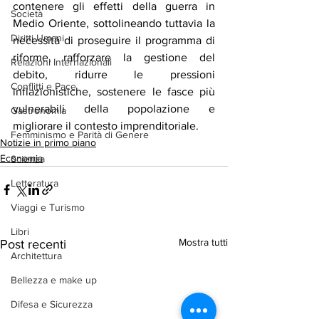
contenere gli effetti della guerra in 
Società
Medio Oriente, sottolineando tuttavia la 
Diritti Umani
necessità di proseguire il programma di 
riforme, rafforzare la gestione del 
Relazioni Internazionali
debito, ridurre le pressioni 
Conflitti e Pace
inflazionistiche, sostenere le fasce più 
vulnerabili della popolazione e 
Gastronomia
migliorare il contesto imprenditoriale.
Femminismo e Parità di Genere
Notizie in primo piano
Economia
Scienza
Letteratura
Viaggi e Turismo
Libri
Mostra tutti
Post recenti
Architettura
Bellezza e make up
Difesa e Sicurezza