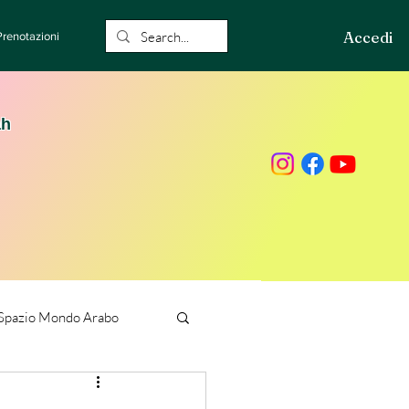
Accedi
Prenotazioni
ah
Spazio Mondo Arabo
ione