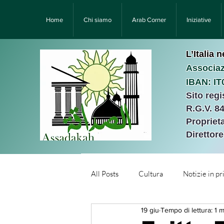
Home
Chi siamo
Arab Corner
Iniziative
L’Italia 
Associaz
IBAN: I
Sito reg
R.G.V. 8
Proprieta
Direttor
All Posts
Cultura
Notizie in p
19 giu
Tempo di lettura: 1 m
Նորություններ/Notizie Armen