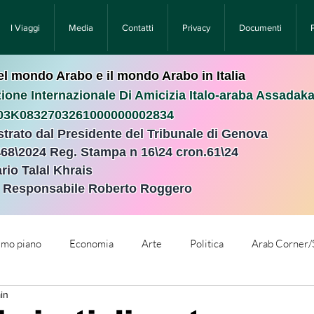
I Viaggi
Media
Contatti
Privacy
Documenti
nel mondo Arabo e il mondo Arabo in Italia
ione Internazionale Di Amicizia Italo-araba Assadak
T03K0832703261000000002834
istrato dal Presidente del Tribunale di Genova
468\2024 Reg. Stampa n 16\24 cron.61\24 ​
rio Talal Khrais
e Responsabile Roberto Roggero
rimo piano
Economia
Arte
Politica
Arab Corner/
in
e
Comunicati Stampa
Cronaca
Tecnologia
Relig