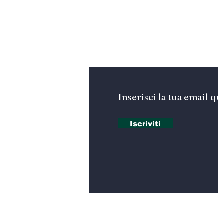
colloqui di Roma. Beirut
insiste su “Italia Paese
garante”
Iscriviti alla nostra Ne
Iscriviti