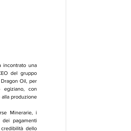
 incontrato una 
CEO del gruppo 
ragon Oil, per 
o egiziano, con 
 alla produzione 
e Minerarie, i 
 dei pagamenti 
redibilità dello 