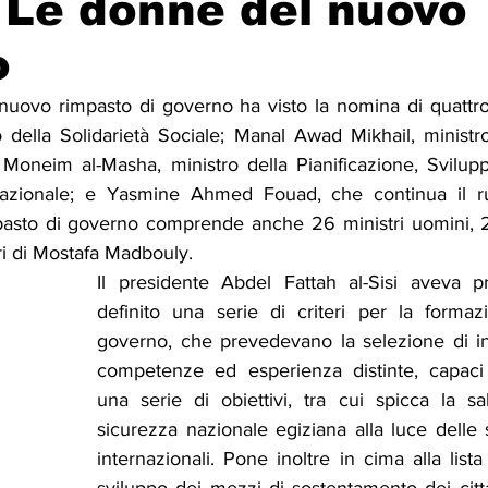
- Le donne del nuovo
o
Solidarietà
Archeologia
Musica
Cinema
Tr
l nuovo rimpasto di governo ha visto la nomina di quattro
 della Solidarietà Sociale; Manal Awad Mikhail, ministro
tà
Eventi
Teatro
Lega Araba
Società
Dirit
 Moneim al-Masha, ministro della Pianificazione, Svilu
azionale; e Yasmine Ahmed Fouad, che continua il ruo
mpasto di governo comprende anche 26 ministri uomini, 23
itti e Pace
Gastronomia
ri di Mostafa Madbouly.
Il presidente Abdel Fattah al-Sisi aveva p
definito una serie di criteri per la forma
governo, che prevedevano la selezione di indi
competenze ed esperienza distinte, capaci 
una serie di obiettivi, tra cui spicca la sal
sicurezza nazionale egiziana alla luce delle s
internazionali. Pone inoltre in cima alla lista 