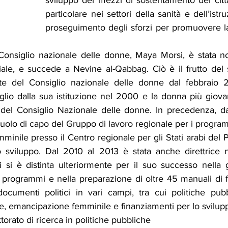
sviluppo dei mezzi di sostentamento dei cittad
particolare nei settori della sanità e dell’istr
proseguimento degli sforzi per promuovere la
Consiglio nazionale delle donne, Maya Morsi, è stata no
iale, e succede a Nevine al-Qabbag. Ciò è il frutto del 
nte del Consiglio nazionale delle donne dal febbraio 2
lio dalla sua istituzione nel 2000 e la donna più giovan
 del Consiglio Nazionale delle donne. In precedenza, da
 ruolo di capo del Gruppo di lavoro regionale per i programm
inile presso il Centro regionale per gli Stati arabi del
o sviluppo. Dal 2010 al 2013 è stata anche direttrice 
si è distinta ulteriormente per il suo successo nella g
 programmi e nella preparazione di oltre 45 manuali di fo
documenti politici in vari campi, tra cui politiche pubb
e, emancipazione femminile e finanziamenti per lo svilup
orato di ricerca in politiche pubbliche 