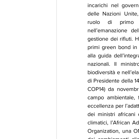
incarichi nel govern
delle Nazioni Unite
ruolo di primo 
nell’emanazione de
gestione dei rifiuti. 
primi green bond in 
alla guida dell’integ
nazionali. Il minis
biodiversità e nell’el
di Presidente della 1
COP14) da novembre 
campo ambientale, fo
eccellenza per l’adat
dei ministri african
climatici, l’African A
Organization, una ON