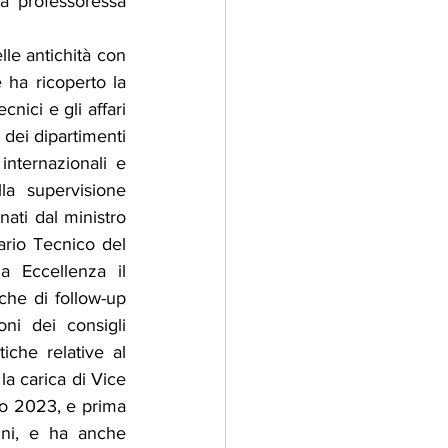
la professoressa 
le antichità con 
 ha ricoperto la 
nici e gli affari 
 dei dipartimenti 
internazionali e 
la supervisione 
ati dal ministro 
rio Tecnico del 
a Eccellenza il 
che di follow-up 
ni dei consigli 
iche relative al 
a carica di Vice 
io 2023, e prima 
nni, e ha anche 