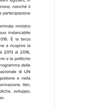
ini egiziani, in 
uzione, nonché il 
 partecipazione 
minata ministro 
suo instancabile 
016. È la terza 
e a ricoprire la 
l 2013 al 2016, 
i e le politiche 
 Programma delle 
nazionale di UN 
estione e nella 
rmazione, libri, 
liche, sviluppo, 
po.