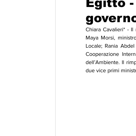
Egitto 
govern
Migrazione e Rifugiati
Sport
Chiara Cavalieri* - I
Maya Morsi, ministro
Filosofia
Mostre
Festivi
Locale; Rania Abdel
Cooperazione Intern
dell’Ambiente. Il ri
Relazioni Internazionali
Confl
due vice primi minist