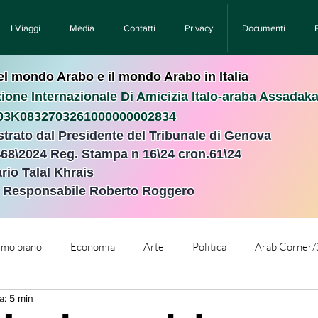
I Viaggi
Media
Contatti
Privacy
Documenti
nel mondo Arabo e il mondo Arabo in Italia
ione Internazionale Di Amicizia Italo-araba Assadak
T03K0832703261000000002834
istrato dal Presidente del Tribunale di Genova
468\2024 Reg. Stampa n 16\24 cron.61\24 ​
rio Talal Khrais
e Responsabile Roberto Roggero
rimo piano
Economia
Arte
Politica
Arab Corner/
a: 5 min
e
Comunicati Stampa
Cronaca
Tecnologia
Relig