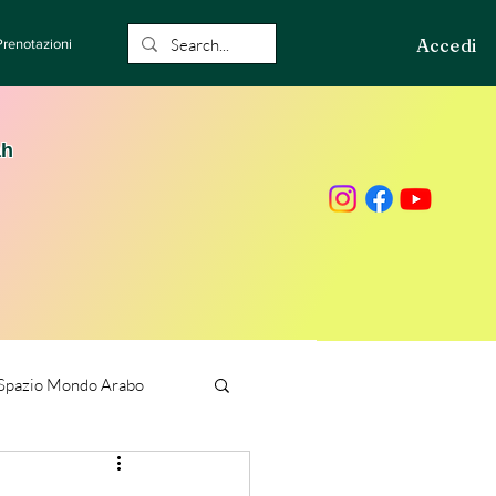
Accedi
Prenotazioni
ah
Spazio Mondo Arabo
ione