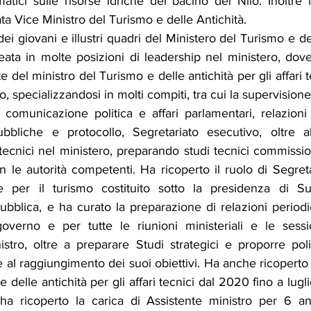
tici sulle risorse idriche del bacino del Nilo. Inoltre 
 Vice Ministro del Turismo e delle Antichità.
 giovani e illustri quadri del Ministero del Turismo e del
eata in molte posizioni di leadership nel ministero, dove
 del ministro del Turismo e delle antichità per gli affari tec
ro, specializzandosi in molti compiti, tra cui la supervisione
, comunicazione politica e affari parlamentari, relazioni 
ubbliche e protocollo, Segretariato esecutivo, oltre al
 tecnici nel ministero, preparando studi tecnici commission
 le autorità competenti. Ha ricoperto il ruolo di Segreta
le per il turismo costituito sotto la presidenza di Su
bblica, e ha curato la preparazione di relazioni periodi
verno e per tutte le riunioni ministeriali e le sessio
stro, oltre a preparare Studi strategici e proporre polit
e al raggiungimento dei suoi obiettivi. Ha anche ricoperto l
 delle antichità per gli affari tecnici dal 2020 fino a lugl
 ha ricoperto la carica di Assistente ministro per 6 a