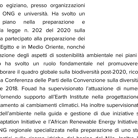
o egiziano, presso organizzazioni 
, ONG e università. Ha svolto un 
piano nella preparazione e 
lla legge n. 202 del 2020 sulla 
Ha partecipato alla preparazione dei 
Egitto e in Medio Oriente, nonché 
razione degli aspetti di sostenibilità ambientale nei piani
tro ha svolto un ruolo fondamentale nel promuovere 
aborare il quadro globale sulla biodiversità post-2020, rico
4a Conferenza delle Parti della Convenzione sulla diversit
2018. Fouad ha supervisionato l’attuazione di numero
rnendo supporto all’Earth Institute nella progettazion
tamento ai cambiamenti climatici. Ha inoltre supervisiona
i dell’ambiente nella guida e gestione di due iniziative 
daptation Initiative e l’African Renewable Energy Initiative
G regionale specializzata nella preparazione di uno stud