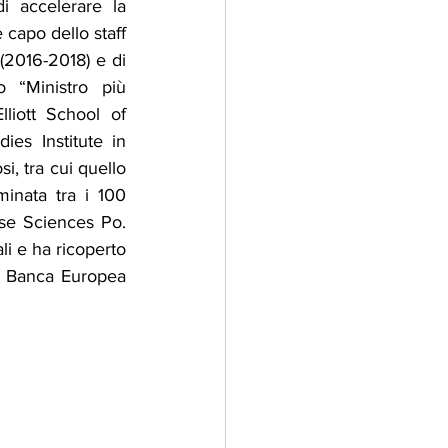
i accelerare la 
capo dello staff 
2016-2018) e di 
 “Ministro più 
liott School of 
es Institute in 
i, tra cui quello 
inata tra i 100 
ese Sciences Po. 
i e ha ricoperto 
la Banca Europea 