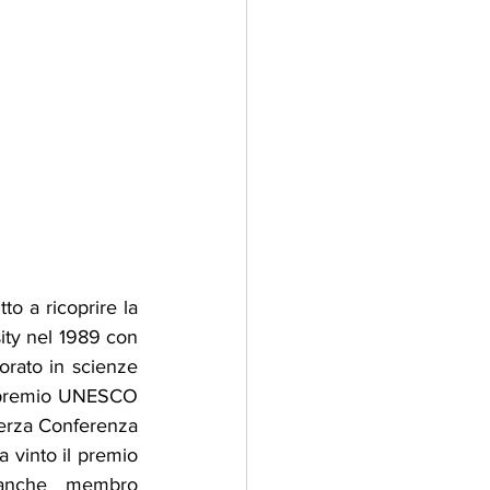
o a ricoprire la 
ity nel 1989 con 
orato in scienze 
l premio UNESCO 
 terza Conferenza 
 vinto il premio 
 anche membro 