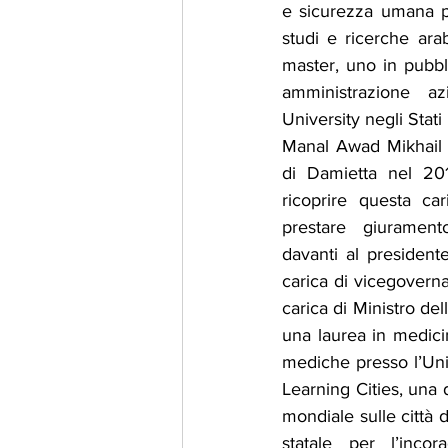
e sicurezza umana pe
studi e ricerche ara
master, uno in pubbli
amministrazione az
University negli Stati 
Manal Awad Mikhail h
di Damietta nel 20
ricoprire questa cari
prestare giuramen
davanti al presidente
carica di vicegovernat
carica di Ministro del
una laurea in medicin
mediche presso l’Uni
Learning Cities, una d
mondiale sulle città 
statale per l’inco