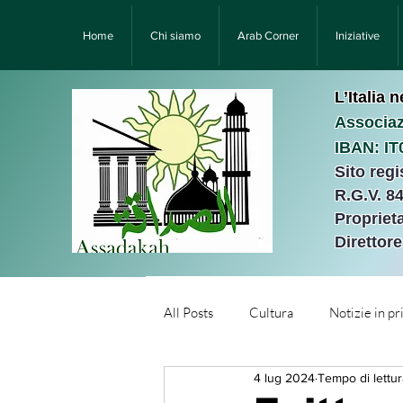
Home
Chi siamo
Arab Corner
Iniziative
L’Italia 
Associaz
IBAN: I
Sito reg
R.G.V. 8
Proprieta
Direttor
All Posts
Cultura
Notizie in p
4 lug 2024
Tempo di lettur
Նորություններ/Notizie Armen