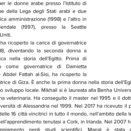
r le donne arabe presso l’Istituto di 
be della Lega degli Stati arabi e due 
ca amministrazione (1998) e l’altro in 
iendale (1997), presso la Seattle 
Uniti.
a ricoperto la carica di governatrice 
18, diventando la seconda donna a 
ca nella storia dell’Egitto. Prima di 
to come governatrice di Damietta 
 Abdel Fattah al-Sisi, ha ricoperto la 
rice di Giza. È anche la prima donna nella storia dell’Egitt
lo sviluppo locale. Mikhail si è laureata alla Benha Univers
a veterinaria. Ha conseguito il master nel 1995 e il dott
versità di Alessandria nel 1999. Nel 2017 ha ricevuto i
elle 16 città vincitrici in tutto il mondo, nell’ambito della
dell’apprendimento tenutasi a Cork, in Irlanda. Nel 2007 ha
raggiamento negli studi scientifici. Manal è stata