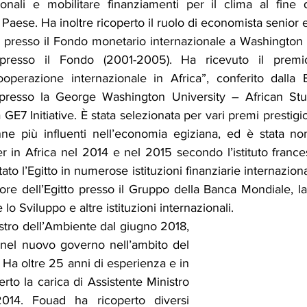
ionali e mobilitare finanziamenti per il clima al fine d
Paese. Ha inoltre ricoperto il ruolo di economista senior e 
 presso il Fondo monetario internazionale a Washington (
presso il Fondo (2001-2005). Ha ricevuto il premio
operazione internazionale in Africa”, conferito dalla El
s presso la George Washington University – African Studi
GE7 Initiative. È stata selezionata per vari premi prestigios
e più influenti nell’economia egiziana, ed è stata nom
er in Africa nel 2014 e nel 2015 secondo l’istituto franc
o l’Egitto in numerose istituzioni finanziarie internazional
tore dell’Egitto presso il Gruppo della Banca Mondiale, 
 lo Sviluppo e altre istituzioni internazionali.
tro dell’Ambiente dal giugno 2018, 
 nel nuovo governo nell’ambito del 
 Ha oltre 25 anni di esperienza e in 
to la carica di Assistente Ministro 
014. Fouad ha ricoperto diversi 