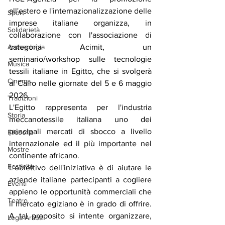
all'estero e l'internazionalizzazione delle 
Sport
imprese italiane organizza, in 
Solidarietà
collaborazione con l'associazione di 
Archeologia
categoria Acimit, un 
seminario/workshop sulle tecnologie 
Musica
tessili italiane in Egitto, che si svolgerà 
Cinema
al Cairo nelle giornate del 5 e 6 maggio 
2026.
Tradizioni
L'Egitto rappresenta per l'industria 
Storia
meccanotessile italiana uno dei 
principali mercati di sbocco a livello 
Filosofia
internazionale ed il più importante nel 
Mostre
continente africano.
Festività
L'obiettivo dell'iniziativa è di aiutare le 
aziende italiane partecipanti a cogliere 
Eventi
appieno le opportunità commerciali che 
Teatro
il mercato egiziano è in grado di offrire. 
A tal proposito si intente organizzare, 
Lega Araba