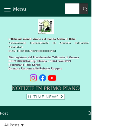
Menu
L’Italia nel mondo Arabo e il mondo Arabo in Italia
Associazione Internazionale Di Amicizia Italo-araba
Assadakah
IBAN: IT03K0832703261000000002834
Sito registrato dal Presidente del Tribunale di Genova
R.G.V. 8468\2024 Reg. Stampa n 16\24 cron.61\24 ​
Proprietario Talal Khrais
Direttore Responsabile Roberto Roggero
NOTIZIE IN PRIMO PIANO
ULTIME NEWS
Post
All Posts