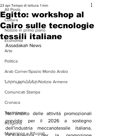
23 apr
Tempo di lettura: 1 min
All Posts
Egitto: workshop al
Cultura
Cairo sulle tecnologie
Notizie in primo piano
tessili italiane
Economia
Assadakah News
Arte
Politica
Arab Corner/Spazio Mondo Arabo
Նորություններ/Notizie Armene
Comunicati Stampa
Cronaca
Tecnologia
Nell'ambito delle attività promozionali 
previste per il 2026 a sostegno 
Religione
dell'industria meccanotessile italiana, 
Migrazione e Rifugiati
l'ICE-Agenzia per la promozione 