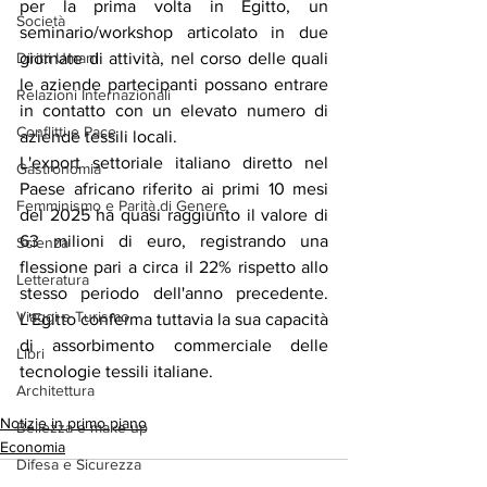
per la prima volta in Egitto, un 
Società
seminario/workshop articolato in due 
Diritti Umani
giornate di attività, nel corso delle quali 
le aziende partecipanti possano entrare 
Relazioni Internazionali
in contatto con un elevato numero di 
Conflitti e Pace
aziende tessili locali.
L'export settoriale italiano diretto nel 
Gastronomia
Paese africano riferito ai primi 10 mesi 
Femminismo e Parità di Genere
del 2025 ha quasi raggiunto il valore di 
63 milioni di euro, registrando una 
Scienza
flessione pari a circa il 22% rispetto allo 
Letteratura
stesso periodo dell'anno precedente. 
Viaggi e Turismo
L'Egitto conferma tuttavia la sua capacità 
di assorbimento commerciale delle 
Libri
tecnologie tessili italiane.
Architettura
Notizie in primo piano
Bellezza e make up
Economia
Difesa e Sicurezza