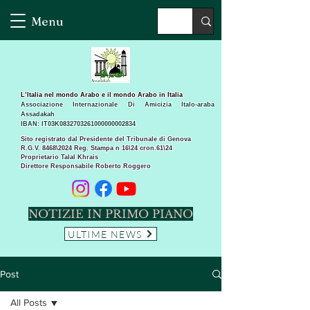
Menu
L’Italia nel mondo Arabo e il mondo Arabo in Italia
Associazione Internazionale Di Amicizia Italo-araba
Assadakah
IBAN: IT03K0832703261000000002834
Sito registrato dal Presidente del Tribunale di Genova
R.G.V. 8468\2024 Reg. Stampa n 16\24 cron.61\24 ​
Proprietario Talal Khrais
Direttore Responsabile Roberto Roggero
NOTIZIE IN PRIMO PIANO
ULTIME NEWS
Post
All Posts