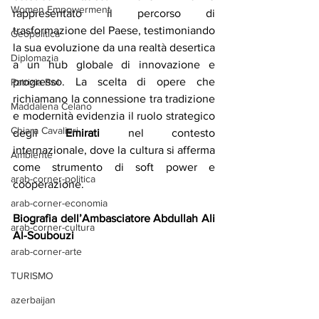
Women Empowerment
rappresentato il percorso di 
trasformazione del Paese, testimoniando 
Geopolitica
la sua evoluzione da una realtà desertica 
Diplomazia
a un hub globale di innovazione e 
progresso. La scelta di opere che 
Patrizia Boi
richiamano la connessione tra tradizione 
Maddalena Celano
e modernità evidenzia il ruolo strategico 
Chiara Cavalieri
degli 
Emirati 
nel contesto 
internazionale, dove la cultura si afferma 
Ambiente
come strumento di soft power e 
arab-corner-politica
cooperazione.
arab-corner-economia
Biografia dell’Ambasciatore Abdullah Ali 
arab-corner-cultura
Al-Soubouzi
arab-corner-arte
TURISMO
azerbaijan