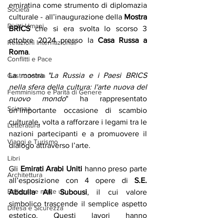
emiratina come strumento di diplomazia 
Società
culturale - all’inaugurazione della 
Mostra 
Diritti Umani
BRICS
 che si era svolta lo scorso 3 
ottobre 2024 presso la 
Casa Russa a 
Relazioni Internazionali
Roma
.
Conflitti e Pace
La mostra 
"La Russia e i Paesi BRICS 
Gastronomia
nella sfera della cultura: l'arte nuova del 
Femminismo e Parità di Genere
nuovo mondo
" ha rappresentato 
Scienza
un’importante occasione di scambio 
culturale, volta a rafforzare i legami tra le 
Letteratura
nazioni partecipanti e a promuovere il 
Viaggi e Turismo
dialogo attraverso l’arte.
Libri
Gli 
Emirati Arabi Uniti
 hanno preso parte 
Architettura
all’esposizione con 4 opere di 
S.E. 
Bellezza e make up
Abdulla Ali Subousi
, il cui valore 
simbolico trascende il semplice aspetto 
Difesa e Sicurezza
estetico. Questi lavori hanno 