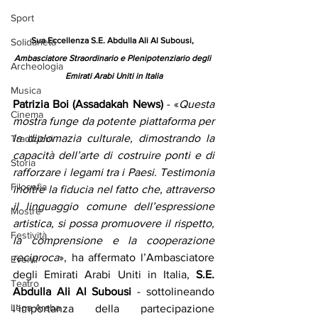
Sport
Sua Eccellenza
S.E. Abdulla Ali Al Subousi, 
Solidarietà
Ambasciatore Straordinario e Plenipotenziario degli 
Archeologia
Emirati Arabi Uniti in Italia
Musica
Patrizia Boi (Assadakah News)
 - «
Questa 
Cinema
mostra funge da potente piattaforma per 
la diplomazia culturale, dimostrando la 
Tradizioni
capacità dell’arte di costruire ponti e di 
Storia
rafforzare i legami tra i Paesi. Testimonia 
Filosofia
inoltre la fiducia nel fatto che, attraverso 
il linguaggio comune dell’espressione 
Mostre
artistica, si possa promuovere il rispetto, 
Festività
la comprensione e la cooperazione 
reciproca
», ha affermato l’Ambasciatore 
Eventi
degli Emirati Arabi Uniti in Italia, 
S.E. 
Teatro
Abdulla Ali Al Subousi
 - sottolineando 
Lega Araba
l’importanza della partecipazione 