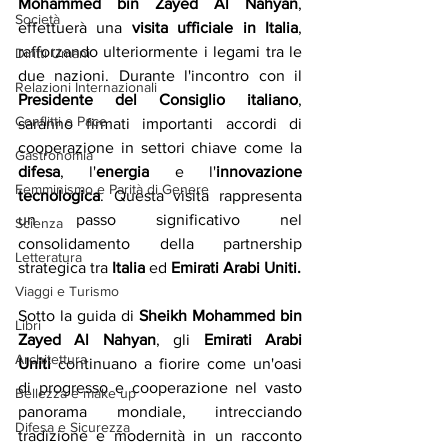
Mohammed bin Zayed Al Nahyan
, 
Società
effettuerà una 
visita ufficiale in Italia
, 
rafforzando ulteriormente i legami tra le 
Diritti Umani
due nazioni. Durante l'incontro con il 
Relazioni Internazionali
Presidente del Consiglio italiano
, 
Conflitti e Pace
saranno firmati importanti accordi di 
cooperazione in settori chiave come la 
Gastronomia
difesa
, l'
energia
 e l'
innovazione 
Femminismo e Parità di Genere
tecnologica
. Questa visita rappresenta 
un passo significativo nel 
Scienza
consolidamento della partnership 
Letteratura
strategica tra 
Italia
 ed 
Emirati Arabi Uniti.
Viaggi e Turismo
Sotto la guida di 
Sheikh Mohammed bin 
Libri
Zayed Al Nahyan
, gli 
Emirati Arabi 
Architettura
Uniti
 continuano a fiorire come un'oasi 
di progresso e cooperazione nel vasto 
Bellezza e make up
panorama mondiale, intrecciando 
Difesa e Sicurezza
tradizione e modernità in un racconto 