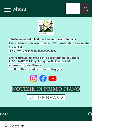
Menu
L’Italia nel mondo Arabo e il mondo Arabo in Italia
Associazione Internazionale Di Amicizia Italo-araba
Assadakah
IBAN: IT03K0832703261000000002834
Sito registrato dal Presidente del Tribunale di Genova
R.G.V. 8468\2024 Reg. Stampa n 16\24 cron.61\24 ​
Proprietario Talal Khrais
Direttore Responsabile Roberto Roggero
NOTIZIE IN PRIMO PIANO
ULTIME NEWS
Post
All Posts