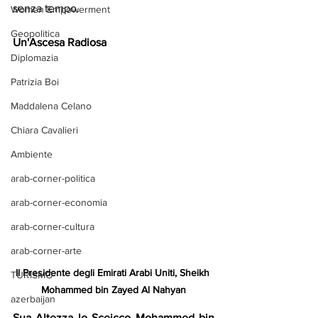
senza tempo.
Women Empowerment
Geopolitica
Un'Ascesa Radiosa
Diplomazia
Patrizia Boi
Maddalena Celano
Chiara Cavalieri
Ambiente
arab-corner-politica
arab-corner-economia
arab-corner-cultura
arab-corner-arte
Il Presidente degli Emirati Arabi Uniti, Sheikh 
TURISMO
Mohammed bin Zayed Al Nahyan
azerbaijan
Sua Altezza lo Sceicco Mohammed bin 