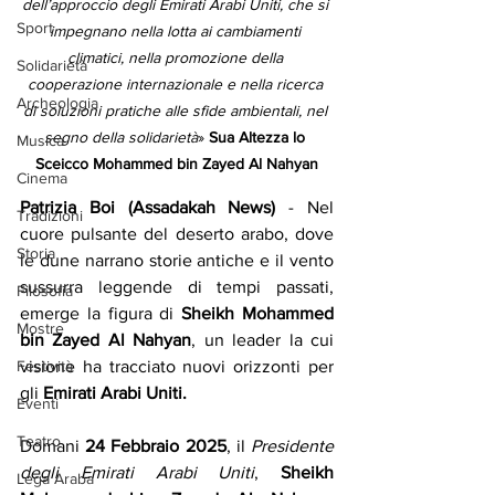
dell’approccio degli Emirati Arabi Uniti, che si 
Sport
impegnano nella lotta ai cambiamenti 
climatici, nella promozione della 
Solidarietà
cooperazione internazionale e nella ricerca 
Archeologia
di soluzioni pratiche alle sfide ambientali, nel 
segno della solidarietà
» 
Sua Altezza lo 
Musica
Sceicco Mohammed bin Zayed Al Nahyan
Cinema
Patrizia Boi (Assadakah News) 
- Nel 
Tradizioni
cuore pulsante del deserto arabo, dove 
Storia
le dune narrano storie antiche e il vento 
sussurra leggende di tempi passati, 
Filosofia
emerge la figura di 
Sheikh Mohammed 
Mostre
bin Zayed Al Nahyan
, un leader la cui 
Festività
visione ha tracciato nuovi orizzonti per 
gli 
Emirati Arabi Uniti.
Eventi
Teatro
Domani 
24 Febbraio 2025
, il 
Presidente 
degli Emirati Arabi Uniti
, 
Sheikh 
Lega Araba