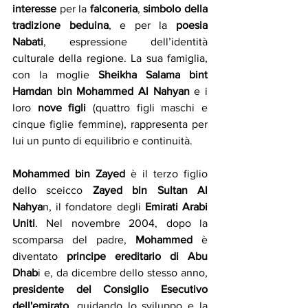
interesse
 per la 
falconeria
, 
simbolo della 
tradizione beduina
, e per la 
poesia 
Nabati
, espressione dell’identità 
culturale della regione. La sua famiglia, 
con la moglie 
Sheikha Salama bint 
Hamdan bin Mohammed Al Nahyan
 e i 
loro 
nove figli
 (quattro figli maschi e 
cinque figlie femmine), rappresenta per 
lui un punto di equilibrio e continuità.
Mohammed bin Zayed
 è il terzo figlio 
dello sceicco 
Zayed bin Sultan Al 
Nahya
n, il fondatore degli 
Emirati Arabi 
Uniti
. Nel novembre 2004, dopo la 
scomparsa del padre, 
Mohammed 
è 
diventato 
principe ereditario di Abu 
Dhab
i e, da dicembre dello stesso anno, 
presidente del Consiglio Esecutivo 
dell'emirato
, guidando lo sviluppo e la 