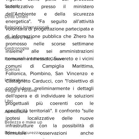
Società
autorizzativo presso il ministero 
dell'Ambiente e della sicurezza 
Diritti Umani
energetica". "Fa seguito all'attività 
Relazioni Internazionali
volontaria di progettazione partecipata e 
di informazione pubblica che Zhero ha 
Conflitti e Pace
promosso nelle scorse settimane 
Gastronomia
insieme" alle sei amministrazioni 
comunali interessate, Suvereto e i vicini 
Femminismo e Parità di Genere
comuni di Campiglia Marittima, 
Scienza
Follonica, Piombino, San Vincenzo e 
Letteratura
Castagneto Carducci, con "l'obiettivo di 
condividere preliminarmente i dettagli 
Viaggi e Turismo
dell'opera e di individuare le soluzioni 
Libri
progettuali più coerenti con le 
specificità territoriali". Il confronto "sulle 
Architettura
ipotesi localizzative delle nuove 
Bellezza e make up
infrastrutture con la possibilità di 
Difesa e Sicurezza
formulare osservazioni anche 