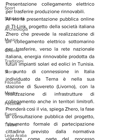
Presentazione collegamento elettrico 
Sport
per trasferire produzione rinnovabili.
Solidarietà
Al via la presentazione pubblica online 
di TI-Link, progetto della società italiana 
Archeologia
Zhero che prevede la realizzazione di 
Musica
un collegamento elettrico sottomarino 
per trasferire, verso la rete nazionale 
Cinema
italiana, energia rinnovabile prodotta da 
Tradizioni
futuri impianti solari ed eolici in Tunisia. 
Il punto di connessione in Italia 
Storia
individuato da Terna è nella sua 
Filosofia
stazione di Suvereto (Livorno), con la 
Mostre
realizzazione di infrastrutture di 
collegamento anche in territori limitrofi. 
Festività
Prenderà così il via, spiega Zhero, la fase 
Eventi
di consultazione pubblica del progetto, 
"strumento formale di partecipazione 
Teatro
cittadina previsto dalla normativa 
Lega Araba
vigente come parte del processo 