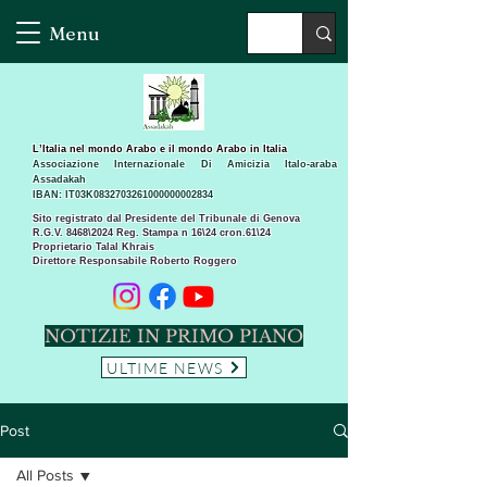
Menu
L’Italia nel mondo Arabo e il mondo Arabo in Italia
Associazione Internazionale Di Amicizia Italo-araba
Assadakah
IBAN: IT03K0832703261000000002834
Sito registrato dal Presidente del Tribunale di Genova
R.G.V. 8468\2024 Reg. Stampa n 16\24 cron.61\24 ​
Proprietario Talal Khrais
Direttore Responsabile Roberto Roggero
NOTIZIE IN PRIMO PIANO
ULTIME NEWS
Post
All Posts