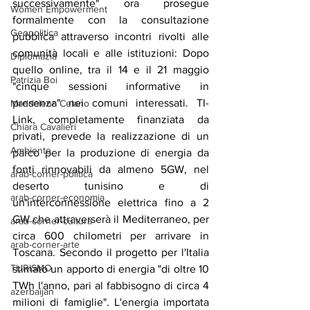
successivamente" ora prosegue 
Women Empowerment
formalmente con la consultazione 
Geopolitica
pubblica attraverso incontri rivolti alle 
comunità locali e alle istituzioni: Dopo 
Diplomazia
quello online, tra il 14 e il 21 maggio 
Patrizia Boi
"cinque sessioni informative in 
presenza" nei comuni interessati. TI-
Maddalena Celano
Link, completamente finanziata da 
Chiara Cavalieri
privati, prevede la realizzazione di un 
Ambiente
parco per la produzione di energia da 
fonti rinnovabili da almeno 5GW, nel 
arab-corner-politica
deserto tunisino e di 
arab-corner-economia
un'interconnessione elettrica fino a 2 
GW che attraverserà il Mediterraneo, per 
arab-corner-cultura
circa 600 chilometri per arrivare in 
arab-corner-arte
Toscana. Secondo il progetto per l'Italia 
TURISMO
stimato un apporto di energia "di oltre 10 
TWh l'anno, pari al fabbisogno di circa 4 
azerbaijan
milioni di famiglie". L'energia importata 