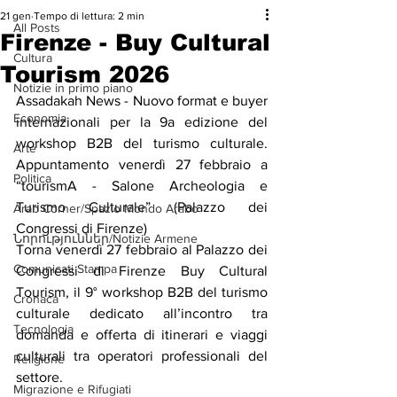
21 gen
Tempo di lettura: 2 min
All Posts
Firenze - Buy Cultural
Cultura
Tourism 2026
Notizie in primo piano
Assadakah News - Nuovo format e buyer 
Economia
internazionali per la 9a edizione del 
workshop B2B del turismo culturale. 
Arte
Appuntamento venerdì 27 febbraio a 
Politica
“tourismA - Salone Archeologia e 
Turismo Culturale” (Palazzo dei 
Arab Corner/Spazio Mondo Arabo
Congressi di Firenze)
Նորություններ/Notizie Armene
Torna venerdì 27 febbraio al Palazzo dei 
Comunicati Stampa
Congressi di Firenze Buy Cultural 
Tourism, il 9° workshop B2B del turismo 
Cronaca
culturale dedicato all’incontro tra 
Tecnologia
domanda e offerta di itinerari e viaggi 
culturali tra operatori professionali del 
Religione
settore.
Migrazione e Rifugiati