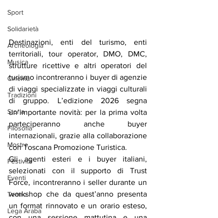
Sport
Solidarietà
Destinazioni, enti del turismo, enti 
Archeologia
territoriali, tour operator, DMO, DMC, 
Musica
strutture ricettive e altri operatori del 
turismo incontreranno i buyer di agenzie 
Cinema
di viaggi specializzate in viaggi culturali 
Tradizioni
di gruppo. L’edizione 2026 segna 
Storia
un’importante novità: per la prima volta 
parteciperanno anche buyer 
Filosofia
internazionali, grazie alla collaborazione 
Mostre
con Toscana Promozione Turistica.
Gli agenti esteri e i buyer italiani, 
Festività
selezionati con il supporto di Trust 
Eventi
Force, incontreranno i seller durante un 
workshop che da quest’anno presenta 
Teatro
un format rinnovato e un orario esteso, 
Lega Araba
con una sessione mattutina e una 