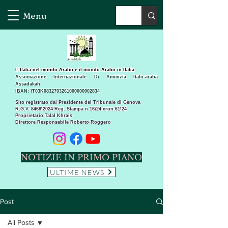
Menu
L’Italia nel mondo Arabo e il mondo Arabo in Italia
Associazione Internazionale Di Amicizia Italo-araba
Assadakah
IBAN: IT03K0832703261000000002834
Sito registrato dal Presidente del Tribunale di Genova
R.G.V. 8468\2024 Reg. Stampa n 16\24 cron.61\24 ​
Proprietario Talal Khrais
Direttore Responsabile Roberto Roggero
NOTIZIE IN PRIMO PIANO
ULTIME NEWS
Post
All Posts