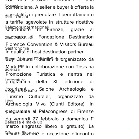
Società
pomeridiana. A seller e buyer è offerta la 
possibilità di prenotare il pernottamento 
Diritti Umani
a tariffe agevolate in strutture ricettive 
Relazioni Internazionali
selezionate di Firenze, grazie al 
supporto di Fondazione Destination 
Conflitti e Pace
Florence Convention & Visitors Bureau 
Gastronomia
in qualità di host destination partner.
Femminismo e Parità di Genere
Buy Cultural Tourism è organizzato da 
Mark PR in collaborazione con Toscana 
Scienza
Promozione Turistica e rientra nel 
Letteratura
programma della XII edizione di 
“tourismA - Salone Archeologia e 
Viaggi e Turismo
Turismo Culturale”, organizzato da 
Libri
Archeologia Viva (Giunti Editore), in 
programma al Palacongressi di Firenze 
Architettura
da venerdì 27 febbraio a domenica 1° 
Bellezza e make up
marzo (ingresso libero e gratuito). La 
Difesa e Sicurezza
manifestazione è occasione d’incontro 