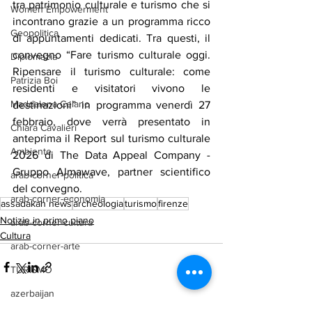
tra patrimonio culturale e turismo che si 
Women Empowerment
incontrano grazie a un programma ricco 
Geopolitica
di appuntamenti dedicati. Tra questi, il 
convegno “Fare turismo culturale oggi. 
Diplomazia
Ripensare il turismo culturale: come 
Patrizia Boi
residenti e visitatori vivono le 
Maddalena Celano
destinazioni” in programma venerdì 27 
febbraio, dove verrà presentato in 
Chiara Cavalieri
anteprima il Report sul turismo culturale 
Ambiente
2026 di The Data Appeal Company - 
Gruppo Almawave, partner scientifico 
arab-corner-politica
del convegno.
arab-corner-economia
assadakah news
archeologia
turismo
firenze
Notizie in primo piano
arab-corner-cultura
Cultura
arab-corner-arte
TURISMO
azerbaijan