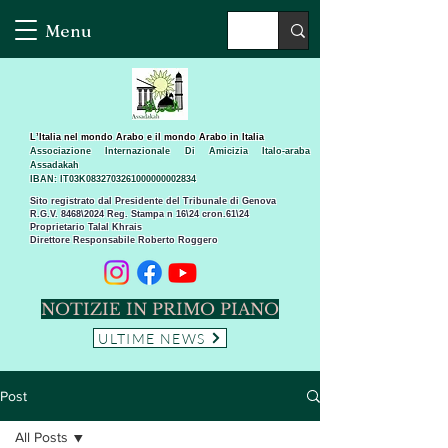
Menu
L’Italia nel mondo Arabo e il mondo Arabo in Italia
Associazione Internazionale Di Amicizia Italo-araba
Assadakah
IBAN: IT03K0832703261000000002834
Sito registrato dal Presidente del Tribunale di Genova
R.G.V. 8468\2024 Reg. Stampa n 16\24 cron.61\24 ​
Proprietario Talal Khrais
Direttore Responsabile Roberto Roggero
NOTIZIE IN PRIMO PIANO
ULTIME NEWS
Post
All Posts