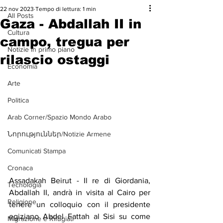
22 nov 2023
Tempo di lettura: 1 min
All Posts
Gaza - Abdallah II in
Cultura
campo, tregua per
Notizie in primo piano
rilascio ostaggi
Economia
Arte
Politica
Arab Corner/Spazio Mondo Arabo
Նորություններ/Notizie Armene
Comunicati Stampa
Cronaca
Assadakah Beirut - Il re di Giordania, 
Tecnologia
Abdallah II, andrà in visita al Cairo per 
Religione
tenere un colloquio con il presidente 
egiziano Abdel Fattah al Sisi su come 
Migrazione e Rifugiati