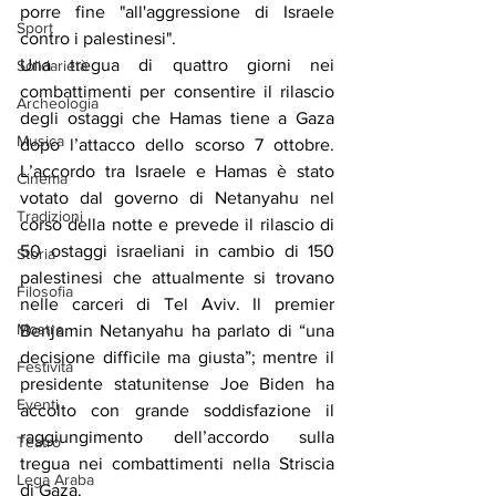
porre fine "all'aggressione di Israele 
Sport
contro i palestinesi".
Una tregua di quattro giorni nei 
Solidarietà
combattimenti per consentire il rilascio 
Archeologia
degli ostaggi che Hamas tiene a Gaza 
Musica
dopo l’attacco dello scorso 7 ottobre. 
L’accordo tra Israele e Hamas è stato 
Cinema
votato dal governo di Netanyahu nel 
Tradizioni
corso della notte e prevede il rilascio di 
50 ostaggi israeliani in cambio di 150 
Storia
palestinesi che attualmente si trovano 
Filosofia
nelle carceri di Tel Aviv. Il premier 
Mostre
Benjamin Netanyahu ha parlato di “una 
decisione difficile ma giusta”; mentre il 
Festività
presidente statunitense Joe Biden ha 
Eventi
accolto con grande soddisfazione il 
raggiungimento dell’accordo sulla 
Teatro
tregua nei combattimenti nella Striscia 
Lega Araba
di Gaza.