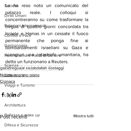
Lo ha reso noto un comunicato del 
Società
palazzo reale. I colloqui si 
Diritti Umani
concentreranno su come trasformare la 
Relazioni Internazionali
tregua di quattro giorni concordata tra 
Israele e Hamas in un cessate il fuoco 
Conflitti e Pace
permanente che ponga fine ai 
Gastronomia
bombardamenti israeliani su Gaza e 
scongiuri una catastrofe umanitaria, ha 
Femminismo e Parità di Genere
detto un funzionario a Reuters.
Scienza
gaza
tregua
al sisi
abdallah ii
ostaggi
Notizie in primo piano
Letteratura
Cronaca
Viaggi e Turismo
Libri
Architettura
Bellezza e make up
Mostra tutti
Post recenti
Difesa e Sicurezza