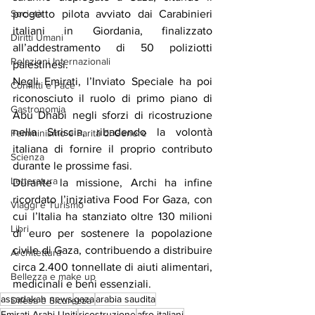
Società
progetto pilota avviato dai Carabinieri 
italiani in Giordania, finalizzato 
Diritti Umani
all’addestramento di 50 poliziotti 
Relazioni Internazionali
palestinesi.
Negli Emirati, l’Inviato Speciale ha poi 
Conflitti e Pace
riconosciuto il ruolo di primo piano di 
Gastronomia
Abu Dhabi negli sforzi di ricostruzione 
nella Striscia, ribadendo la volontà 
Femminismo e Parità di Genere
italiana di fornire il proprio contributo 
Scienza
durante le prossime fasi.
Letteratura
Durante la missione, Archi ha infine 
ricordato l’iniziativa Food For Gaza, con 
Viaggi e Turismo
cui l’Italia ha stanziato oltre 130 milioni 
Libri
di euro per sostenere la popolazione 
civile di Gaza, contribuendo a distribuire 
Architettura
circa 2.400 tonnellate di aiuti alimentari, 
Bellezza e make up
medicinali e beni essenziali.
assadakah news
gaza
arabia saudita
Difesa e Sicurezza
Emirati Arabi Uniti
ricostruzione
afro-italiani