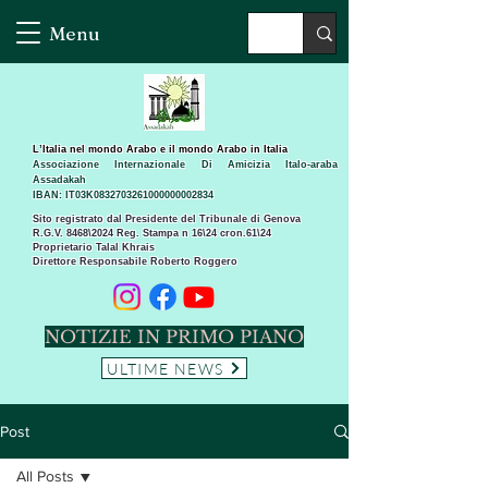
Menu
L’Italia nel mondo Arabo e il mondo Arabo in Italia
Associazione Internazionale Di Amicizia Italo-araba
Assadakah
IBAN: IT03K0832703261000000002834
Sito registrato dal Presidente del Tribunale di Genova
R.G.V. 8468\2024 Reg. Stampa n 16\24 cron.61\24 ​
Proprietario Talal Khrais
Direttore Responsabile Roberto Roggero
NOTIZIE IN PRIMO PIANO
ULTIME NEWS
Post
All Posts