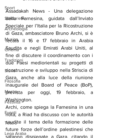
Sport
Assadakah News - Una delegazione 
Solidarietà
della Farnesina, guidata dall’Inviato 
Speciale per l’Italia per la Ricostruzione 
Archeologia
di Gaza, ambasciatore Bruno Archi, si è 
Musica
recata il 16 e 17 febbraio in Arabia 
Saudita e negli Emirati Arabi Uniti, al 
Cinema
fine di discutere il coordinamento con i 
Tradizioni
due Paesi mediorientali su progetti di 
ricostruzione e sviluppo nella Striscia di 
Storia
Gaza, anche alla luce della riunione 
Filosofia
inaugurale del Board of Peace (BoP), 
Mostre
prevista per oggi, 19 febbraio, a 
Washington.
Festività
Archi, come spiega la Farnesina in una 
Eventi
nota, a Riad ha discusso con le autorità 
saudite il tema della formazione delle 
Teatro
future forze dell’ordine palestinesi che 
Lega Araba
saranno dispiegate a Gaza, citando il 