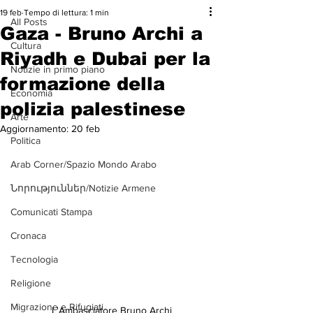
19 feb
Tempo di lettura: 1 min
All Posts
Gaza - Bruno Archi a
Cultura
Riyadh e Dubai per la
Notizie in primo piano
formazione della
Economia
polizia palestinese
Arte
Aggiornamento:
20 feb
Politica
Arab Corner/Spazio Mondo Arabo
Նորություններ/Notizie Armene
Comunicati Stampa
Cronaca
Tecnologia
Religione
Migrazione e Rifugiati
L'Ambasciatore Bruno Archi