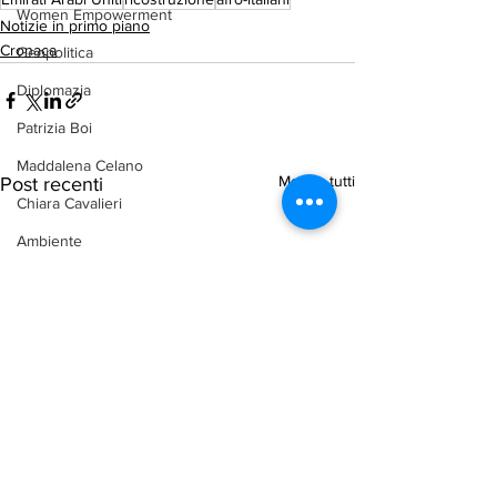
Women Empowerment
Notizie in primo piano
Cronaca
Geopolitica
Diplomazia
Patrizia Boi
Maddalena Celano
Mostra tutti
Post recenti
Chiara Cavalieri
Ambiente
arab-corner-politica
arab-corner-economia
arab-corner-cultura
arab-corner-arte
TURISMO
azerbaijan