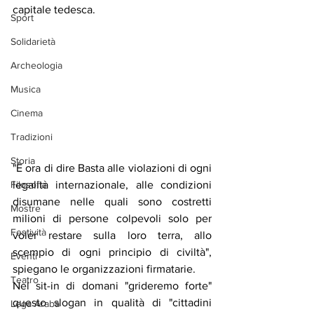
capitale tedesca.
Sport
Solidarietà
Archeologia
Musica
Cinema
Tradizioni
Storia
"È ora di dire Basta alle violazioni di ogni 
legalità internazionale, alle condizioni 
Filosofia
disumane nelle quali sono costretti 
Mostre
milioni di persone colpevoli solo per 
Festività
voler restare sulla loro terra, allo 
scempio di ogni principio di civiltà", 
Eventi
spiegano le organizzazioni firmatarie.
Teatro
Nel sit-in di domani "grideremo forte" 
questo slogan in qualità di "cittadini 
Lega Araba