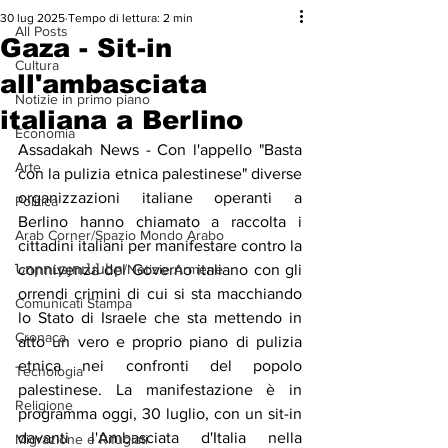
30 lug 2025
Tempo di lettura: 2 min
All Posts
Gaza - Sit-in
Cultura
all'ambasciata
Notizie in primo piano
italiana a Berlino
Economia
Assadakah News - Con l'appello "Basta 
Arte
con la pulizia etnica palestinese" diverse 
organizzazioni italiane operanti a 
Politica
Berlino hanno chiamato a raccolta i 
Arab Corner/Spazio Mondo Arabo
cittadini italiani per manifestare contro la 
Նորություններ/Notizie Armene
connivenza del Governo italiano con gli 
orrendi crimini di cui si sta macchiando 
Comunicati Stampa
lo Stato di Israele che sta mettendo in 
Cronaca
atto un vero e proprio piano di pulizia 
etnica nei confronti del popolo 
Tecnologia
palestinese. La manifestazione è in 
Religione
programma oggi, 30 luglio, con un sit-in 
davanti l'Ambasciata d'Italia nella 
Migrazione e Rifugiati