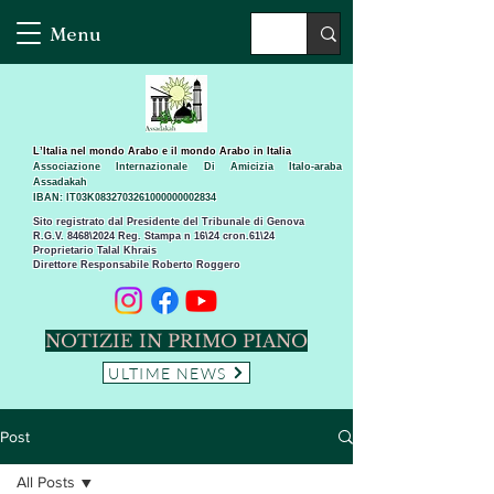
Menu
L’Italia nel mondo Arabo e il mondo Arabo in Italia
Associazione Internazionale Di Amicizia Italo-araba
Assadakah
IBAN: IT03K0832703261000000002834
Sito registrato dal Presidente del Tribunale di Genova
R.G.V. 8468\2024 Reg. Stampa n 16\24 cron.61\24 ​
Proprietario Talal Khrais
Direttore Responsabile Roberto Roggero
NOTIZIE IN PRIMO PIANO
ULTIME NEWS
Post
All Posts