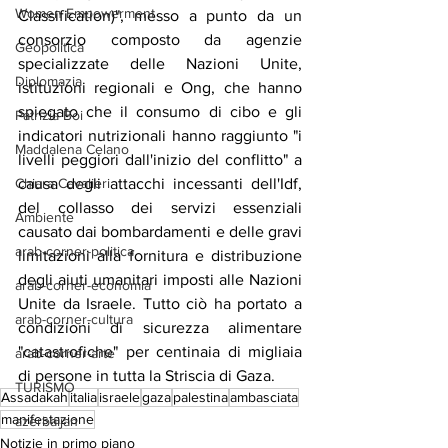
Women Empowerment
Classification)", messo a punto da un 
consorzio composto da agenzie 
Geopolitica
specializzate delle Nazioni Unite, 
Diplomazia
istituzioni regionali e Ong, che hanno 
spiegato che il consumo di cibo e gli 
Patrizia Boi
indicatori nutrizionali hanno raggiunto "i 
Maddalena Celano
livelli peggiori dall'inizio del conflitto" a 
causa degli attacchi incessanti dell'Idf, 
Chiara Cavalieri
del collasso dei servizi essenziali 
Ambiente
causato dai bombardamenti e delle gravi 
arab-corner-politica
limitazioni alla fornitura e distribuzione 
degli aiuti umanitari imposti alle Nazioni 
arab-corner-economia
Unite da Israele. Tutto ciò ha portato a 
arab-corner-cultura
condizioni di sicurezza alimentare 
"catastrofiche" per centinaia di migliaia 
arab-corner-arte
di persone in tutta la Striscia di Gaza.
TURISMO
Assadakah
italia
israele
gaza
palestina
ambasciata
manifestazione
azerbaijan
Notizie in primo piano