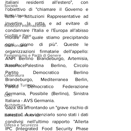
italiani residenti all'estero", con 
Società
l'obiettivo di "chiamare il Governo e 
Diritti Umani
tutte le Istituzioni Rappresentative ad 
invertire la rotta e ad evitare di 
Relazioni Internazionali
condannare l'Italia e l'Europa all'abisso 
Conflitti e Pace
morale nel quale stiamo precipitando 
ogni giorno di più". Queste le 
Gastronomia
organizzazioni firmatarie dell'appello: 
Femminismo e Parità di Genere
ANPI Berlino Brandeburgo, Artemisia, 
AssoPacePalestina Berlino, Circolo 
Scienza
Partito Democratico Berlino 
Letteratura
Brandeburgo, Mediterranea Berlin, 
Viaggi e Turismo
Partito Democratico Federazione 
Germania, Possibile (Berlino), Sinistra 
Libri
Italiana - AVS Germania.
Architettura
Gaza sta affrontando un "grave rischio di 
carestia". A evidenziarlo sono stati i dati 
Bellezza e make up
condivisi nell'ultimo rapporto "Allerta 
Difesa e Sicurezza
IPC (Integrated Food Security Phase 