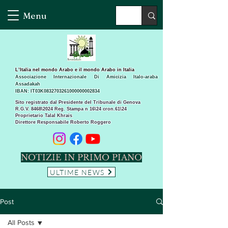
Menu
L’Italia nel mondo Arabo e il mondo Arabo in Italia
Associazione Internazionale Di Amicizia Italo-araba
Assadakah
IBAN: IT03K0832703261000000002834
Sito registrato dal Presidente del Tribunale di Genova
R.G.V. 8468\2024 Reg. Stampa n 16\24 cron.61\24 ​
Proprietario Talal Khrais
Direttore Responsabile Roberto Roggero
NOTIZIE IN PRIMO PIANO
ULTIME NEWS
Post
All Posts