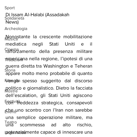
Sport
Di Issam Al-Halabi (Assadakah
Solidarietà
News)  
Archeologia
Nonostante la crescente mobilitazione 
Musica
mediatica negli Stati Uniti e il 
Cinema
rafforzamento della presenza militare 
americana nella regione, l’ipotesi di una 
Tradizioni
guerra diretta tra Washington e Teheran 
Storia
appare molto meno probabile di quanto 
Filosofia
venga spesso suggerito dal discorso 
politico e giornalistico. Dietro la facciata 
Mostre
dell’escalation, gli Stati Uniti agiscono 
Festività
con freddezza strategica, consapevoli 
che uno scontro con l’Iran non sarebbe 
Eventi
una semplice operazione militare, ma 
Teatro
una scommessa ad alto rischio, 
potenzialmente capace di innescare una 
Lega Araba