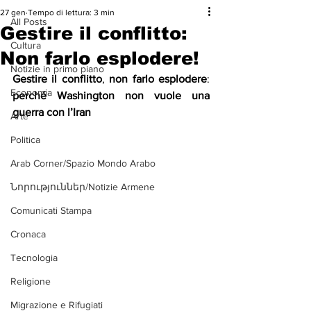
27 gen
Tempo di lettura: 3 min
All Posts
Gestire il conflitto:
Cultura
Non farlo esplodere!
Notizie in primo piano
Gestire
il
conflitto
, 
non
farlo
esplodere
: 
Economia
perché
Washington
non
vuole
una
guerra
con
l’Iran
Arte
Politica
Arab Corner/Spazio Mondo Arabo
Նորություններ/Notizie Armene
Comunicati Stampa
Cronaca
Tecnologia
Religione
Migrazione e Rifugiati