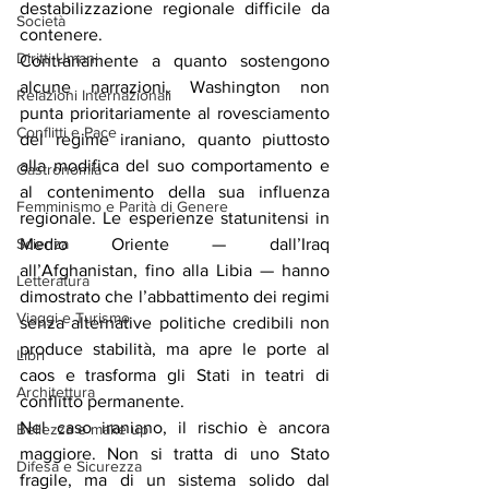
destabilizzazione regionale difficile da 
Società
contenere.
Diritti Umani
Contrariamente a quanto sostengono 
alcune narrazioni, Washington non 
Relazioni Internazionali
punta prioritariamente al rovesciamento 
Conflitti e Pace
del regime iraniano, quanto piuttosto 
alla modifica del suo comportamento e 
Gastronomia
al contenimento della sua influenza 
Femminismo e Parità di Genere
regionale. Le esperienze statunitensi in 
Scienza
Medio Oriente — dall’Iraq 
all’Afghanistan, fino alla Libia — hanno 
Letteratura
dimostrato che l’abbattimento dei regimi 
Viaggi e Turismo
senza alternative politiche credibili non 
produce stabilità, ma apre le porte al 
Libri
caos e trasforma gli Stati in teatri di 
Architettura
conflitto permanente.
Nel caso iraniano, il rischio è ancora 
Bellezza e make up
maggiore. Non si tratta di uno Stato 
Difesa e Sicurezza
fragile, ma di un sistema solido dal 