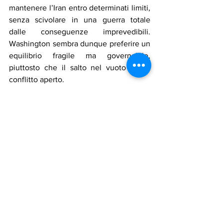
mantenere l’Iran entro determinati limiti, 
senza scivolare in una guerra totale 
dalle conseguenze imprevedibili. 
Washington sembra dunque preferire un 
equilibrio fragile ma governabile, 
piuttosto che il salto nel vuoto di un 
conflitto aperto.
In definitiva, gli Stati Uniti non amano il 
regime iraniano, ma lo temono meno di 
quanto temano l’alternativa ignota. Per 
questo continueranno a brandire il 
bastone senza spezzarlo, scegliendo di 
amministrare il conflitto anziché 
incendiarlo: perché un Iran ostile ma 
stabile resta, dal loro punto di vista, un 
rischio minore rispetto a un Iran 
frantumato, dominato da milizie e caos.
assadakah news
italia
iran
guerra
medio oriente
palestinesi
giordania
hamas
usa