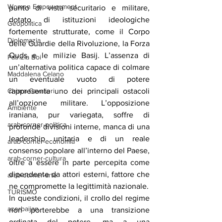
Women Empowerment
punto di vista securitario e militare, 
dotato di istituzioni ideologiche 
Geopolitica
fortemente strutturate, come il Corpo 
Diplomazia
delle Guardie della Rivoluzione, la Forza 
Quds e le milizie Basij. L’assenza di 
Patrizia Boi
un’alternativa politica capace di colmare 
Maddalena Celano
un eventuale vuoto di potere 
Chiara Cavalieri
rappresenta uno dei principali ostacoli 
all’opzione militare. L’opposizione 
Ambiente
iraniana, pur variegata, soffre di 
arab-corner-politica
profonde divisioni interne, manca di una 
leadership unitaria e di un reale 
arab-corner-economia
consenso popolare all’interno del Paese, 
arab-corner-cultura
oltre a essere in parte percepita come 
dipendente da attori esterni, fattore che 
arab-corner-arte
ne compromette la legittimità nazionale.
TURISMO
In queste condizioni, il crollo del regime 
azerbaijan
non porterebbe a una transizione 
ordinata del potere, ma a una 