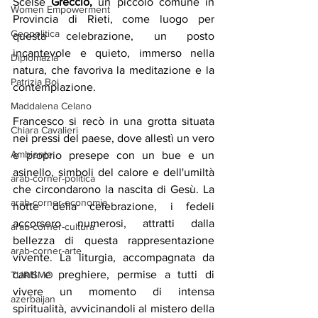
Scelse 
Greccio, 
un piccolo comune in 
Women Empowerment
Provincia di Rieti, come luogo per 
Geopolitica
questa celebrazione, un posto 
incantevole e quieto, immerso nella 
Diplomazia
natura, che favoriva la meditazione e la 
Patrizia Boi
contemplazione.
Maddalena Celano
Francesco si recò in una grotta situata 
Chiara Cavalieri
nei pressi del paese, dove allestì un vero 
Ambiente
e proprio presepe con un bue e un 
asinello, simboli del calore e dell'umiltà 
arab-corner-politica
che circondarono la nascita di Gesù. La 
arab-corner-economia
notte della celebrazione, i fedeli 
accorsero numerosi, attratti dalla 
arab-corner-cultura
bellezza di questa rappresentazione 
arab-corner-arte
vivente. La liturgia, accompagnata da 
canti e preghiere, permise a tutti di 
TURISMO
vivere un momento di intensa 
azerbaijan
spiritualità, avvicinandoli al mistero della 