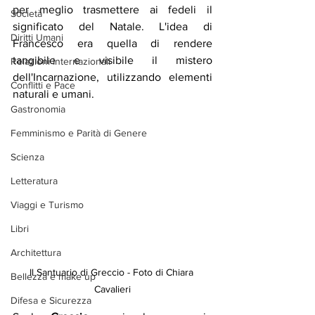
per meglio trasmettere ai fedeli il 
Società
significato del Natale. L'idea di 
Diritti Umani
Francesco era quella di rendere 
tangibile e visibile il mistero 
Relazioni Internazionali
dell'Incarnazione, utilizzando elementi 
Conflitti e Pace
naturali e umani. 
Gastronomia
Femminismo e Parità di Genere
Scienza
Letteratura
Viaggi e Turismo
Libri
Architettura
Il Santuario di Greccio - Foto di Chiara 
Bellezza e make up
Cavalieri
Difesa e Sicurezza