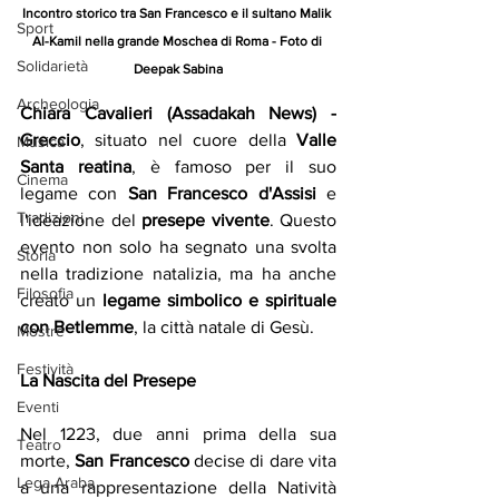
Incontro storico tra San Francesco e il sultano Malik 
Sport
Al-Kamil nella grande Moschea di Roma - Foto di 
Solidarietà
Deepak Sabina
Archeologia
Chiara Cavalieri (Assadakah News) - 
Greccio
, situato nel cuore della 
Valle 
Musica
Santa reatina
, è famoso per il suo 
Cinema
legame con 
San Francesco d'Assisi
 e 
Tradizioni
l'ideazione del 
presepe vivente
. Questo 
evento non solo ha segnato una svolta 
Storia
nella tradizione natalizia, ma ha anche 
Filosofia
creato un 
legame simbolico e spirituale 
con Betlemme
, la città natale di Gesù.
Mostre
Festività
La Nascita del Presepe
Eventi
Nel 1223, due anni prima della sua 
Teatro
morte, 
San Francesco
 decise di dare vita 
Lega Araba
a una rappresentazione della Natività 