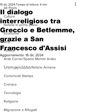
15 dic 2024
Tempo di lettura: 4 min
All Posts
Il dialogo
Cultura
interreligioso tra
Notizie in primo piano
Greccio e Betlemme,
Economia
grazie a San
Arte
Francesco d'Assisi
Politica
Aggiornamento:
16 dic 2024
Arab Corner/Spazio Mondo Arabo
Նորություններ/Notizie Armene
Comunicati Stampa
Cronaca
Tecnologia
Religione
Migrazione e Rifugiati