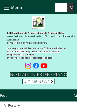
Menu
L’Italia nel mondo Arabo e il mondo Arabo in Italia
Associazione Internazionale Di Amicizia Italo-araba
Assadakah
IBAN: IT03K0832703261000000002834
Sito registrato dal Presidente del Tribunale di Genova
R.G.V. 8468\2024 Reg. Stampa n 16\24 cron.61\24 ​
Proprietario Talal Khrais
Direttore Responsabile Roberto Roggero
NOTIZIE IN PRIMO PIANO
ULTIME NEWS
Post
All Posts