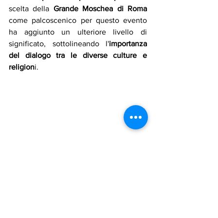
scelta della 
Grande Moschea di Roma
come palcoscenico per questo evento 
ha aggiunto un ulteriore livello di 
significato, sottolineando l'
importanza 
del dialogo tra le diverse culture e 
religion
i.
Madonna con Cristo Bambino nel giardino 
del Santuario di Greccio - Foto di Chiara 
Cavalieri