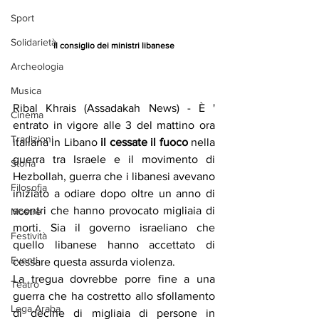
Sport
Solidarietà
Il consiglio dei ministri libanese
Archeologia
Musica
Ribal Khrais (Assadakah News) - È ' 
Cinema
entrato in vigore alle 3 del mattino ora 
Tradizioni
italiana in Libano 
il cessate il fuoco
 nella 
guerra tra Israele e il movimento di 
Storia
Hezbollah, guerra che i libanesi avevano 
Filosofia
iniziato a odiare dopo oltre un anno di 
scontri che hanno provocato migliaia di 
Mostre
morti. Sia il governo israeliano che 
Festività
quello libanese hanno accettato di 
Eventi
cessare questa assurda violenza. 
La tregua dovrebbe porre fine a una 
Teatro
guerra che ha costretto allo sfollamento 
Lega Araba
di decine di migliaia di persone in 