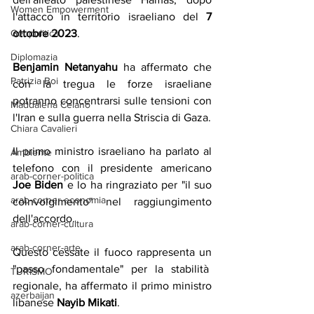
Women Empowerment
l'attacco in territorio israeliano del 
7 
ottobre 2023
.
Geopolitica
Diplomazia
Benjamin Netanyahu
 ha affermato che 
Patrizia Boi
con la tregua le forze israeliane 
potranno concentrarsi sulle tensioni con 
Maddalena Celano
l'Iran e sulla guerra nella Striscia di Gaza.
Chiara Cavalieri
Il primo ministro israeliano ha parlato al 
Ambiente
telefono con il presidente americano 
arab-corner-politica
Joe Biden
 e lo ha ringraziato per "il suo 
arab-corner-economia
coinvolgimento" nel raggiungimento 
dell'accordo.
arab-corner-cultura
arab-corner-arte
Questo cessate il fuoco rappresenta un 
"passo fondamentale" per la stabilità  
TURISMO
regionale, ha affermato il primo ministro 
azerbaijan
libanese 
Nayib Mikati
.