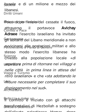
Israele e di un milione e mezzo dei 
Società
libanesi.
Diritti Umani
Poco dopo l'inizio del cessate il fuoco, 
Relazioni Internazionali
attraverso il portavoce 
Avichay 
Conflitti e Pace
Adraee
 l'esercito israeliano ha invitato 
Gastronomia
gli abitanti del Libano meridionale a non 
avvicinarsi alle postazioni militari e allo 
Femminismo e Parità di Genere
stesso modo l'esercito libanese ha 
Scienza
chiesto alla popolazione locale «
di 
aspettare prima di ritornare nei villaggi e 
Letteratura
nelle città  in prima linea in attesa del 
Viaggi e Turismo
ritiro israeliano
» e che «
sta adottando le 
Libri
misure necessarie per completare il suo 
dispiegamento nel sud
».
Architettura
Bellezza e make up
Il conflitto è iniziato con gli attacchi 
transfrontalieri di Hezbollah a sostegno 
Difesa e Sicurezza
dell'alleato palestinese Hamas, dopo 