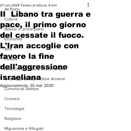
27 nov 2024
Tempo di lettura: 4 min
All Posts
Il Libano tra guerra e
Cultura
pace, il primo giorno
Notizie in primo piano
del cessate il fuoco.
Economia
L'Iran accoglie con
Arte
favore la fine
Politica
dell'aggressione
Arab Corner/Spazio Mondo Arabo
israeliana
Նորություններ/Notizie Armene
Aggiornamento:
20 mar 2025
Comunicati Stampa
Cronaca
Tecnologia
Religione
Migrazione e Rifugiati