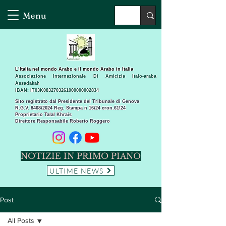
Menu
L’Italia nel mondo Arabo e il mondo Arabo in Italia
Associazione Internazionale Di Amicizia Italo-araba
Assadakah
IBAN: IT03K0832703261000000002834
Sito registrato dal Presidente del Tribunale di Genova
R.G.V. 8468\2024 Reg. Stampa n 16\24 cron.61\24 ​
Proprietario Talal Khrais
Direttore Responsabile Roberto Roggero
NOTIZIE IN PRIMO PIANO
ULTIME NEWS
Post
All Posts