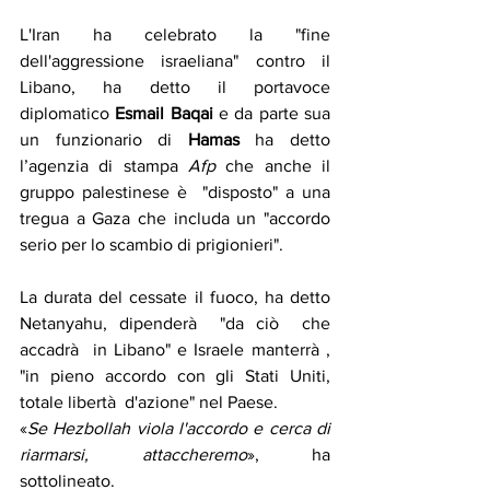
L'Iran ha celebrato la "fine 
dell'aggressione israeliana" contro il 
Libano, ha detto il portavoce 
diplomatico 
Esmail Baqai
 e da parte sua 
un funzionario di 
Hamas
 ha detto 
l’agenzia di stampa 
Afp
 che anche il 
gruppo palestinese è  "disposto" a una 
tregua a Gaza che includa un "accordo 
serio per lo scambio di prigionieri".
La durata del cessate il fuoco, ha detto 
Netanyahu, dipenderà  "da ciò  che 
accadrà  in Libano" e Israele manterrà , 
"in pieno accordo con gli Stati Uniti, 
totale libertà  d'azione" nel Paese.
«
Se Hezbollah viola l'accordo e cerca di 
riarmarsi, attaccheremo
», ha 
sottolineato.