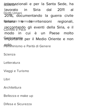
internazionali e per la Santa Sede, ha 
Società
lavorato in Siria dal 2011 al 
Diritti Umani
2018
,
 documentando la guerra civile 
siriana e le tensioni regionali, 
Relazioni Internazionali
raccontando gli eventi della Siria, e il 
Conflitti e Pace
modo in cui è un Paese molto 
Gastronomia
importante per il Medio Oriente e non 
solo.
Femminismo e Parità di Genere
Scienza
Letteratura
Viaggi e Turismo
Libri
Architettura
Bellezza e make up
Difesa e Sicurezza