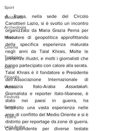
Sport
A Roma, nella sede del Circolo 
Solidarietà
Canottieri Lazio, si è svolto un incontro 
Archeologia
organizzato da Maria Grazia Perna per 
discutere di geopolitica approfittando 
Musica
della specifica esperienza maturata 
Cinema
negli anni da Talal Khrais. Molte le 
Tradizioni
presenze illustri, e molti i giornalisti che 
hanno partecipato con calore alla serata.
Storia
Talal Khrais è il fondatore e Presidente 
Filosofia
dell’Associazione Internazionale di 
Amicizia Italo-Araba 
Assadakah
. 
Mostre
Giornalista e reporter italo-libanese, è 
Festività
stato nei paesi in guerra, ha 
Eventi
acquisito una vasta esperienza nelle 
aree di conflitto del Medio Oriente e si è 
Teatro
distinto per reportage da zone di guerra. 
Lega Araba
Corrispondente per diverse testate 