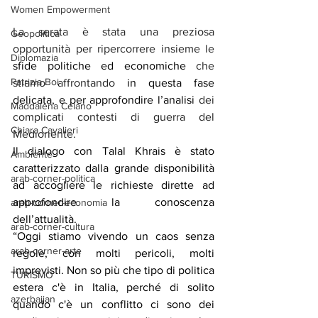
Women Empowerment
La serata è stata una preziosa 
Geopolitica
opportunità per ripercorrere insieme le 
Diplomazia
sfide politiche ed economiche
 che 
Patrizia Boi
stiamo affrontando 
in questa fase 
delicata, e per approfondire l’analisi
 dei 
Maddalena Celano
complicati contesti di guerra del 
Chiara Cavalieri
Medioriente.
Il dialogo con Talal Khrais è stato 
Ambiente
caratterizzato dalla grande disponibilità 
arab-corner-politica
ad accogliere le richieste dirette ad 
approfondire la conoscenza 
arab-corner-economia
dell’attualità. 
arab-corner-cultura
“Oggi stiamo vivendo un caos senza 
arab-corner-arte
regole, con molti pericoli, molti 
imprevisti. Non so più che tipo di politica 
TURISMO
estera c'è in Italia, perché di solito 
azerbaijan
quando c'è un conflitto ci sono dei 