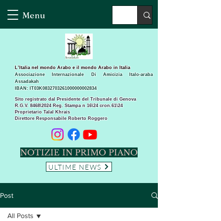
Menu
L’Italia nel mondo Arabo e il mondo Arabo in Italia
Associazione Internazionale Di Amicizia Italo-araba
Assadakah
IBAN: IT03K0832703261000000002834
Sito registrato dal Presidente del Tribunale di Genova
R.G.V. 8468\2024 Reg. Stampa n 16\24 cron.61\24 ​
Proprietario Talal Khrais
Direttore Responsabile Roberto Roggero
NOTIZIE IN PRIMO PIANO
ULTIME NEWS
Post
All Posts