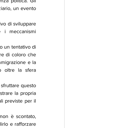
za politica. Gli 
iario, un evento 
vo di sviluppare 
ne i meccanismi 
 un tentativo di 
re di coloro che 
mmigrazione e la 
oltre la sfera 
fruttare questo 
rare la propria 
i previste per il 
non è scontato, 
rlo e rafforzare 