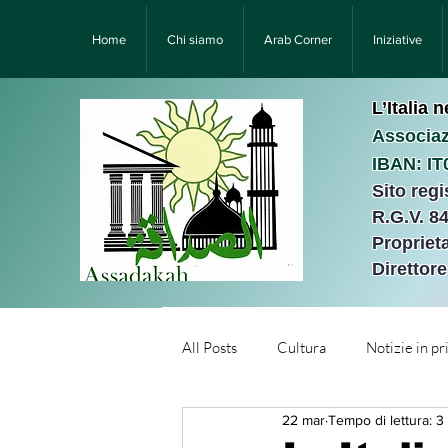
Home
Chi siamo
Arab Corner
Iniziative
L’Italia 
Associaz
IBAN: I
Sito reg
R.G.V. 8
Proprieta
Direttor
All Posts
Cultura
Notizie in p
22 mar
Tempo di lettura: 3
Նորություններ/Notizie Armen