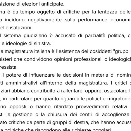
sizione di elezioni anticipate.
iana è da tempo oggetto di critiche per la lentezza delle
nza incidono negativamente sulla performance economi
lle istituzioni.
 sistema giudiziario è accusato di parzialità politica, c
 a ideologie di sinistra.
a magistratura italiana è l'esistenza dei cosiddetti "gruppi in
nisteri che condividono opinioni professionali o ideologich
essista.
il potere di influenzare le decisioni in materia di nomin
 amministrativi all'interno della magistratura. I critic
iziari abbiano contribuito a rallentare, oppure, ostacolare l
, in particolare per quanto riguarda le politiche migratori
ono opposti o hanno ritardato provvedimenti relativi a
sti la gestione o la chiusura dei centri di accoglienza 
tato critiche da parte di gruppi di destra, che hanno accusa
 a politiche che rispondono alle richieste popolari.