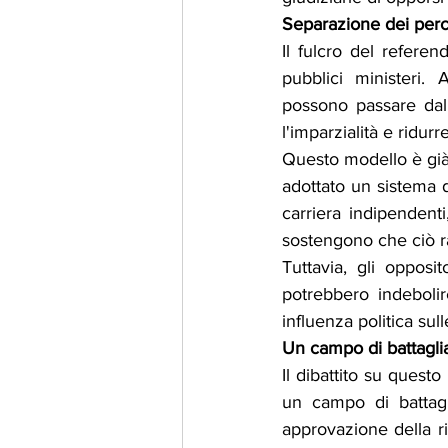
Separazione dei percor
Il fulcro del refere
pubblici ministeri.
possono passare dall
l'imparzialità e ridurr
Questo modello è già 
adottato un sistema di
carriera indipendenti
sostengono che ciò ra
Tuttavia, gli opposit
potrebbero indebolir
influenza politica sul
Un campo di battagli
Il dibattito su quest
un campo di battagli
approvazione della r