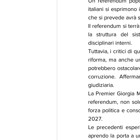
Un referendum popolar
italiani si esprimono
che si prevede avrà si
Il referendum si terr
la struttura del sis
disciplinari interni.
Tuttavia, i critici d
riforma, ma anche uno
potrebbero ostacolare
corruzione. Afferm
giudiziaria.
La Premier Giorgia M
referendum, non solo
forza politica e conso
2027.
Le precedenti esper
aprendo la porta a un