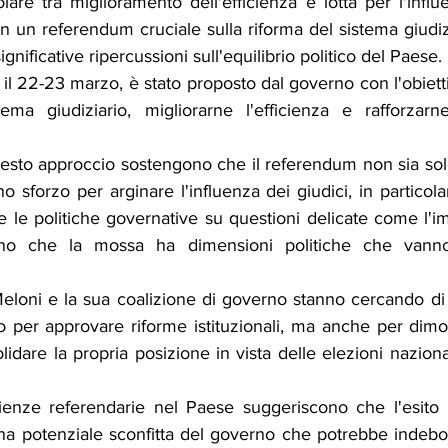
e tra miglioramento dell'efficienza e lotta per l'influen
 in un referendum cruciale sulla riforma del sistema giudiz
gnificative ripercussioni sull'equilibrio politico del Paese.
à il 22-23 marzo, è stato proposto dal governo con l'obietti
tema giudiziario, migliorarne l'efficienza e rafforzar
i questo approccio sostengono che il referendum non sia solo
 sforzo per arginare l'influenza dei giudici, in particola
 le politiche governative su questioni delicate come l'i
ano che la mossa ha dimensioni politiche che vanno 
eloni e la sua coalizione di governo stanno cercando di s
 per approvare riforme istituzionali, ma anche per dimost
lidare la propria posizione in vista delle elezioni nazional
ienze referendarie nel Paese suggeriscono che l'esito 
a potenziale sconfitta del governo che potrebbe indeboli