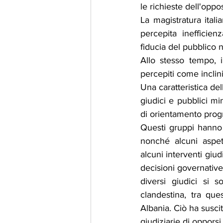
le richieste dell'oppo
La magistratura ital
percepita inefficie
fiducia del pubblico ne
Allo stesso tempo, il
percepiti come inclini
Una caratteristica dell
giudici e pubblici mi
di orientamento progr
Questi gruppi hanno 
nonché alcuni aspetti
alcuni interventi giud
decisioni governative
diversi giudici si s
clandestina, tra que
Albania. Ciò ha susci
giudiziarie di opporsi