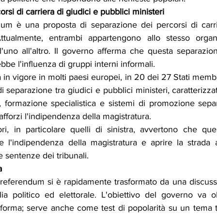
si di carriera di giudici e pubblici ministeri
ndum è una proposta di separazione dei percorsi di carrie
 Attualmente, entrambi appartengono allo stesso organo
'uno all'altro. Il governo afferma che questa separazion
ebbe l'influenza di gruppi interni informali.
in vigore in molti paesi europei, in 20 dei 27 Stati membri
 separazione tra giudici e pubblici ministeri, caratterizzat
, formazione specialistica e sistemi di promozione separat
fforzi l'indipendenza della magistratura.
ori, in particolare quelli di sinistra, avvertono che qu
e l'indipendenza della magistratura e aprire la strada
le sentenze dei tribunali.
a
o referendum si è rapidamente trasformato da una discussi
a politico ed elettorale. L'obiettivo del governo va ol
iforma; serve anche come test di popolarità su un tema t