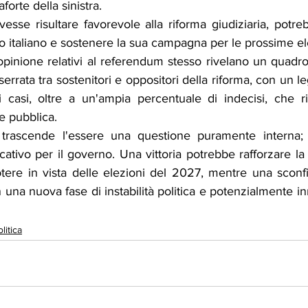
orte della sinistra.
sse risultare favorevole alla riforma giudiziaria, potreb
o italiano e sostenere la sua campagna per le prossime el
'opinione relativi al referendum stesso rivelano un quadr
errata tra sostenitori e oppositori della riforma, con un l
i casi, oltre a un'ampia percentuale di indecisi, che rif
e pubblica.
rascende l'essere una questione puramente interna; 
ficativo per il governo. Una vittoria potrebbe rafforzare la
tere in vista delle elezioni del 2027, mentre una sconfi
n una nuova fase di instabilità politica e potenzialmente in
litica