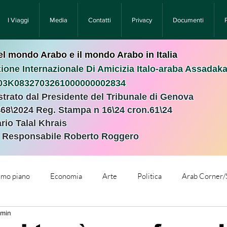
I Viaggi
Media
Contatti
Privacy
Documenti
nel mondo Arabo e il mondo Arabo in Italia
ione Internazionale Di Amicizia Italo-araba Assadak
T03K0832703261000000002834
istrato dal Presidente del Tribunale di Genova
468\2024 Reg. Stampa n 16\24 cron.61\24 ​
rio Talal Khrais
e Responsabile Roberto Roggero
rimo piano
Economia
Arte
Politica
Arab Corner/
 min
e
Comunicati Stampa
Cronaca
Tecnologia
Relig