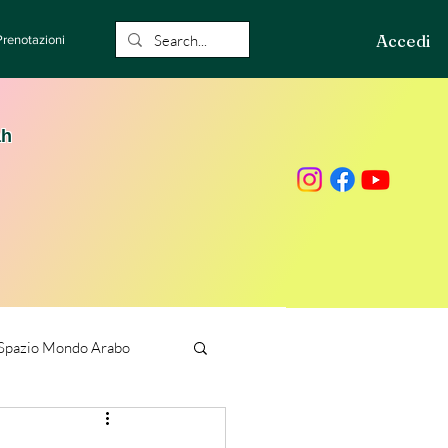
Accedi
Prenotazioni
ah
Spazio Mondo Arabo
ione