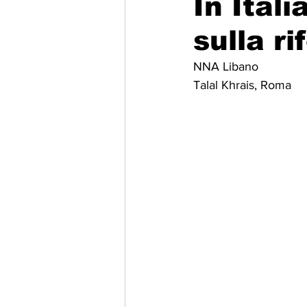
In Ital
sulla ri
Migrazione e Rifugiati
Sport
NNA Libano
Talal Khrais, Roma
Filosofia
Mostre
Festivi
Relazioni Internazionali
Confl