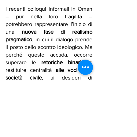
I recenti colloqui informali in Oman 
– pur nella loro fragilità – 
potrebbero rappresentare l’inizio di 
una 
nuova fase di realismo 
pragmatico
, in cui il dialogo prende 
il posto dello scontro ideologico. Ma 
perché questo accada, occorre 
superare le 
retoriche binarie
 e 
restituire centralità 
alle voci della 
società civile
, ai desideri di 
autodeterminazione, giustizia 
sociale e sviluppo umano che 
attraversano le strade di Teheran 
come quelle di Baghdad, Beirut, 
Sanaa e Gaza.
Secondo fonti ufficiali e 
giornalistiche, i colloqui indiretti 