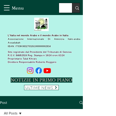
Menu
L’Italia nel mondo Arabo e il mondo Arabo in Italia
Associazione Internazionale Di Amicizia Italo-araba
Assadakah
IBAN: IT03K0832703261000000002834
Sito registrato dal Presidente del Tribunale di Genova
R.G.V. 8468\2024 Reg. Stampa n 16\24 cron.61\24 ​
Proprietario Talal Khrais
Direttore Responsabile Roberto Roggero
NOTIZIE IN PRIMO PIANO
ULTIME NEWS
Post
All Posts