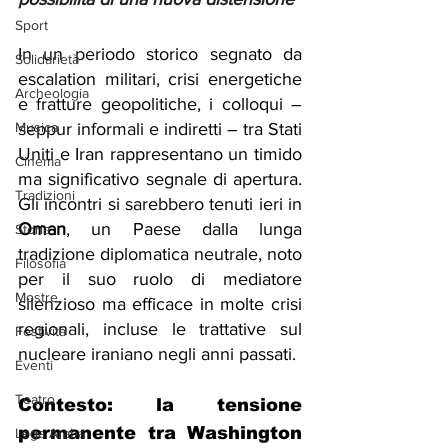
Sport
In un periodo storico segnato da 
Solidarietà
escalation militari, crisi energetiche 
Archeologia
e fratture geopolitiche, i colloqui – 
Musica
seppur informali e indiretti – tra Stati 
Uniti e Iran rappresentano un timido 
Cinema
ma significativo segnale di apertura. 
Tradizioni
Gli incontri si sarebbero tenuti ieri in 
Oman
, un Paese dalla lunga 
Storia
tradizione diplomatica neutrale, noto 
Filosofia
per il suo ruolo di mediatore 
Mostre
silenzioso ma efficace in molte crisi 
regionali, incluse le trattative sul 
Festività
nucleare iraniano negli anni passati.
Eventi
Teatro
Contesto: la tensione 
permanente tra Washington 
Lega Araba