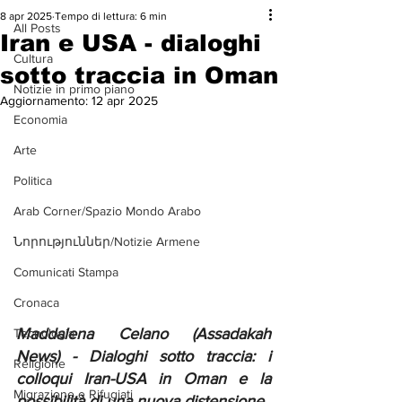
8 apr 2025
Tempo di lettura: 6 min
All Posts
Iran e USA - dialoghi
Cultura
sotto traccia in Oman
Notizie in primo piano
Aggiornamento:
12 apr 2025
Economia
Arte
Politica
Arab Corner/Spazio Mondo Arabo
Նորություններ/Notizie Armene
Comunicati Stampa
Cronaca
Maddalena Celano (Assadakah 
Tecnologia
News) - Dialoghi sotto traccia: i 
Religione
colloqui Iran-USA in Oman e la 
Migrazione e Rifugiati
possibilità di una nuova distensione