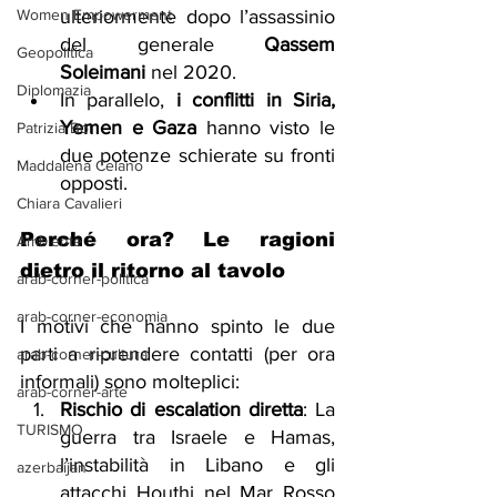
Women Empowerment
ulteriormente dopo l’assassinio 
del generale 
Qassem 
Geopolitica
Soleimani
 nel 2020.
Diplomazia
In parallelo, 
i conflitti in Siria, 
Yemen e Gaza
 hanno visto le 
Patrizia Boi
due potenze schierate su fronti 
Maddalena Celano
opposti.
Chiara Cavalieri
Perché ora? Le ragioni 
Ambiente
dietro il ritorno al tavolo
arab-corner-politica
arab-corner-economia
I motivi che hanno spinto le due 
parti a riprendere contatti (per ora 
arab-corner-cultura
informali) sono molteplici:
arab-corner-arte
Rischio di escalation diretta
: La 
TURISMO
guerra tra Israele e Hamas, 
l’instabilità in Libano e gli 
azerbaijan
attacchi Houthi nel Mar Rosso 