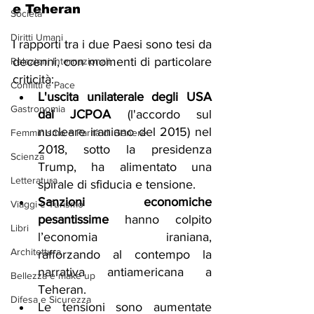
e Teheran
Società
Diritti Umani
I rapporti tra i due Paesi sono tesi da 
decenni, con momenti di particolare 
Relazioni Internazionali
criticità:
Conflitti e Pace
L'uscita unilaterale degli USA 
Gastronomia
dal JCPOA
 (l'accordo sul 
nucleare iraniano del 2015) nel 
Femminismo e Parità di Genere
2018, sotto la presidenza 
Scienza
Trump, ha alimentato una 
Letteratura
spirale di sfiducia e tensione.
Sanzioni economiche 
Viaggi e Turismo
pesantissime
 hanno colpito 
Libri
l’economia iraniana, 
Architettura
rafforzando al contempo la 
narrativa antiamericana a 
Bellezza e make up
Teheran.
Difesa e Sicurezza
Le tensioni sono aumentate 