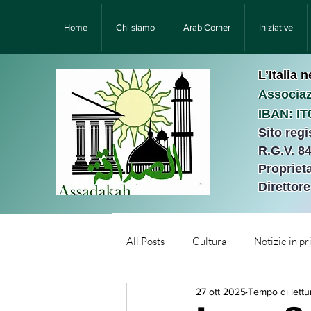
Home
Chi siamo
Arab Corner
Iniziative
L’Italia 
Associaz
IBAN: I
Sito reg
R.G.V. 8
Proprieta
Direttor
All Posts
Cultura
Notizie in p
27 ott 2025
Tempo di lettu
Նորություններ/Notizie Armen