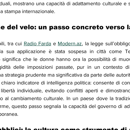
duali, mostrano una capacità di adattamento culturale e s
la stampa internazionale.
e del velo: un passo concreto verso l
li, tra cui 
Radio Farda
 e 
Modern.az
, la legge sull’obblig
la sua applicazione è stata sospesa in città come Te
ignifica che le donne hanno ora la possibilità di muove
gidità delle imposizioni passate, pur in un contesto di
a strategia prudente ma significativa da parte delle autorit
hiaro indicatore di intelligenza politica: consente di conc
 libertà individuale, evitando conflitti aperti e dimostra
o al cambiamento culturale. In un paese dove la tradiz
rme, questo passo segnala la capacità del governo di adat
poranea.
ubblici: la cultura come strumento di