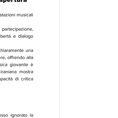
tazioni musicali 
partecipazione, 
ertà e dialogo 
chiaramente una 
e, offrendo alla 
ica giovanile è 
raniana mostra 
cità di critica 
sso ignorato la 