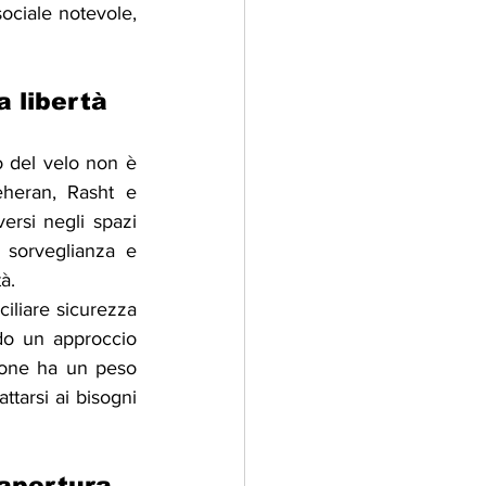
ociale notevole, 
a libertà
o del velo non è 
heran, Rasht e 
rsi negli spazi 
 sorveglianza e 
à.
iliare sicurezza 
ndo un approccio 
ione ha un peso 
tarsi ai bisogni 
 apertura