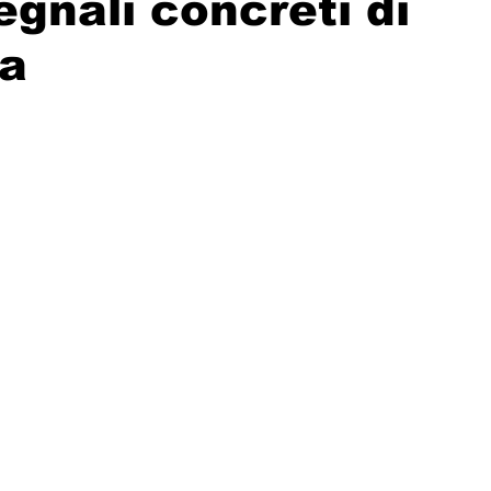
Segnali concreti di
ra
Solidarietà
Archeologia
Musica
Cinema
Tr
tà
Eventi
Teatro
Lega Araba
Società
Dirit
itti e Pace
Gastronomia