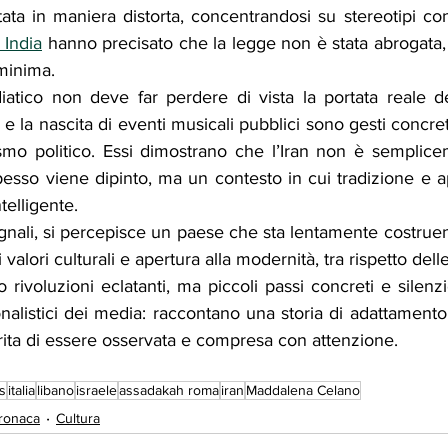
tata in maniera distorta, concentrandosi su stereotipi cons
 India
 hanno precisato che la legge non è stata abrogata,
minima.
tico non deve far perdere di vista la portata reale dell
e la nascita di eventi musicali pubblici sono gesti concret
smo politico. Essi dimostrano che l’Iran non è semplic
esso viene dipinto, ma un contesto in cui tradizione e a
telligente.
nali, si percepisce un paese che sta lentamente costruend
valori culturali e apertura alla modernità, tra rispetto dell
 rivoluzioni eclatanti, ma piccoli passi concreti e silenzi
ionalistici dei media: raccontano una storia di adattament
ita di essere osservata e compresa con attenzione.
s
italia
libano
israele
assadakah roma
iran
Maddalena Celano
ronaca
Cultura