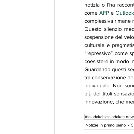
notizia o l’ha raccon
come 
AFP
 e 
Outlook
complessiva rimane 
Questo silenzio media
sospensione del velo 
culturale e pragmati
“repressivo” come sp
coesistere in modo in
Guardando questi seg
tra conservazione dei 
individuale. Non sono
più dei titoli sensaz
innovazione, che mer
Assadakah
assadakah new
Notizie in primo piano
C