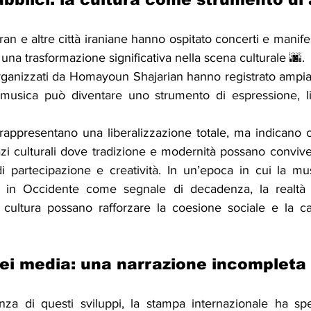
an e altre città iraniane hanno ospitato concerti e manifes
na trasformazione significativa nella scena culturale 🌆. 
rganizzati da Homayoun Shajarian hanno registrato ampia 
musica può diventare uno strumento di espressione, lib
rappresentano una liberalizzazione totale, ma indicano 
zi culturali dove tradizione e modernità possano conviver
i partecipazione e creatività. In un’epoca in cui la mus
a in Occidente come segnale di decadenza, la realtà i
ultura possano rafforzare la coesione sociale e la capa
o dei media: una narrazione incompleta
nza di questi sviluppi, la stampa internazionale ha spe