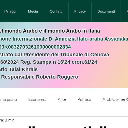
I Viaggi
Media
Contatti
Privacy
Documenti
nel mondo Arabo e il mondo Arabo in Italia
ione Internazionale Di Amicizia Italo-araba Assadak
T03K0832703261000000002834
istrato dal Presidente del Tribunale di Genova
468\2024 Reg. Stampa n 16\24 cron.61\24 ​
rio Talal Khrais
e Responsabile Roberto Roggero
rimo piano
Economia
Arte
Politica
Arab Corner/
ra: 2 min
e
Comunicati Stampa
Cronaca
Tecnologia
Relig