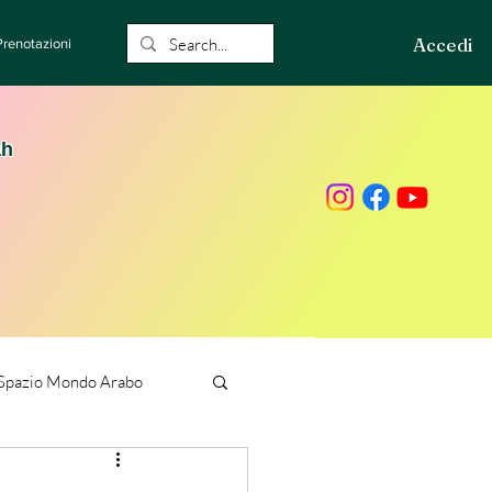
Accedi
Prenotazioni
ah
Spazio Mondo Arabo
ione