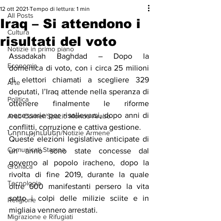
12 ott 2021
Tempo di lettura: 1 min
All Posts
Iraq – Si attendono i
Cultura
risultati del voto
Notizie in primo piano
Assadakah Baghdad – Dopo la 
Economia
domenica di voto, con i circa 25 milioni 
di elettori chiamati a scegliere 329 
Arte
deputati, l’Iraq attende nella speranza di 
Politica
ottenere finalmente le riforme 
necessarie per risollevarsi, dopo anni di 
Arab Corner/Spazio Mondo Arabo
conflitti, corruzione e cattiva gestione.
Նորություններ/Notizie Armene
Queste elezioni legislative anticipate di 
Comunicati Stampa
un anno sono state concesse dal 
governo al popolo iracheno, dopo la 
Cronaca
rivolta di fine 2019, durante la quale 
Tecnologia
oltre 600 manifestanti persero la vita 
sotto i colpi delle milizie sciite e in 
Religione
migliaia vennero arrestati.
Migrazione e Rifugiati