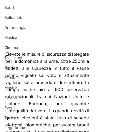
Sport
Solidarietà
Archeologia
Musica
Cinema
Elevate le misure di sicurezza dispiegate 
Tradizioni
per la domenica alle urne. Oltre 250mila 
Storia
addetti alla sicurezza in tutto il Paese 
hanno vigilato sul voto e attualmente 
Filosofia
vigilano sulle procedure di scrutinio. In 
Mostre
campo anche più di 600 osservatori 
internazionali, tra cui Nazioni Unite e 
Festività
Unione Europea, per garantire 
Eventi
l'integralità del voto. La grande novità di 
Teatro
queste elezioni è stata l'uso di schede 
elettorali biometriche, per evitare brogli 
Lega Araba
e doppi voti. I risultati preliminari sono 