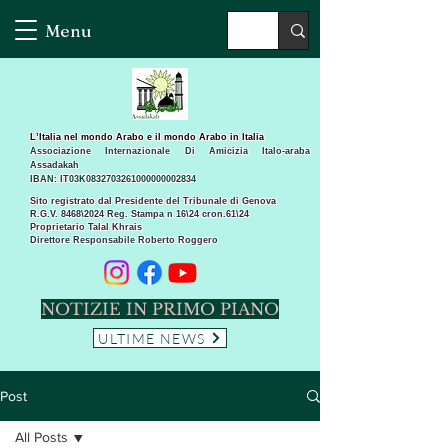
Menu
L’Italia nel mondo Arabo e il mondo Arabo in Italia
Associazione Internazionale Di Amicizia Italo-araba
Assadakah
IBAN: IT03K0832703261000000002834
Sito registrato dal Presidente del Tribunale di Genova
R.G.V. 8468\2024 Reg. Stampa n 16\24 cron.61\24 ​
Proprietario Talal Khrais
Direttore Responsabile Roberto Roggero
NOTIZIE IN PRIMO PIANO
ULTIME NEWS
Post
All Posts