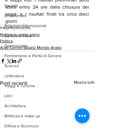
Società
attesi entro 24 ore dalla chiusura dei 
seggi, e i risultati finali tra circa dieci 
Diritti Umani
giorni.
Relazioni Internazionali
iraq
elezioni
voto
Notizie in primo piano
Conflitti e Pace
Politica
Gastronomia
Arab Corner/Spazio Mondo Arabo
Femminismo e Parità di Genere
Scienza
Letteratura
Mostra tutti
Post recenti
Viaggi e Turismo
Libri
Architettura
Bellezza e make up
Difesa e Sicurezza