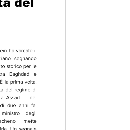
ta del
adizioni
Storia
ti Umani
in ha varcato il 
riano segnando 
 storico per le 
 tra Baghdad e 
 la prima volta, 
ta del regime di 
l-Assad nel 
i due anni fa, 
inistro degli 
racheno mette 
iria. Un segnale 