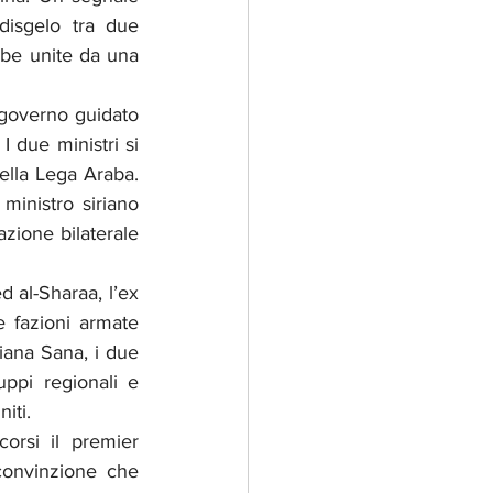
disgelo tra due 
abe unite da una 
governo guidato 
 due ministri si 
lla Lega Araba. 
ministro siriano 
zione bilaterale 
 al-Sharaa, l’ex 
 fazioni armate 
iana Sana, i due 
uppi regionali e 
iti.
rsi il premier 
convinzione che 