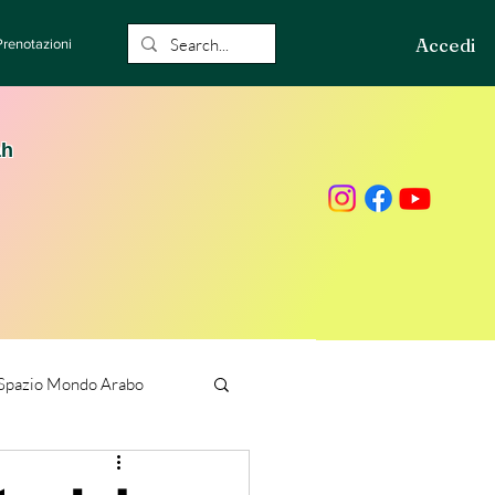
Accedi
Prenotazioni
ah
Spazio Mondo Arabo
ione