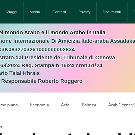
I Viaggi
Media
Contatti
Privacy
Documenti
nel mondo Arabo e il mondo Arabo in Italia
ione Internazionale Di Amicizia Italo-araba Assadak
T03K0832703261000000002834
istrato dal Presidente del Tribunale di Genova
468\2024 Reg. Stampa n 16\24 cron.61\24 ​
rio Talal Khrais
e Responsabile Roberto Roggero
rimo piano
Economia
Arte
Politica
Arab Corner/
in
e
Comunicati Stampa
Cronaca
Tecnologia
Relig