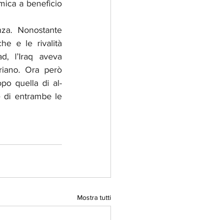
ica a beneficio 
za. Nonostante 
e e le rivalità 
, l’Iraq aveva 
riano. Ora però 
po quella di al-
e di entrambe le 
Mostra tutti