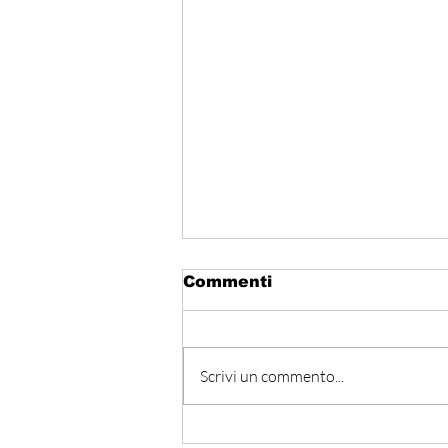
Commenti
Scrivi un commento...
Hormuz - Iran e Oman