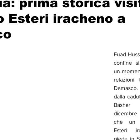
ia: prima storica visi
o Esteri iracheno a
Solidarietà
Archeologia
Musica
Cinema
Tr
co
tà
Eventi
Teatro
Lega Araba
Società
Dirit
Fuad Husse
confine si
itti e Pace
Gastronomia
un momento
relazioni
Damasco. È
dalla cadu
Bashar a
dicembre d
che un m
Esteri i
piede in S