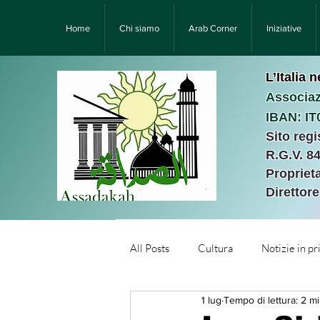
Home
Chi siamo
Arab Corner
Iniziative
L’Italia 
Associaz
IBAN: I
Sito reg
R.G.V. 8
Proprieta
Direttor
All Posts
Cultura
Notizie in p
1 lug
Tempo di lettura: 2 m
Նորություններ/Notizie Armen