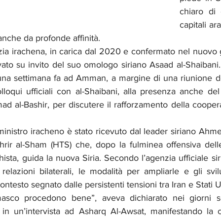
chiaro di 
capitali ar
anche da profonde affinità.
azia irachena, in carica dal 2020 e confermato nel nuovo 
ivato su invito del suo omologo siriano Asaad al-Shaibani. I
 una settimana fa ad Amman, a margine di una riunione de
oqui ufficiali con al-Shaibani, alla presenza anche del 
 al-Bashir, per discutere il rafforzamento della coopera
inistro iracheno è stato ricevuto dal leader siriano Ahmed
ahrir al-Sham (HTS) che, dopo la fulminea offensiva delle
hista, guida la nuova Siria. Secondo l’agenzia ufficiale sir
lazioni bilaterali, le modalità per ampliarle e gli svil
ontesto segnato dalle persistenti tensioni tra Iran e Stati Un
asco procedono bene”, aveva dichiarato nei giorni sco
i in un’intervista ad Asharq Al-Awsat, manifestando la 