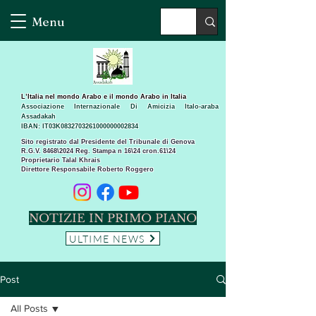
Menu
L’Italia nel mondo Arabo e il mondo Arabo in Italia
Associazione Internazionale Di Amicizia Italo-araba
Assadakah
IBAN: IT03K0832703261000000002834
Sito registrato dal Presidente del Tribunale di Genova
R.G.V. 8468\2024 Reg. Stampa n 16\24 cron.61\24 ​
Proprietario Talal Khrais
Direttore Responsabile Roberto Roggero
NOTIZIE IN PRIMO PIANO
ULTIME NEWS
Post
All Posts