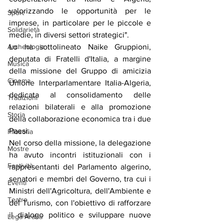
valorizzando le opportunità per le 
Sport
imprese, in particolare per le piccole e 
Solidarietà
medie, in diversi settori strategici".
Archeologia
Lo ha sottolineato Naike Gruppioni, 
deputata di Fratelli d'Italia, a margine 
Musica
della missione del Gruppo di amicizia 
Cinema
Unione Interparlamentare Italia-Algeria, 
dedicata al consolidamento delle 
Tradizioni
relazioni bilaterali e alla promozione 
Storia
della collaborazione economica tra i due 
Paesi.
Filosofia
Nel corso della missione, la delegazione 
Mostre
ha avuto incontri istituzionali con i 
Festività
rappresentanti del Parlamento algerino, 
senatori e membri del Governo, tra cui i 
Eventi
Ministri dell'Agricoltura, dell'Ambiente e 
Teatro
del Turismo, con l'obiettivo di rafforzare 
il dialogo politico e sviluppare nuove 
Lega Araba