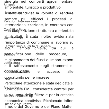
sinergie nei comparti agroalimentare, 
Società
ambientale, turistico e produttivo.
Diritti Umani
È stata condivisa la volontà di rendere 
sempre più efficaci i processi di 
Relazioni Internazionali
internazionalizzazione, in coerenza con 
Conflitti e Pace
una cooperazione strutturata e orientata 
ai risultati. È stata inoltre evidenziata 
Gastronomia
l'importanza di continuare a lavorare su 
Femminismo e Parità di Genere
alcuni ambiti chiave, tra cui la 
semplificazione delle procedure, il 
Scienza
miglioramento dei flussi di import-export 
Letteratura
e il rafforzamento degli strumenti di 
Viaggi e Turismo
comunicazione e accesso alle 
opportunità per le imprese.
Libri
Particolare attenzione è stata dedicata al 
Architettura
ruolo delle PMI, considerate centrali per 
lo sviluppo delle filiere e per la crescita 
Bellezza e make up
economica condivisa. Richiamato infine 
Difesa e Sicurezza
il ruolo del Governo e del Piano Mattei, 