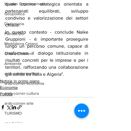
Women Empowerment
quale cornice strategica orientata a 
partenariati equilibrati, sviluppo 
Geopolitica
condiviso e valorizzazione dei settori 
Diplomazia
chiave.
In questo contesto - conclude Naike 
Patrizia Boi
Gruppioni - è importante proseguire 
Maddalena Celano
lungo un percorso comune, capace di 
trasformare il dialogo istituzionale in 
Chiara Cavalieri
risultati concreti per le imprese e per i 
Ambiente
territori, rafforzando una collaborazione 
arab-corner-politica
già solida tra Italia e Algeria".
Notizie in primo piano
arab-corner-economia
Economia
arab-corner-cultura
Politica
arab-corner-arte
TURISMO
azerbaijan
Mostra tutti
Post recenti