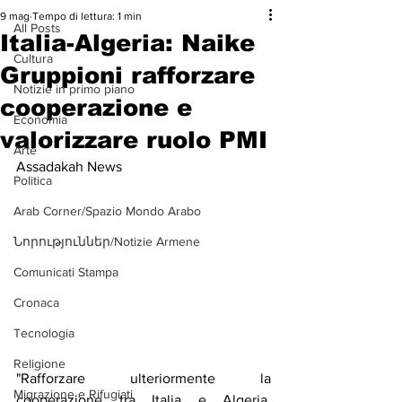
9 mag
Tempo di lettura: 1 min
All Posts
Italia-Algeria: Naike
Cultura
Gruppioni rafforzare
Notizie in primo piano
cooperazione e
Economia
valorizzare ruolo PMI
Arte
Assadakah News
Politica
Arab Corner/Spazio Mondo Arabo
Նորություններ/Notizie Armene
Comunicati Stampa
Cronaca
Tecnologia
Religione
"Rafforzare ulteriormente la 
Migrazione e Rifugiati
cooperazione tra Italia e Algeria, 