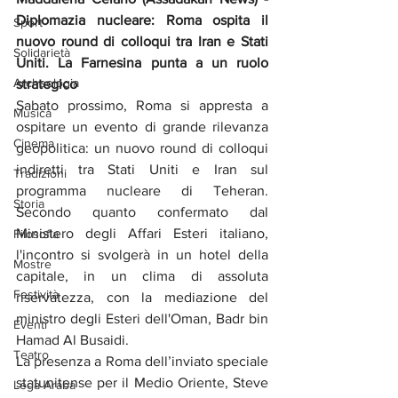
Diplomazia nucleare: Roma ospita il 
Sport
nuovo round di colloqui tra Iran e Stati 
Solidarietà
Uniti. La Farnesina punta a un ruolo 
Archeologia
strategico
Sabato prossimo, Roma si appresta a 
Musica
ospitare un evento di grande rilevanza 
Cinema
geopolitica: un nuovo round di colloqui 
indiretti tra Stati Uniti e Iran sul 
Tradizioni
programma nucleare di Teheran. 
Storia
Secondo quanto confermato dal 
Ministero degli Affari Esteri italiano, 
Filosofia
l'incontro si svolgerà in un hotel della 
Mostre
capitale, in un clima di assoluta 
Festività
riservatezza, con la mediazione del 
ministro degli Esteri dell'Oman, Badr bin 
Eventi
Hamad Al Busaidi.
Teatro
La presenza a Roma dell’inviato speciale 
statunitense per il Medio Oriente, Steve 
Lega Araba