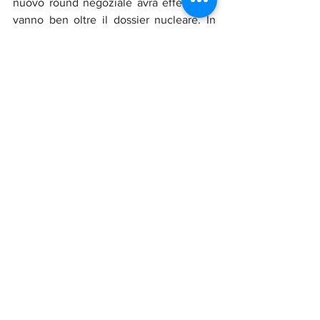
nuovo round negoziale avrà effetti che 
vanno ben oltre il dossier nucleare. In 
gioco ci sono gli equilibri strategici del 
Medio Oriente, la credibilità della 
diplomazia multilaterale e la possibilità 
di evitare una nuova corsa agli 
armamenti in una delle aree più instabili 
del pianeta.
Nel frattempo, Roma osserva e media, 
consapevole che anche un ruolo di 
secondo piano può rivelarsi 
determinante, se giocato con 
intelligenza e visione.