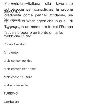
Women Empowerment
diplomazia italiana stia lavorando 
sottotraccia per consolidare la propria 
Geopolitica
credibilità come partner affidabile, sia 
Diplomazia
agli occhi di Washington che in quelli di 
Teheran, in un momento in cui l’Europa 
Patrizia Boi
fatica a proporre un fronte unitario.
Maddalena Celano
Chiara Cavalieri
Ambiente
arab-corner-politica
arab-corner-economia
arab-corner-cultura
arab-corner-arte
TURISMO
azerbaijan