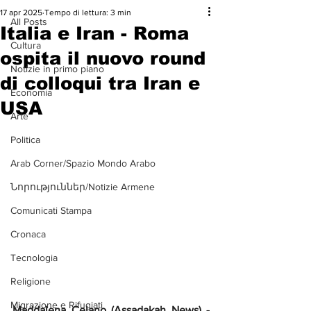
17 apr 2025
Tempo di lettura: 3 min
All Posts
Italia e Iran - Roma
Cultura
ospita il nuovo round
Notizie in primo piano
di colloqui tra Iran e
Economia
USA
Arte
Politica
Arab Corner/Spazio Mondo Arabo
Նորություններ/Notizie Armene
Comunicati Stampa
Cronaca
Tecnologia
Religione
Migrazione e Rifugiati
Maddalena Celano (Assadakah News) - 