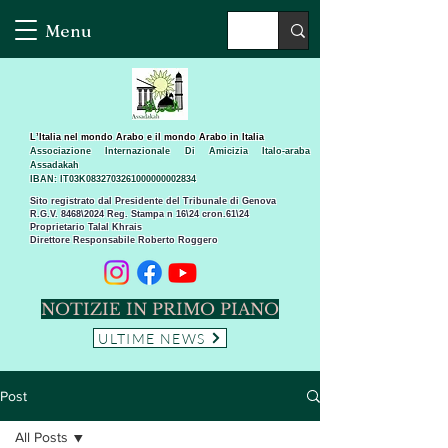
Menu
L’Italia nel mondo Arabo e il mondo Arabo in Italia
Associazione Internazionale Di Amicizia Italo-araba
Assadakah
IBAN: IT03K0832703261000000002834
Sito registrato dal Presidente del Tribunale di Genova
R.G.V. 8468\2024 Reg. Stampa n 16\24 cron.61\24 ​
Proprietario Talal Khrais
Direttore Responsabile Roberto Roggero
NOTIZIE IN PRIMO PIANO
ULTIME NEWS
Post
All Posts