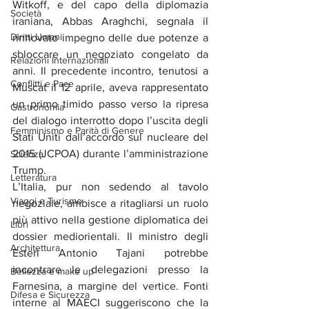
Witkoff, e del capo della diplomazia 
Società
iraniana, Abbas Araghchi, segnala il 
Diritti Umani
rinnovato impegno delle due potenze a 
sbloccare un negoziato congelato da 
Relazioni Internazionali
anni. Il precedente incontro, tenutosi a 
Conflitti e Pace
Muscat il 12 aprile, aveva rappresentato 
un primo timido passo verso la ripresa 
Gastronomia
del dialogo interrotto dopo l’uscita degli 
Femminismo e Parità di Genere
Stati Uniti dall’accordo sul nucleare del 
2015 (JCPOA) durante l’amministrazione 
Scienza
Trump.
Letteratura
L’Italia, pur non sedendo al tavolo 
Viaggi e Turismo
negoziale, ambisce a ritagliarsi un ruolo 
più attivo nella gestione diplomatica dei 
Libri
dossier mediorientali. Il ministro degli 
Architettura
Esteri Antonio Tajani potrebbe 
incontrare le delegazioni presso la 
Bellezza e make up
Farnesina, a margine del vertice. Fonti 
Difesa e Sicurezza
interne al MAECI suggeriscono che la 