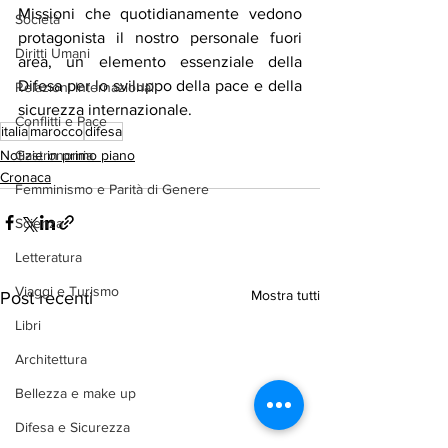
Missioni che quotidianamente vedono 
Società
protagonista il nostro personale fuori 
Diritti Umani
area, un elemento essenziale della 
Difesa per lo sviluppo della pace e della 
Relazioni Internazionali
sicurezza internazionale.
Conflitti e Pace
italia
marocco
difesa
Gastronomia
Notizie in primo piano
Cronaca
Femminismo e Parità di Genere
Scienza
Letteratura
Viaggi e Turismo
Mostra tutti
Post recenti
Libri
Architettura
Bellezza e make up
Difesa e Sicurezza