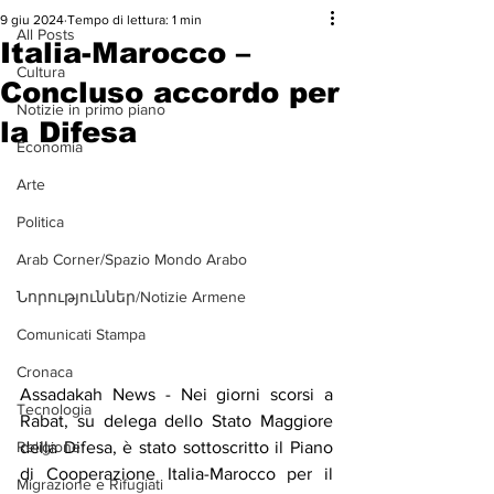
9 giu 2024
Tempo di lettura: 1 min
All Posts
Italia-Marocco –
Cultura
Concluso accordo per
Notizie in primo piano
la Difesa
Economia
Arte
Politica
Arab Corner/Spazio Mondo Arabo
Նորություններ/Notizie Armene
Comunicati Stampa
Cronaca
Assadakah News - Nei giorni scorsi a 
Tecnologia
Rabat, su delega dello Stato Maggiore 
Religione
della Difesa, è stato sottoscritto il Piano 
di Cooperazione Italia-Marocco per il 
Migrazione e Rifugiati