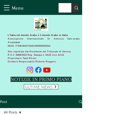
Menu
L’Italia nel mondo Arabo e il mondo Arabo in Italia
Associazione Internazionale Di Amicizia Italo-araba
Assadakah
IBAN: IT03K0832703261000000002834
Sito registrato dal Presidente del Tribunale di Genova
R.G.V. 8468\2024 Reg. Stampa n 16\24 cron.61\24 ​
Proprietario Talal Khrais
Direttore Responsabile Roberto Roggero
NOTIZIE IN PRIMO PIANO
ULTIME NEWS
Post
All Posts