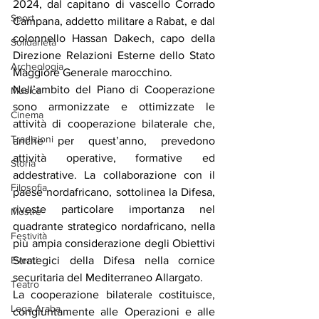
2024, dal capitano di vascello Corrado 
Sport
Campana, addetto militare a Rabat, e dal 
colonnello Hassan Dakech, capo della 
Solidarietà
Direzione Relazioni Esterne dello Stato 
Archeologia
Maggiore Generale marocchino.
Nell’ambito del Piano di Cooperazione 
Musica
sono armonizzate e ottimizzate le 
Cinema
attività di cooperazione bilaterale che, 
Tradizioni
anche per quest’anno, prevedono 
attività operative, formative ed 
Storia
addestrative. La collaborazione con il 
Filosofia
paese nordafricano, sottolinea la Difesa, 
riveste particolare importanza nel 
Mostre
quadrante strategico nordafricano, nella 
Festività
più ampia considerazione degli Obiettivi 
Eventi
Strategici della Difesa nella cornice 
securitaria del Mediterraneo Allargato.
Teatro
La cooperazione bilaterale costituisce, 
Lega Araba
congiuntamente alle Operazioni e alle 