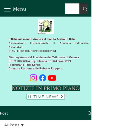
Menu
L’Italia nel mondo Arabo e il mondo Arabo in Italia
Associazione Internazionale Di Amicizia Italo-araba
Assadakah
IBAN: IT03K0832703261000000002834
Sito registrato dal Presidente del Tribunale di Genova
R.G.V. 8468\2024 Reg. Stampa n 16\24 cron.61\24 ​
Proprietario Talal Khrais
Direttore Responsabile Roberto Roggero
NOTIZIE IN PRIMO PIANO
ULTIME NEWS
Post
All Posts