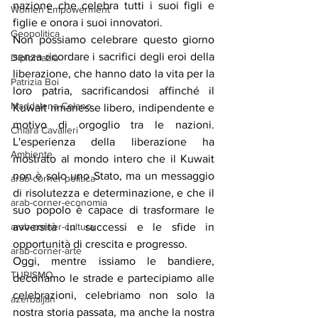
nazione che celebra tutti i suoi figli e 
Women Empowerment
figlie e onora i suoi innovatori.
Geopolitica
Non possiamo celebrare questo giorno 
senza ricordare i sacrifici degli eroi della 
Diplomazia
liberazione, che hanno dato la vita per la 
Patrizia Boi
loro patria, sacrificandosi affinché il 
Maddalena Celano
Kuwait rimanesse libero, indipendente e 
motivo di orgoglio tra le nazioni. 
Chiara Cavalieri
L'esperienza della liberazione ha 
Ambiente
mostrato al mondo intero che il Kuwait 
non è solo uno Stato, ma un messaggio 
arab-corner-politica
di risolutezza e determinazione, e che il 
arab-corner-economia
suo popolo è capace di trasformare le 
avversità in successi e le sfide in 
arab-corner-cultura
opportunità di crescita e progresso.
arab-corner-arte
Oggi, mentre issiamo le bandiere, 
TURISMO
decoriamo le strade e partecipiamo alle 
celebrazioni, celebriamo non solo la 
azerbaijan
nostra storia passata, ma anche la nostra 