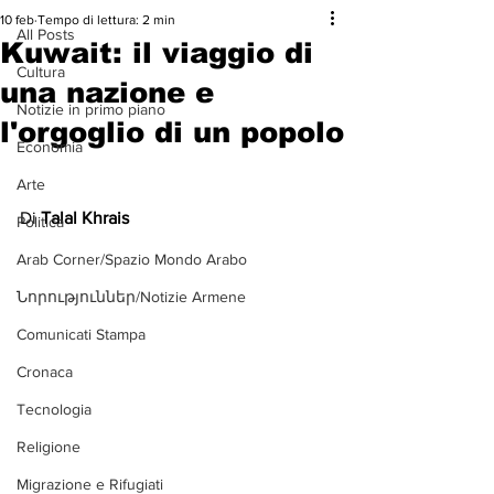
10 feb
Tempo di lettura: 2 min
All Posts
Kuwait: il viaggio di
Cultura
una nazione e
Notizie in primo piano
l'orgoglio di un popolo
Economia
Arte
Di 
Talal Khrais
Politica
Arab Corner/Spazio Mondo Arabo
Նորություններ/Notizie Armene
Comunicati Stampa
Cronaca
Tecnologia
Religione
Migrazione e Rifugiati