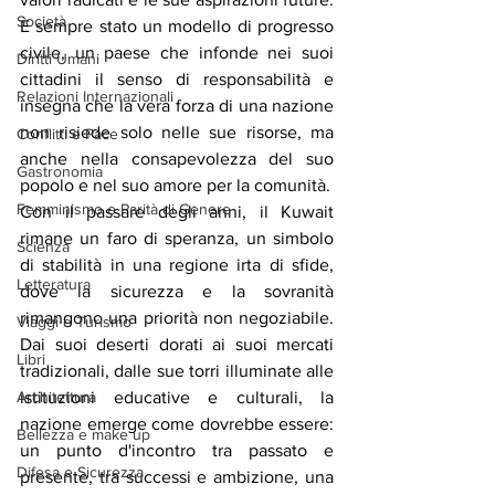
Società
È sempre stato un modello di progresso 
civile, un paese che infonde nei suoi 
Diritti Umani
cittadini il senso di responsabilità e 
Relazioni Internazionali
insegna che la vera forza di una nazione 
non risiede solo nelle sue risorse, ma 
Conflitti e Pace
anche nella consapevolezza del suo 
Gastronomia
popolo e nel suo amore per la comunità.
Femminismo e Parità di Genere
Con il passare degli anni, il Kuwait 
rimane un faro di speranza, un simbolo 
Scienza
di stabilità in una regione irta di sfide, 
Letteratura
dove la sicurezza e la sovranità 
rimangono una priorità non negoziabile. 
Viaggi e Turismo
Dai suoi deserti dorati ai suoi mercati 
Libri
tradizionali, dalle sue torri illuminate alle 
istituzioni educative e culturali, la 
Architettura
nazione emerge come dovrebbe essere: 
Bellezza e make up
un punto d'incontro tra passato e 
Difesa e Sicurezza
presente, tra successi e ambizione, una 