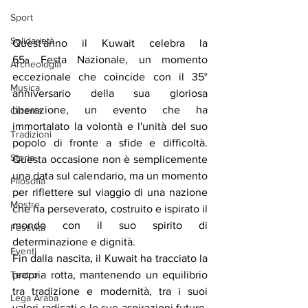
Sport
Solidarietà
Quest'anno il Kuwait celebra la 
65
 Festa Nazionale, un momento 
a
Archeologia
eccezionale che coincide con il 35° 
Musica
anniversario della sua gloriosa 
liberazione, un evento che ha 
Cinema
immortalato la volontà e l'unità del suo 
Tradizioni
popolo di fronte a sfide e difficoltà. 
Storia
Questa occasione non è semplicemente 
una data sul calendario, ma un momento 
Filosofia
per riflettere sul viaggio di una nazione 
Mostre
che ha perseverato, costruito e ispirato il 
mondo con il suo spirito di 
Festività
determinazione e dignità.
Eventi
Fin dalla nascita, il Kuwait ha tracciato la 
propria rotta, mantenendo un equilibrio 
Teatro
tra tradizione e modernità, tra i suoi 
Lega Araba
valori radicati e le sue aspirazioni future. 