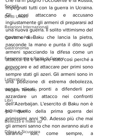
che ha in pugno l'Occidente e la Russia, 
Società
impegnati tutti con la guerra in Ucraina. 
Gli azeri attaccano e accusano 
Diritti Umani
ingiustamente gli armeni di prepararsi ad 
Relazioni Internazionali
una nuova guerra. Il solito vittimismo del 
governo di Baku che lancia la pietra, 
Conflitti e Pace
nasconde la mano e punta il dito sugli 
Gastronomia
armeni spacciando la difesa come un 
Femminismo e Parità di Genere
attacco. Ed è sempre stato così perché a 
provocare e ad attaccare per primi sono 
Scienza
sempre stati gli azeri. Gli armeni sono in 
Letteratura
una posizione di estrema debolezza, 
senza alleati pronti a difenderli per 
Viaggi e Turismo
azzardare un attacco nei confronti 
Libri
dell'Azerbaijan. L'esercito di Baku non è 
Architettura
più quello della prima guerra dei 
primissimi anni '90. Adesso più che mai 
Bellezza e make up
gli armeni sanno che non avranno aiuti e 
Difesa e Sicurezza
saranno soli, come sempre, a 