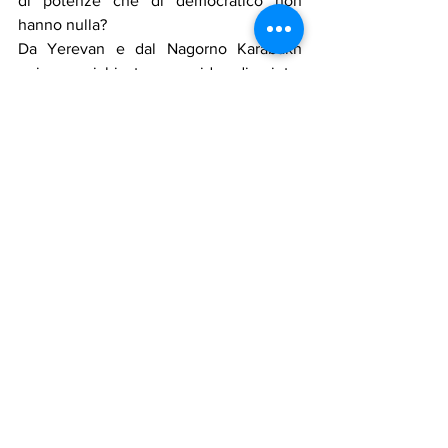
di potenze che di democratico non 
hanno nulla?
Da Yerevan e dal Nagorno Karabakh 
arrivano richieste e grida di aiuto. 
All'Occidente non è rimasto molto 
tempo per prendere una posizione, dalla 
quale dipenderà il suo  e il nostro futuro.
Notizie in primo piano
Նորություններ/Notizie Armene
Mostra tutti
Post recenti