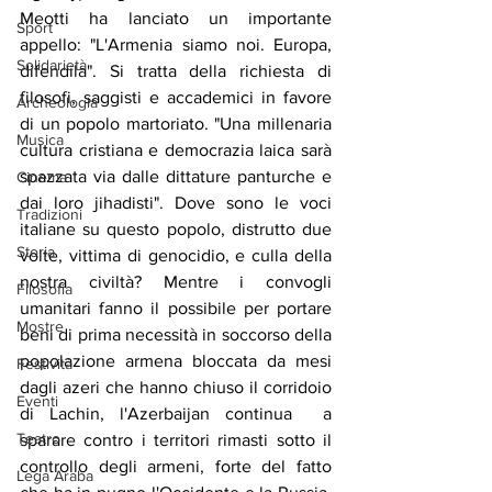
Meotti ha lanciato un importante 
Sport
appello: "L'Armenia siamo noi. Europa, 
Solidarietà
difendila". Si tratta della richiesta di 
filosofi, saggisti e accademici in favore 
Archeologia
di un popolo martoriato. "Una millenaria 
Musica
cultura cristiana e democrazia laica sarà 
spazzata via dalle dittature panturche e 
Cinema
dai loro jihadisti". Dove sono le voci 
Tradizioni
italiane su questo popolo, distrutto due 
Storia
volte, vittima di genocidio, e culla della 
nostra civiltà? Mentre i convogli 
Filosofia
umanitari fanno il possibile per portare 
Mostre
beni di prima necessità in soccorso della 
popolazione armena bloccata da mesi 
Festività
dagli azeri che hanno chiuso il corridoio 
Eventi
di Lachin, l'Azerbaijan continua  a 
Teatro
sparare contro i territori rimasti sotto il 
controllo degli armeni, forte del fatto 
Lega Araba