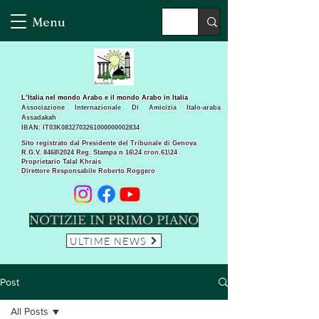
Menu
L’Italia nel mondo Arabo e il mondo Arabo in Italia
Associazione Internazionale Di Amicizia Italo-araba
Assadakah
IBAN: IT03K0832703261000000002834
Sito registrato dal Presidente del Tribunale di Genova
R.G.V. 8468\2024 Reg. Stampa n 16\24 cron.61\24 ​
Proprietario Talal Khrais
Direttore Responsabile Roberto Roggero
NOTIZIE IN PRIMO PIANO
ULTIME NEWS
Post
All Posts