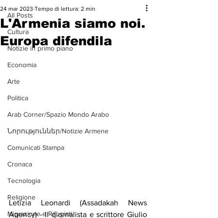
24 mar 2023
Tempo di lettura: 2 min
All Posts
L'Armenia siamo noi.
Cultura
Europa difendila
Notizie in primo piano
Economia
Arte
Politica
Arab Corner/Spazio Mondo Arabo
Նորություններ/Notizie Armene
Comunicati Stampa
Cronaca
Tecnologia
Religione
Letizia Leonardi (Assadakah News 
Migrazione e Rifugiati
Agency) - Il giornalista e scrittore Giulio 