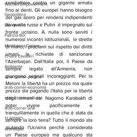
combattere contro un gigante armato 
Women Empowerment
fino ai denti. Gli europei hanno bisogno 
Geopolitica
del gas azero per rendersi indipendenti 
da quello russo e Putin  è impegnato sul 
Diplomazia
fronte ucraino. A nulla sono serviti i 
Patrizia Boi
numerosi incontri istituzionali,  le strette 
Maddalena Celano
di mano, i proclami sul rispetto dei diritti 
umani, le richieste di sanzionare 
Chiara Cavalieri
l'Azerbaijan. Dall'Italia poi, il Paese da 
Ambiente
sempre legato all'Armenia, non 
giungono segnali incoraggianti. Per la 
arab-corner-politica
Meloni la libertà ha un prezzo ma quale 
arab-corner-economia
prezzo sta pagando l'Italia per la libertà 
arab-corner-cultura
degli armeni del Nagorno Karabakh di 
poter vivere pacificamente e 
arab-corner-arte
tranquillamente in quella che è stata da 
TURISMO
sempre la loro terra? Tutto il mondo sta 
aiutando l'Ucraina perché considerata 
azerbaijan
un Paese europeo ma qualcuno sta 