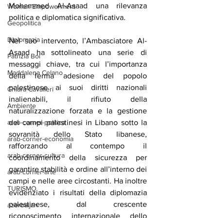
Mohammed Al-Asaad una rilevanza 
Women Empowerment
politica e diplomatica significativa.
Geopolitica
Diplomazia
Nel suo intervento, l’Ambasciatore Al-
Asaad ha sottolineato una serie di 
Patrizia Boi
messaggi chiave, tra cui l’importanza 
Maddalena Celano
della ferma adesione del popolo 
palestinese ai suoi diritti nazionali 
Chiara Cavalieri
inalienabili, il rifiuto della 
Ambiente
naturalizzazione forzata e la gestione 
arab-corner-politica
dei campi palestinesi in Libano sotto la 
sovranità dello Stato libanese, 
arab-corner-economia
rafforzando al contempo il 
arab-corner-cultura
coordinamento della sicurezza per 
garantire stabilità e ordine all’interno dei 
arab-corner-arte
campi e nelle aree circostanti. Ha inoltre 
TURISMO
evidenziato i risultati della diplomazia 
palestinese, dal crescente 
azerbaijan
riconoscimento internazionale dello 