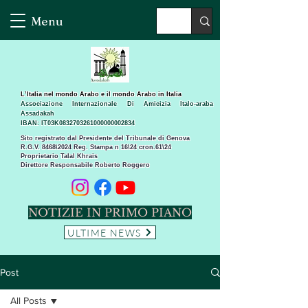
Menu
L’Italia nel mondo Arabo e il mondo Arabo in Italia
Associazione Internazionale Di Amicizia Italo-araba
Assadakah
IBAN: IT03K0832703261000000002834
Sito registrato dal Presidente del Tribunale di Genova
R.G.V. 8468\2024 Reg. Stampa n 16\24 cron.61\24 ​
Proprietario Talal Khrais
Direttore Responsabile Roberto Roggero
NOTIZIE IN PRIMO PIANO
ULTIME NEWS
Post
All Posts