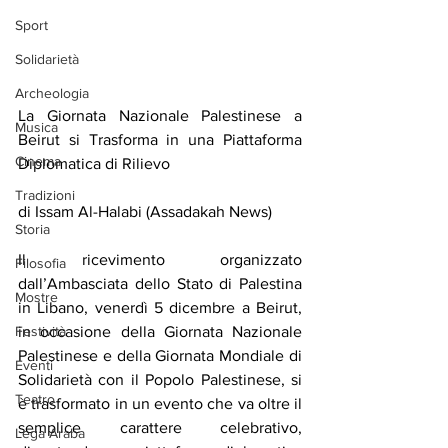
Sport
Solidarietà
Archeologia
La Giornata Nazionale Palestinese a 
Musica
Beirut si Trasforma in una Piattaforma 
Cinema
Diplomatica di Rilievo
Tradizioni
di Issam Al-Halabi (Assadakah News)
Storia
Il ricevimento organizzato 
Filosofia
dall’Ambasciata dello Stato di Palestina 
Mostre
in Libano, venerdì 5 dicembre a Beirut, 
Festività
in occasione della Giornata Nazionale 
Palestinese e della Giornata Mondiale di 
Eventi
Solidarietà con il Popolo Palestinese, si 
Teatro
è trasformato in un evento che va oltre il 
semplice carattere celebrativo, 
Lega Araba