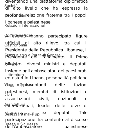
diventando una piattaforma diplomatica 
Società
di alto livello che ha espresso la 
profonda relazione fraterna tra i popoli 
Diritti Umani
libanese e palestinese.
Relazioni Internazionali
Conflitti e Pace
All’evento hanno partecipato figure 
ufficiali di alto rilievo, tra cui il 
Gastronomia
Presidente della Repubblica Libanese, il 
Femminismo e Parità di Genere
Presidente del Parlamento, il Primo 
Ministro, diversi ministri e deputati, 
Scienza
insieme agli ambasciatori dei paesi arabi 
Letteratura
ed esteri in Libano, personalità politiche 
Viaggi e Turismo
e rappresentanti delle fazioni 
palestinesi, membri di istituzioni e 
Libri
associazioni civili, nazionali e 
Architettura
internazionali, leader delle forze di 
sicurezza e ex deputati. Tale 
Bellezza e make up
partecipazione ha conferito al discorso 
Difesa e Sicurezza
dell’Ambasciatore palestinese 