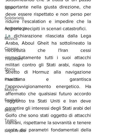
importante nella giusta direzione, che 
Sport
deve essere rispettato e non perso per 
Solidarietà
ridurre l'escalation e impedire che la 
Archeologia
regione precipiti in scenari catastrofici.
La
 dichiarazione rilasciata dalla Lega 
Musica
Araba, Aboul Gheit ha sottolineato la 
Cinema
necessità che l'Iran cessi 
immediatamente tutti i suoi attacchi 
Tradizioni
militari contro gli Stati arabi, riapra lo 
Storia
Stretto di Hormuz alla navigazione 
marittima e garantisca 
Filosofia
l'approvvigionamento energetico. Ha 
Mostre
affermato che qualsiasi futuro accordo 
Festività
raggiunto tra Stati Uniti e Iran deve 
garantire gli interessi degli Stati arabi del 
Eventi
Golfo che sono stati oggetto di attacchi 
Teatro
iraniani, rispettarne la sovranità e tenere 
conto dei parametri fondamentali della 
Lega Araba