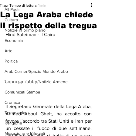
11 apr
Tempo di lettura: 1 min
All Posts
La Lega Araba chiede
Cultura
il rispetto della tregua
Notizie in primo piano
Hind Suleiman - Il Cairo
Economia
Arte
Politica
Arab Corner/Spazio Mondo Arabo
Նորություններ/Notizie Armene
Comunicati Stampa
Cronaca
Il Segretario Generale della Lega Araba, 
Tecnologia
Ahmed Aboul Gheit, ha accolto con 
favore l'accordo tra Stati Uniti e Iran per 
Religione
un cessate il fuoco di due settimane, 
Migrazione e Rifugiati
sottolineando che si tratta di un passo 