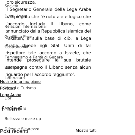
loro sicurezza.
Società
Il Segretario Generale della Lega Araba 
Diritti Umani
ha spiegato che "è naturale e logico che 
l'accordo includa il Libano, come 
Relazioni Internazionali
annunciato dalla Repubblica Islamica del 
Conflitti e Pace
Pakistan, e sulla base di ciò, la Lega 
Araba chiede agli Stati Uniti di far 
Gastronomia
rispettare tale accordo a Israele, che 
Femminismo e Parità di Genere
intende proseguire la sua brutale 
campagna contro il Libano senza alcun 
Scienza
riguardo per l'accordo raggiunto".
Letteratura
Notizie in primo piano
Viaggi e Turismo
Politica
Lega Araba
Libri
Architettura
Bellezza e make up
Difesa e Sicurezza
Mostra tutti
Post recenti