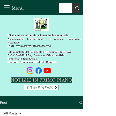
Menu
L’Italia nel mondo Arabo e il mondo Arabo in Italia
Associazione Internazionale Di Amicizia Italo-araba
Assadakah
IBAN: IT03K0832703261000000002834
Sito registrato dal Presidente del Tribunale di Genova
R.G.V. 8468\2024 Reg. Stampa n 16\24 cron.61\24 ​
Proprietario Talal Khrais
Direttore Responsabile Roberto Roggero
NOTIZIE IN PRIMO PIANO
ULTIME NEWS
Post
All Posts