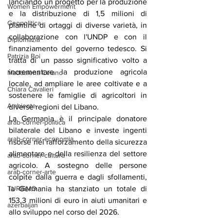
lanciando un progetto per la produzione 
Women Empowerment
e la distribuzione di 1,5 milioni di 
Geopolitica
piantine di ortaggi di diverse varietà, in 
collaborazione con l'UNDP e con il 
Diplomazia
finanziamento del governo tedesco. Si 
Patrizia Boi
tratta di un passo significativo volto a 
incrementare la produzione agricola 
Maddalena Celano
locale, ad ampliare le aree coltivate e a 
Chiara Cavalieri
sostenere le famiglie di agricoltori in 
Ambiente
diverse regioni del Libano.
La Germania è il principale donatore 
arab-corner-politica
bilaterale del Libano e investe ingenti 
arab-corner-economia
risorse nel rafforzamento della sicurezza 
alimentare e della resilienza del settore 
arab-corner-cultura
agricolo. A sostegno delle persone 
arab-corner-arte
colpite dalla guerra e dagli sfollamenti, 
TURISMO
la Germania ha stanziato un totale di 
153,3 milioni di euro in aiuti umanitari e 
azerbaijan
allo sviluppo nel corso del 2026.