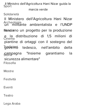
Il Ministro dell'Agricoltura Hani Nizar guida la 
Sport
marcia verde
Solidarietà
Il Ministero dell'Agricoltura Hani Nizar 
Archeologia
un militante ambientalista e l'UNDP 
lanciano un progetto per la produzione 
Musica
e la distribuzione di 1,5 milioni di 
Cinema
piantine di ortaggi con il sostegno del 
Tradizioni
governo tedesco, nell'ambito della 
campagna "Insieme garantiamo la 
Storia
sicurezza alimentare"
Filosofia
Mostre
Festività
Eventi
Teatro
Lega Araba