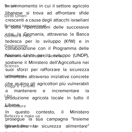
Società
In un momento in cui il settore agricolo 
libanese si trova ad affrontare sfide 
Diritti Umani
crescenti a causa degli attacchi israeliani 
Relazioni Internazionali
e delle ripercussioni delle successive 
crisi, la Germania, attraverso la Banca 
Conflitti e Pace
tedesca per lo sviluppo (KfW) e in 
Gastronomia
collaborazione con il Programma delle 
Nazioni Unite per lo sviluppo (UNDP), 
Femminismo e Parità di Genere
sostiene il Ministero dell'Agricoltura nei 
Scienza
suoi sforzi per rafforzare la sicurezza 
Letteratura
alimentare attraverso iniziative concrete 
che aiutino gli agricoltori più vulnerabili 
Viaggi e Turismo
a mantenere e incrementare la 
Libri
produzione agricola locale in tutto il 
Libano.
Architettura
In questo contesto, il Ministero 
Bellezza e make up
prosegue la sua campagna "Insieme 
Difesa e Sicurezza
garantiamo la sicurezza alimentare" 