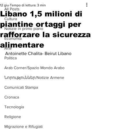
12 giu
Tempo di lettura: 3 min
All Posts
Libano 1,5 milioni di
Cultura
piantine ortaggi per
Notizie in primo piano
rafforzare la sicurezza
Economia
alimentare
Arte
Antoinette Chalita- Beirut Libano
Politica
Arab Corner/Spazio Mondo Arabo
Նորություններ/Notizie Armene
Comunicati Stampa
Cronaca
Tecnologia
Religione
Migrazione e Rifugiati