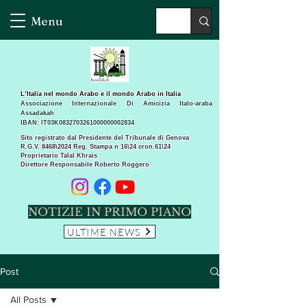
Menu
L’Italia nel mondo Arabo e il mondo Arabo in Italia
Associazione Internazionale Di Amicizia Italo-araba
Assadakah
IBAN: IT03K0832703261000000002834
Sito registrato dal Presidente del Tribunale di Genova
R.G.V. 8468\2024 Reg. Stampa n 16\24 cron.61\24 ​
Proprietario Talal Khrais
Direttore Responsabile Roberto Roggero
NOTIZIE IN PRIMO PIANO
ULTIME NEWS
Post
All Posts