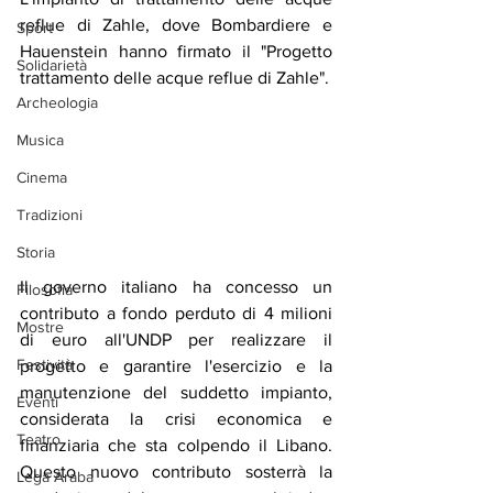
reflue di Zahle, dove Bombardiere e 
Sport
Hauenstein hanno firmato il "Progetto 
Solidarietà
trattamento delle acque reflue di Zahle".
Archeologia
Musica
Cinema
Tradizioni
Storia
Il governo italiano ha concesso un 
Filosofia
contributo a fondo perduto di 4 milioni 
Mostre
di euro all'UNDP per realizzare il 
Festività
progetto e garantire l'esercizio e la 
manutenzione del suddetto impianto, 
Eventi
considerata la crisi economica e 
Teatro
finanziaria che sta colpendo il Libano. 
Questo nuovo contributo sosterrà la 
Lega Araba