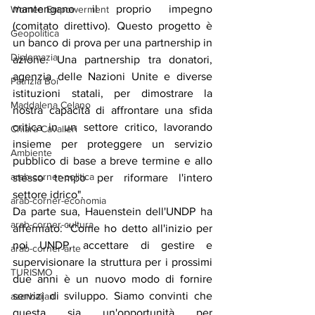
mantengano il proprio impegno 
Women Empowerment
(comitato direttivo). Questo progetto è 
Geopolitica
un banco di prova per una partnership in 
Diplomazia
azione. Una partnership tra donatori, 
agenzia delle Nazioni Unite e diverse 
Patrizia Boi
istituzioni statali, per dimostrare la 
Maddalena Celano
nostra capacità di affrontare una sfida 
critica in un settore critico, lavorando 
Chiara Cavalieri
insieme per proteggere un servizio 
Ambiente
pubblico di base a breve termine e allo 
arab-corner-politica
stesso tempo per riformare l'intero 
settore idrico".
arab-corner-economia
Da parte sua, Hauenstein dell'UNDP ha 
arab-corner-cultura
affermato: "Come ho detto all'inizio per 
noi UNDP, accettare di gestire e 
arab-corner-arte
supervisionare la struttura per i prossimi 
TURISMO
due anni è un nuovo modo di fornire 
servizi di sviluppo. Siamo convinti che 
azerbaijan
questa sia un'opportunità per 