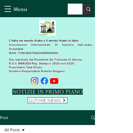
Menu
L’Italia nel mondo Arabo e il mondo Arabo in Italia
Associazione Internazionale Di Amicizia Italo-araba
Assadakah
IBAN: IT03K0832703261000000002834
Sito registrato dal Presidente del Tribunale di Genova
R.G.V. 8468\2024 Reg. Stampa n 16\24 cron.61\24 ​
Proprietario Talal Khrais
Direttore Responsabile Roberto Roggero
NOTIZIE IN PRIMO PIANO
ULTIME NEWS
Post
All Posts