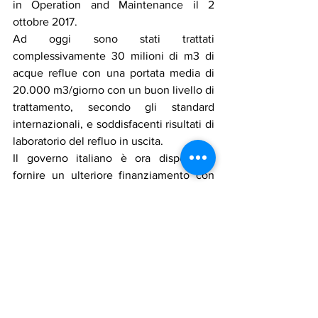
in Operation and Maintenance il 2 
ottobre 2017.
Ad oggi sono stati trattati 
complessivamente 30 milioni di m3 di 
acque reflue con una portata media di 
20.000 m3/giorno con un buon livello di 
trattamento, secondo gli standard 
internazionali, e soddisfacenti risultati di 
laboratorio del refluo in uscita.
Il governo italiano è ora disposto a 
fornire un ulteriore finanziamento con 
un contributo a fondo perduto di 4 
milioni di euro all'UNDP al fine di 
garantire il funzionamento e la 
manutenzione dell'impianto, vista la crisi 
finanziaria ed economica che sta 
colpendo il Libano.
Questo nuovo contributo sosterrà la 
conduzione del progetto per altri due 