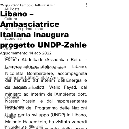
25 giu 2022
Tempo di lettura: 4 min
All Posts
Libano –
Cultura
Ambasciatrice
Notizie in primo piano
italiana inaugura
Economia
progetto UNDP-Zahle
Arte
Aggiornamento:
14 ago 2022
Politica
Franco Abdelkader/Assadakah Beirut - 
L'ambasciatrice italiana in Libano, 
Arab Corner/Spazio Mondo Arabo
Nicoletta Bombardiere, accompagnata 
Նորություններ/Notizie Armene
dal ministro ad interim dell'Energia e 
dell'acqua, il dott. Walid Fayad, dal 
Comunicati Stampa
ministro ad interim dell'Ambiente dott. 
Cronaca
Nasser Yassin, e dal rappresentante 
Tecnologia
residente del Programma delle Nazioni 
Unite per lo sviluppo (UNDP) in Libano, 
Religione
Melanie Hauenstein, ha visitato venerdì 
Migrazione e Rifugiati
L'impianto di trattamento delle acque 