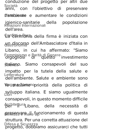
conduzione del progetto per altri due 
Società
anni, con l'obiettivo di preservare 
l'ambiente e aumentare le condizioni 
Diritti Umani
igienico-sanitarie della popolazione 
Relazioni Internazionali
dell'area.
Conflitti e Pace
La cerimonia della firma è iniziata con 
un discorso dell'Ambasciatore d'Italia in 
Gastronomia
Libano, in cui ha affermato: “Siamo 
Femminismo e Parità di Genere
orgogliosi di questo investimento 
italiano. Siamo consapevoli del suo 
Scienza
impatto per la tutela della salute e 
Letteratura
dell'ambiente. Salute e ambiente sono 
Viaggi e Turismo
le massime priorità della politica di 
sviluppo italiana. E siamo ugualmente 
Libri
consapevoli, in questo momento difficile 
Architettura
per il Libano, della necessità di 
preservare il funzionamento di questa 
Bellezza e make up
struttura. Per una corretta attuazione del 
Difesa e Sicurezza
progetto, dobbiamo assicurarci che tutti 