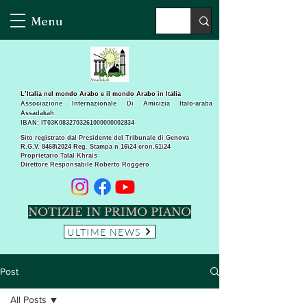
Menu
L’Italia nel mondo Arabo e il mondo Arabo in Italia
Associazione Internazionale Di Amicizia Italo-araba
Assadakah
IBAN: IT03K0832703261000000002834
Sito registrato dal Presidente del Tribunale di Genova
R.G.V. 8468\2024 Reg. Stampa n 16\24 cron.61\24 ​
Proprietario Talal Khrais
Direttore Responsabile Roberto Roggero
NOTIZIE IN PRIMO PIANO
ULTIME NEWS
Post
All Posts