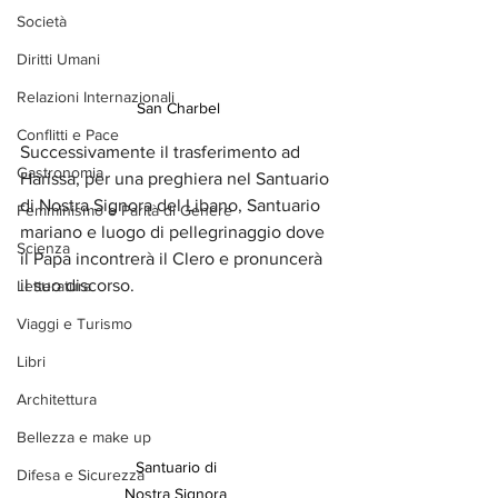
Società
Diritti Umani
Relazioni Internazionali
San Charbel
Conflitti e Pace
Successivamente il trasferimento ad 
Gastronomia
Harissa, per una preghiera nel Santuario 
di Nostra Signora del Libano, Santuario 
Femminismo e Parità di Genere
mariano e luogo di pellegrinaggio dove 
Scienza
il Papa incontrerà il Clero e pronuncerà 
il suo discorso.
Letteratura
Viaggi e Turismo
Libri
Architettura
Bellezza e make up
Santuario di 
Difesa e Sicurezza
Nostra Signora 