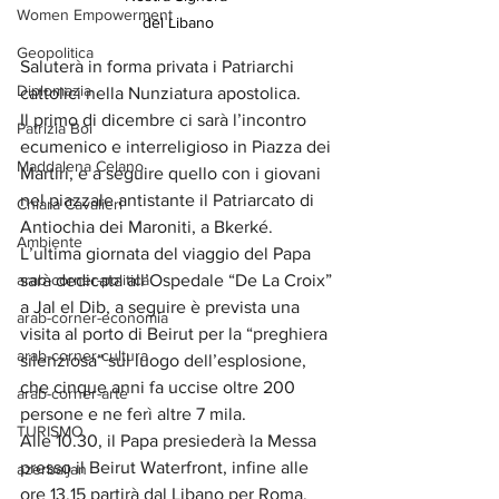
Women Empowerment
del Libano
Geopolitica
Saluterà in forma privata i Patriarchi 
Diplomazia
cattolici nella Nunziatura apostolica.
Il primo di dicembre ci sarà l’incontro 
Patrizia Boi
ecumenico e interreligioso in Piazza dei 
Maddalena Celano
Martiri, e a seguire quello con i giovani 
nel piazzale antistante il Patriarcato di 
Chiara Cavalieri
Antiochia dei Maroniti, a Bkerké.
Ambiente
L’ultima giornata del viaggio del Papa 
arab-corner-politica
sarà dedicata all’Ospedale “De La Croix” 
a Jal el Dib, a seguire è prevista una 
arab-corner-economia
visita al porto di Beirut per la “preghiera 
arab-corner-cultura
silenziosa” sul luogo dell’esplosione, 
che cinque anni fa uccise oltre 200 
arab-corner-arte
persone e ne ferì altre 7 mila.
TURISMO
Alle 10.30, il Papa presiederà la Messa 
presso il Beirut Waterfront, infine alle 
azerbaijan
ore 13.15 partirà dal Libano per Roma.