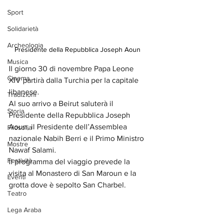
Sport
Solidarietà
Archeologia
Presidente della Repubblica Joseph Aoun
Musica
Il giorno 30 di novembre Papa Leone 
Cinema
XIV partirà dalla Turchia per la capitale 
libanese.
Tradizioni
Al suo arrivo a Beirut saluterà il 
Storia
Presidente della Repubblica Joseph 
Aoun, il Presidente dell’Assemblea 
Filosofia
nazionale Nabih Berri e il Primo Ministro 
Mostre
Nawaf Salami.
Festività
Il programma del viaggio prevede la 
visita al Monastero di San Maroun e la 
Eventi
grotta dove è sepolto San Charbel.
Teatro
Lega Araba