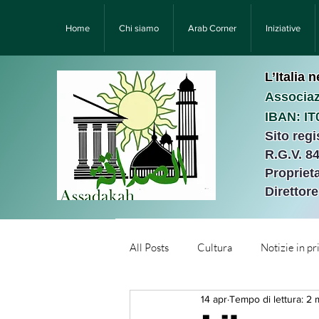
Home
Chi siamo
Arab Corner
Iniziative
L’Italia 
Associaz
IBAN: I
Sito reg
R.G.V. 8
Proprieta
Direttor
All Posts
Cultura
Notizie in p
14 apr
Tempo di lettura: 2 
Նորություններ/Notizie Armen