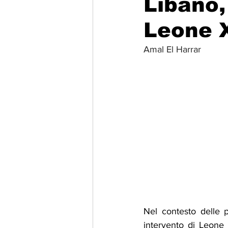
Libano,
Leone 
Migrazione e Rifugiati
Sport
Amal El Harrar
Filosofia
Mostre
Festivi
Relazioni Internazionali
Confl
Nel contesto delle pe
intervento di Leone X