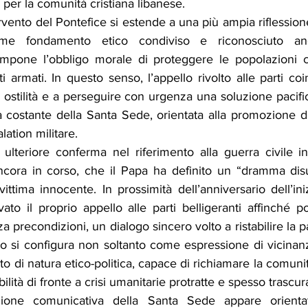
ia per la comunità cristiana libanese.
rvento del Pontefice si estende a una più ampia riflessione 
me fondamento etico condiviso e riconosciuto anch
mpone l’obbligo morale di proteggere le popolazioni civi
ti armati. In questo senso, l’appello rivolto alle parti coin
 ostilità e a perseguire con urgenza una soluzione pacifica
 costante della Santa Sede, orientata alla promozione de
ation militare.
ulteriore conferma nel riferimento alla guerra civile in
ncora in corso, che il Papa ha definito un “dramma disu
tima innocente. In prossimità dell’anniversario dell’inizi
to il proprio appello alle parti belligeranti affinché po
nza precondizioni, un dialogo sincero volto a ristabilire la p
io si configura non soltanto come espressione di vicinan
 di natura etico-politica, capace di richiamare la comunit
ilità di fronte a crisi umanitarie protratte e spesso trascur
zione comunicativa della Santa Sede appare orienta