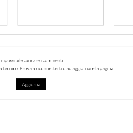
Impossibile caricare i commenti
a tecnico. Prova a riconnetterti o ad aggiornare la pagina.
Jeddah - Accordo con
Rom
Aggiorna
Pakistan e Turchia per
Isra
sicurezza regionale
wsletter
Home