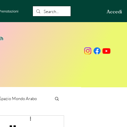
Accedi
Prenotazioni
ah
Spazio Mondo Arabo
ione