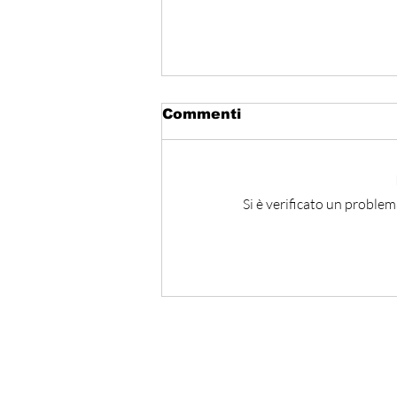
Commenti
Si è verificato un problem
Hormuz - Iran e Oman
verso l’accordo
ufficiale?
Iscriviti alla nostra Ne