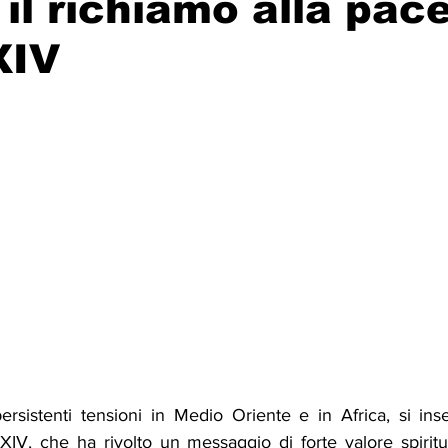
 il richiamo alla pace
XIV
Solidarietà
Archeologia
Musica
Cinema
Tr
tà
Eventi
Teatro
Lega Araba
Società
Dirit
itti e Pace
Gastronomia
rsistenti tensioni in Medio Oriente e in Africa, si inse
IV, che ha rivolto un messaggio di forte valore spiritua