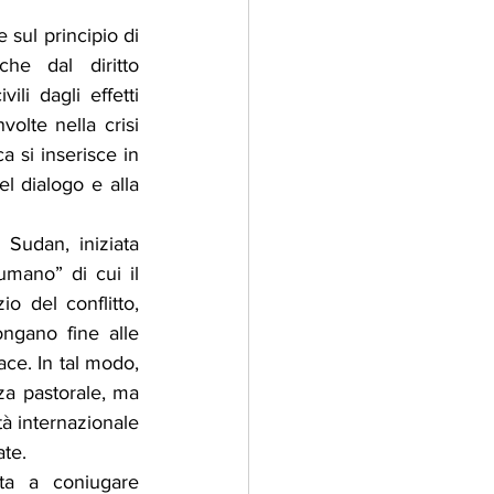
sul principio di 
e dal diritto 
li dagli effetti 
volte nella crisi 
 si inserisce in 
l dialogo e alla 
 Sudan, iniziata 
mano” di cui il 
o del conflitto, 
ngano fine alle 
ace. In tal modo, 
za pastorale, ma 
à internazionale 
ate.
ta a coniugare 