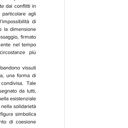
 dai conflitti in 
articolare agli 
mpossibilità di 
o la dimensione 
ssaggio, firmato 
mente nel tempo 
ircostanze più 
bbandono vissuti 
na, una forma di 
ondivisa. Tale 
egnato da lutti, 
ella esistenziale 
ella solidarietà 
igura simbolica 
to di coesione 