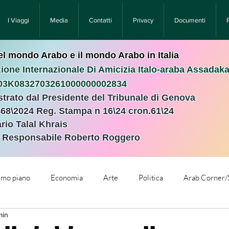
I Viaggi
Media
Contatti
Privacy
Documenti
nel mondo Arabo e il mondo Arabo in Italia
ione Internazionale Di Amicizia Italo-araba Assadak
T03K0832703261000000002834
istrato dal Presidente del Tribunale di Genova
468\2024 Reg. Stampa n 16\24 cron.61\24 ​
rio Talal Khrais
e Responsabile Roberto Roggero
rimo piano
Economia
Arte
Politica
Arab Corner/
min
e
Comunicati Stampa
Cronaca
Tecnologia
Relig