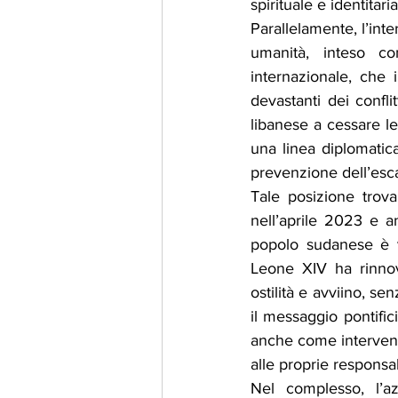
spirituale e identitar
Parallelamente, l’inte
umanità, inteso co
internazionale, che i
devastanti dei conflit
libanese a cessare le
una linea diplomatica
prevenzione dell’escal
Tale posizione trova 
nell’aprile 2023 e a
popolo sudanese è vit
Leone XIV ha rinnova
ostilità e avviino, se
il messaggio pontific
anche come intervento
alle proprie responsab
Nel complesso, l’a