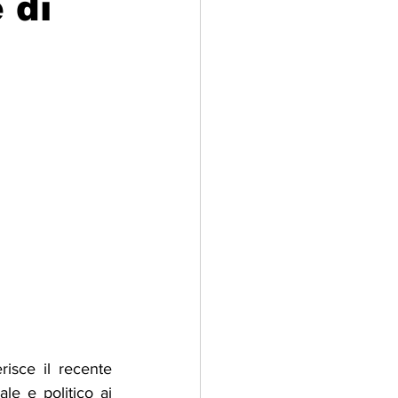
 di
adizioni
Storia
ti Umani
risce il recente 
le e politico ai 