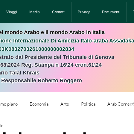
I Viaggi
Media
Contatti
Privacy
Documenti
nel mondo Arabo e il mondo Arabo in Italia
ione Internazionale Di Amicizia Italo-araba Assadak
T03K0832703261000000002834
istrato dal Presidente del Tribunale di Genova
468\2024 Reg. Stampa n 16\24 cron.61\24 ​
rio Talal Khrais
e Responsabile Roberto Roggero
rimo piano
Economia
Arte
Politica
Arab Corner/
in
e
Comunicati Stampa
Cronaca
Tecnologia
Relig