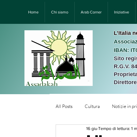
Home
Chi siamo
Arab Corner
Iniziative
L’Italia 
Associaz
IBAN: I
Sito reg
R.G.V. 8
Proprieta
Direttor
All Posts
Cultura
Notizie in p
16 giu
Tempo di lettura: 1 m
Նորություններ/Notizie Armen