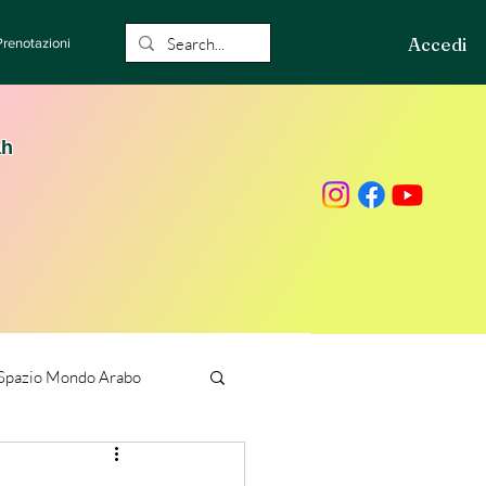
Accedi
Prenotazioni
ah
Spazio Mondo Arabo
ione