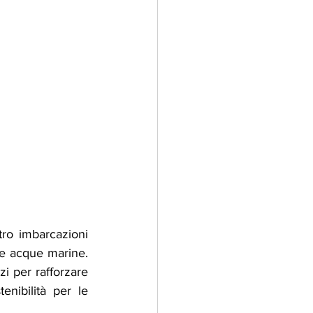
tro imbarcazioni 
lle acque marine. 
i per rafforzare 
enibilità per le 