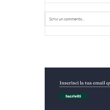
Scrivi un commento...
Hormuz - Iran e Oman
verso l’accordo
ufficiale?
Iscriviti alla nostra Ne
Iscriviti