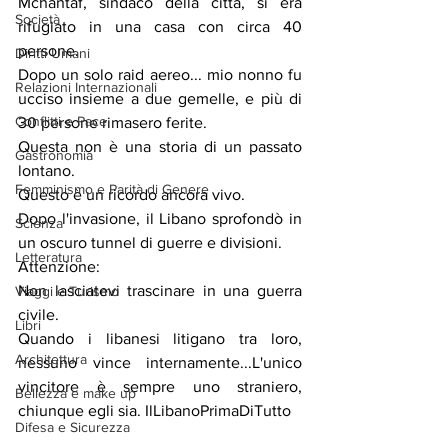
Mchantaf, sindaco della città, si era 
Società
rifugiato in una casa con circa 40 
persone.
Diritti Umani
Dopo un solo raid aereo... mio nonno fu 
Relazioni Internazionali
ucciso insieme a due gemelle, e più di 
Conflitti e Pace
30 persone rimasero ferite.
Questa non è una storia di un passato 
Gastronomia
lontano.
Femminismo e Parità di Genere
Questo è un ricordo ancora vivo.
Dopo l'invasione, il Libano sprofondò in 
Scienza
un oscuro tunnel di guerre e divisioni.
Letteratura
Attenzione:
Non lasciatevi trascinare in una guerra 
Viaggi e Turismo
civile.
Libri
Quando i libanesi litigano tra loro, 
Architettura
nessuno vince internamente...L'unico 
vincitore è sempre uno straniero, 
Bellezza e make up
chiunque egli sia. IlLibanoPrimaDiTutto
Difesa e Sicurezza