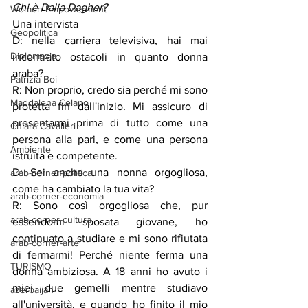
Chi è Dalia Dagher?
Women Empowerment
Una intervista
Geopolitica
D: nella carriera televisiva, hai mai 
Diplomazia
incontrato ostacoli in quanto donna 
araba?
Patrizia Boi
R: Non proprio, credo sia perché mi sono 
Maddalena Celano
protetta fin dall'inizio. Mi assicuro di 
presentarmi prima di tutto come una 
Chiara Cavalieri
persona alla pari, e come una persona 
Ambiente
istruita e competente.
D: Sei anche una nonna orgogliosa, 
arab-corner-politica
come ha cambiato la tua vita?
arab-corner-economia
R: Sono così orgogliosa che, pur 
arab-corner-cultura
essendomi sposata giovane, ho 
continuato a studiare e mi sono rifiutata 
arab-corner-arte
di fermarmi! Perché niente ferma una 
TURISMO
donna ambiziosa. A 18 anni ho avuto i 
miei due gemelli mentre studiavo 
azerbaijan
all'università, e quando ho finito il mio 