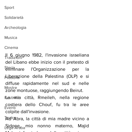
Sport
Solidarietà
Archeologia
Musica
Cinema
Il 6 giugno 1982, l'invasione israeliana 
Tradizioni
del Libano ebbe inizio con il pretesto di 
Storia
eliminare l'Organizzazione per la 
Liberazione della Palestina (OLP) e si 
Filosofia
diffuse rapidamente nel sud e nelle 
Mostre
zone montuose, raggiungendo Beirut.
La mia città, Rmeileh, nella regione 
Festività
costiera dello Chouf, fu tra le aree 
Eventi
colpite dall'invasione.
Teatro
Ad Abra, la città di mia madre vicino a 
Sidone, mio nonno materno, Majid 
Lega Araba