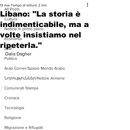
13 mar
Tempo di lettura: 2 min
All Posts
Libano: "La storia è
Cultura
indimenticabile, ma a
Notizie in primo piano
volte insistiamo nel
Economia
ripeterla."
Arte
Dalia Dagher
Politica
Arab Corner/Spazio Mondo Arabo
Նորություններ/Notizie Armene
Comunicati Stampa
Cronaca
Tecnologia
Religione
Migrazione e Rifugiati