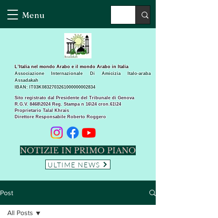
Menu
L’Italia nel mondo Arabo e il mondo Arabo in Italia
Associazione Internazionale Di Amicizia Italo-araba
Assadakah
IBAN: IT03K0832703261000000002834
Sito registrato dal Presidente del Tribunale di Genova
R.G.V. 8468\2024 Reg. Stampa n 16\24 cron.61\24 ​
Proprietario Talal Khrais
Direttore Responsabile Roberto Roggero
NOTIZIE IN PRIMO PIANO
ULTIME NEWS
Post
All Posts