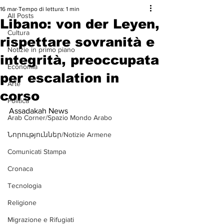
16 mar
Tempo di lettura: 1 min
All Posts
Libano: von der Leyen,
Cultura
rispettare sovranità e
Notizie in primo piano
integrità, preoccupata
Economia
per escalation in
Arte
corso
Politica
Assadakah News
Arab Corner/Spazio Mondo Arabo
Նորություններ/Notizie Armene
Comunicati Stampa
Cronaca
Tecnologia
Religione
Migrazione e Rifugiati