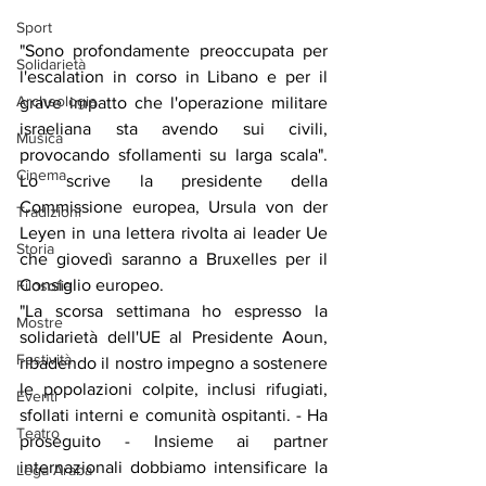
Sport
"Sono profondamente preoccupata per 
Solidarietà
l'escalation in corso in Libano e per il 
Archeologia
grave impatto che l'operazione militare 
israeliana sta avendo sui civili, 
Musica
provocando sfollamenti su larga scala". 
Cinema
Lo scrive la presidente della 
Commissione europea, Ursula von der 
Tradizioni
Leyen in una lettera rivolta ai leader Ue 
Storia
che giovedì saranno a Bruxelles per il 
Consiglio europeo.
Filosofia
"La scorsa settimana ho espresso la 
Mostre
solidarietà dell'UE al Presidente Aoun, 
Festività
ribadendo il nostro impegno a sostenere 
le popolazioni colpite, inclusi rifugiati, 
Eventi
sfollati interni e comunità ospitanti. - Ha 
Teatro
proseguito - Insieme ai partner 
internazionali dobbiamo intensificare la 
Lega Araba