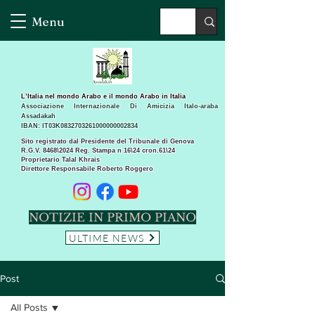
Menu
L’Italia nel mondo Arabo e il mondo Arabo in Italia
Associazione Internazionale Di Amicizia Italo-araba
Assadakah
IBAN: IT03K0832703261000000002834
Sito registrato dal Presidente del Tribunale di Genova
R.G.V. 8468\2024 Reg. Stampa n 16\24 cron.61\24 ​
Proprietario Talal Khrais
Direttore Responsabile Roberto Roggero
NOTIZIE IN PRIMO PIANO
ULTIME NEWS
Post
All Posts