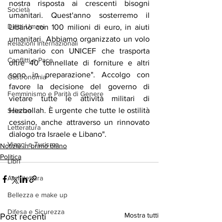
nostra risposta ai crescenti bisogni 
Società
umanitari. Quest'anno sosterremo il 
Diritti Umani
Libano con 100 milioni di euro, in aiuti 
umanitari. Abbiamo organizzato un volo 
Relazioni Internazionali
umanitario con UNICEF che trasporta 
Conflitti e Pace
oltre 40 tonnellate di forniture e altri 
sono in preparazione". Accolgo con 
Gastronomia
favore la decisione del governo di 
Femminismo e Parità di Genere
vietare tutte le attività militari di 
Hezbollah. È urgente che tutte le ostilità 
Scienza
cessino, anche attraverso un rinnovato 
Letteratura
dialogo tra Israele e Libano".
Viaggi e Turismo
Notizie in primo piano
Politica
Libri
Architettura
Bellezza e make up
Difesa e Sicurezza
Mostra tutti
Post recenti